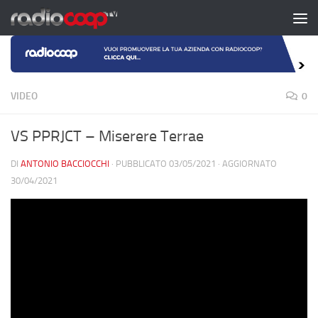
Salta al contenuto
VIDEO
0
VS PPRJCT – Miserere Terrae
DI
ANTONIO BACCIOCCHI
· PUBBLICATO
03/05/2021
· AGGIORNATO
30/04/2021