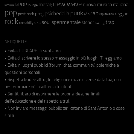
new wave
metal;
nuova musica italiana
laPOP
lounge
kimura
pop
punk
rap
psichedelia
reggae
prog
post rock
r&b
rap italiano
rock
soul
sperimentale
trap
stoner
ska
swing
rockabilly
NETIQUETTE
• Evita di URLARE. Ti sentiamo.
• Evita di scrivere lo stesso messaggio in più luoghi. Ti leggiamo.
• Evita in luoghi pubblici (forum, chat, community) polemiche e
questioni personali.
• Rispetta le idee altrui, le religioni e razze diverse dalla tua, non
bestemmiare né insultare altri utenti.
• Sentiti libero di esprimere le proprie idee, nei limiti
dell'educazione e del rispetto altrui.
• Non inviare messaggi pubblicitari, catene di Sant'Antonio o cose
simili.