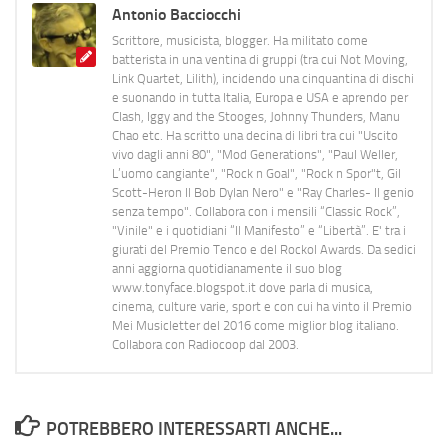
Antonio Bacciocchi
Scrittore, musicista, blogger. Ha militato come
batterista in una ventina di gruppi (tra cui Not Moving,
Link Quartet, Lilith), incidendo una cinquantina di dischi
e suonando in tutta Italia, Europa e USA e aprendo per
Clash, Iggy and the Stooges, Johnny Thunders, Manu
Chao etc. Ha scritto una decina di libri tra cui "Uscito
vivo dagli anni 80", "Mod Generations", "Paul Weller,
L’uomo cangiante", "Rock n Goal", "Rock n Spor"t, Gil
Scott-Heron Il Bob Dylan Nero" e "Ray Charles- Il genio
senza tempo". Collabora con i mensili “Classic Rock”,
"Vinile" e i quotidiani “Il Manifesto” e “Libertà”. E' tra i
giurati del Premio Tenco e del Rockol Awards. Da sedici
anni aggiorna quotidianamente il suo blog
www.tonyface.blogspot.it dove parla di musica,
cinema, culture varie, sport e con cui ha vinto il Premio
Mei Musicletter del 2016 come miglior blog italiano.
Collabora con Radiocoop dal 2003.
POTREBBERO INTERESSARTI ANCHE...