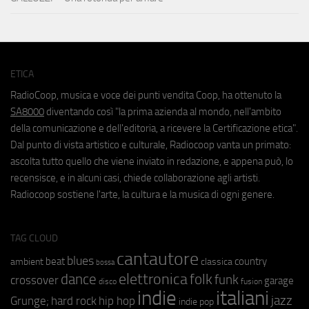
ETICA
RadioCoop, musica e voce dei punti vendita Coop, ha ottenuto la
SA8000
diventando così "la prima azienda al mondo, nell'ambito
della comunicazione e dell'editoria, a ricevere la Certificazione etica".
Dal punto di vista artistico e culturale, Radiocoop vanta un primato:
ascolta tutto quello che viene inviato in redazione, e appena può, lo
recensisce, e in alcuni casi, chiede collaborazione agli artisti.
Radiocoop sostiene l'arte, la cultura e la musica di ogni genere.
TAG CLOUD
cantautore
blues
beat
country
ambient
classica
bossa
elettronica
dance
folk
funk
crossover
garage
fusion
disco
indie
italiani
jazz
hip hop
Grunge;
hard rock
indie pop