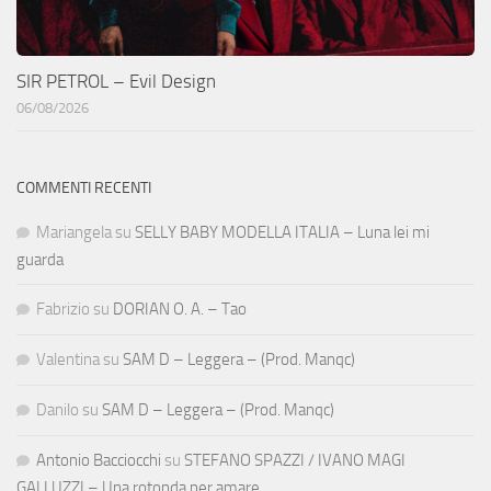
SIR PETROL – Evil Design
06/08/2026
COMMENTI RECENTI
Mariangela
su
SELLY BABY MODELLA ITALIA – Luna lei mi
guarda
Fabrizio
su
DORIAN O. A. – Tao
Valentina
su
SAM D – Leggera – (Prod. Manqc)
Danilo
su
SAM D – Leggera – (Prod. Manqc)
Antonio Bacciocchi
su
STEFANO SPAZZI / IVANO MAGI
GALLUZZI – Una rotonda per amare