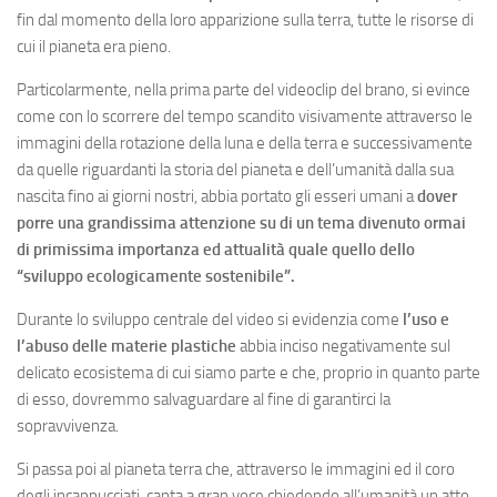
fin dal momento della loro apparizione sulla terra, tutte le risorse di
cui il pianeta era pieno.
Particolarmente, nella prima parte del videoclip del brano, si evince
come con lo scorrere del tempo scandito visivamente attraverso le
immagini della rotazione della luna e della terra e successivamente
da quelle riguardanti la storia del pianeta e dell’umanità dalla sua
nascita fino ai giorni nostri, abbia portato gli esseri umani a
dover
porre una grandissima attenzione su di un tema divenuto ormai
di primissima importanza ed attualità quale quello dello
“sviluppo ecologicamente sostenibile”.
Durante lo sviluppo centrale del video si evidenzia come
l’uso e
l’abuso delle materie plastiche
abbia inciso negativamente sul
delicato ecosistema di cui siamo parte e che, proprio in quanto parte
di esso, dovremmo salvaguardare al fine di garantirci la
sopravvivenza.
Si passa poi al pianeta terra che, attraverso le immagini ed il coro
degli incappucciati, canta a gran voce chiedendo all’umanità un atto