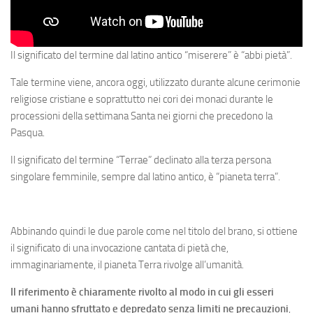
Il significato del termine dal latino antico “miserere” è “abbi pietà”.
Tale termine viene, ancora oggi, utilizzato durante alcune cerimonie
religiose cristiane e soprattutto nei cori dei monaci durante le
processioni della settimana Santa nei giorni che precedono la
Pasqua.
Il significato del termine “Terrae” declinato alla terza persona
singolare femminile, sempre dal latino antico, è “pianeta terra”.
Abbinando quindi le due parole come nel titolo del brano, si ottiene
il significato di una invocazione cantata di pietà che,
immaginariamente, il pianeta Terra rivolge all’umanità.
Il riferimento è chiaramente rivolto al modo in cui gli esseri
umani hanno sfruttato e depredato senza limiti ne precauzioni
,