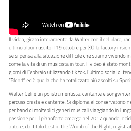
Il video, girato interamente da Walter con il cellulare, ra
ultimo album uscito il 19 ottobre per XO la factory insi
se si pensa alla situazione difficile che stiamo vivendo 
come la vita di un musicista in tour. Il video è stato mon
giorni di Febbraio utilizzando tik tok, l’ultimo social di t
“Blend” ed è quella che ha totalizzato più ascolti su Spot
Walter Celi è un polistrumentista, cantante e songwriter
percussionista e cantante. Si diploma al conservatorio n
per band di molteplici generi musicali viaggiando in lung
passione per il pianoforte emerge nel 2017 quando incide
autore, dal titolo Lost in the Womb of the Night, regist