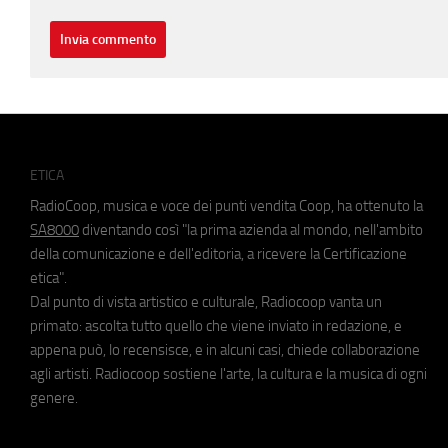
ETICA
RadioCoop, musica e voce dei punti vendita Coop, ha ottenuto la
SA8000
diventando così "la prima azienda al mondo, nell'ambito
della comunicazione e dell'editoria, a ricevere la Certificazione
etica".
Dal punto di vista artistico e culturale, Radiocoop vanta un
primato: ascolta tutto quello che viene inviato in redazione, e
appena può, lo recensisce, e in alcuni casi, chiede collaborazione
agli artisti. Radiocoop sostiene l'arte, la cultura e la musica di ogni
genere.