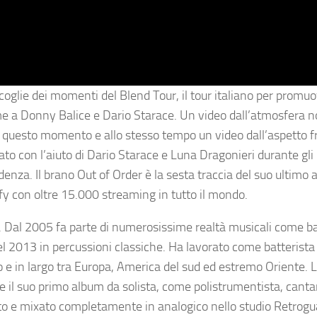
ccoglie dei momenti del Blend Tour, il tour italiano per promuo
eme a Donny Balice e Dario Starace. Un video dall’atmosfera n
in questo momento e allo stesso tempo un video dall’aspetto f
tato con l’aiuto di Dario Starace e Luna Dragonieri durante gli 
endenza. Il brano Out of Order è la sesta traccia del suo ultimo
ify con oltre 15.000 streaming in tutto il mondo.
. Dal 2005 fa parte di numerosissime realtà musicali come ba
el 2013 in percussioni classiche. Ha lavorato come batterista
o e in largo tra Europa, America del sud ed estremo Oriente. 
 il suo primo album da solista, come polistrumentista, canta
rato e mixato completamente in analogico nello studio Retrogu