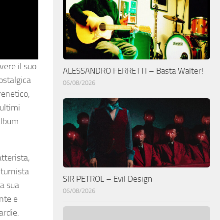
vere il suo
ALESSANDRO FERRETTI – Basta Walter!
ostalgica
06/08/2026
renetico,
ultimi
 album
tterista,
 turnista
SIR PETROL – Evil Design
La sua
06/08/2026
nte e
ardie.