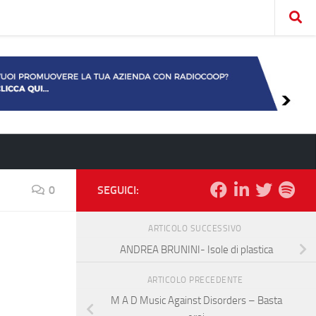
0
SEGUICI:
ARTICOLO SUCCESSIVO
ANDREA BRUNINI- Isole di plastica
ARTICOLO PRECEDENTE
M A D Music Against Disorders – Basta