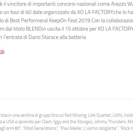
è il vincitore di importanti concorsi nazionali come Arezzo 
uito un tour di 60 date organizzato da XO LA FACTORYche lo ha
olo di Best Performeral KeepOn Fest 2019.Con la collaborazio
um dal titolo BLENDin uscita il 15 ottobre per XO LA FACTOR
 l’entrata di Dario Starace alla batteria.
ok
ista in una ventina di gruppi (tra cui Not Moving, Link Quartet, Lilith), inc
uropa e USA e aprendo per Clash, Iggy and the Stooges, Johnny Thunders, 
o dagli anni 80", "Mod Generations", "Paul Weller, L’uomo cangiante", "Rock n