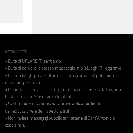
NETIQUETTE
• Evita di URLARE. Ti sentiamo.
• Evita di scrivere lo stesso messaggio in più luoghi. Ti leggiamo.
• Evita in luoghi pubblici (forum, chat, community) polemiche e
questioni personali.
• Rispetta le idee altrui, le religioni e razze diverse dalla tua, non
bestemmiare né insultare altri utenti.
• Sentiti libero di esprimere le proprie idee, nei limiti
dell'educazione e del rispetto altrui.
• Non inviare messaggi pubblicitari, catene di Sant'Antonio o
cose simili.