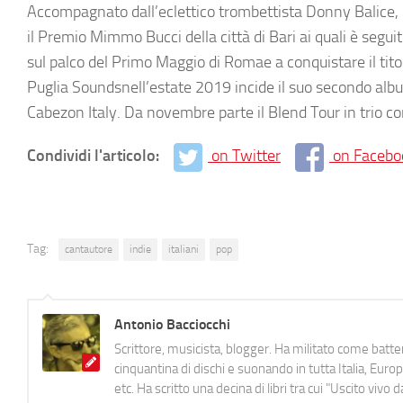
Accompagnato dall’eclettico trombettista Donny Balice, 
il Premio Mimmo Bucci della città di Bari ai quali è seg
sul palco del Primo Maggio di Romae a conquistare il tit
Puglia Soundsnell’estate 2019 incide il suo secondo alb
Cabezon Italy. Da novembre parte il Blend Tour in trio con
Condividi l'articolo:
on Twitter
on Facebo
Tag:
cantautore
indie
italiani
pop
Antonio Bacciocchi
Scrittore, musicista, blogger. Ha militato come batter
cinquantina di dischi e suonando in tutta Italia, E
etc. Ha scritto una decina di libri tra cui "Uscito viv