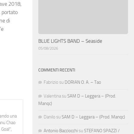
Wave 2018,
 portato
ne di
Ye
BLUE LIGHTS BAND – Seaside
05/08/2026
COMMENTI RECENTI
Fabrizio
su
DORIAN O. A. – Tao
Valentina
su
SAM D – Leggera – (Prod.
Manqc)
idendo una
Danilo
su
SAM D – Leggera – (Prod. Manqc)
Manu Chao
 Goal",
Antonio Bacciocchi
su
STEFANO SPAZZI /