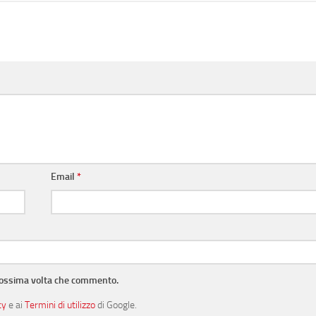
Email
*
prossima volta che commento.
cy
e ai
Termini di utilizzo
di Google.