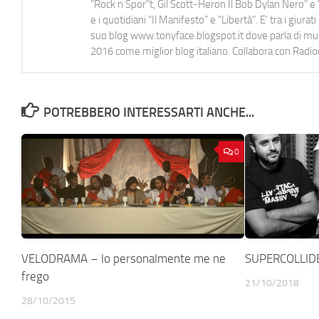
"Rock n Spor"t, Gil Scott-Heron Il Bob Dylan Nero" e "
e i quotidiani “Il Manifesto” e “Libertà”. E' tra i gi
suo blog www.tonyface.blogspot.it dove parla di music
2016 come miglior blog italiano. Collabora con Radi
POTREBBERO INTERESSARTI ANCHE...
0
VELODRAMA – Io personalmente me ne
SUPERCOLLIDE
frego
21/10/2018
28/10/2015