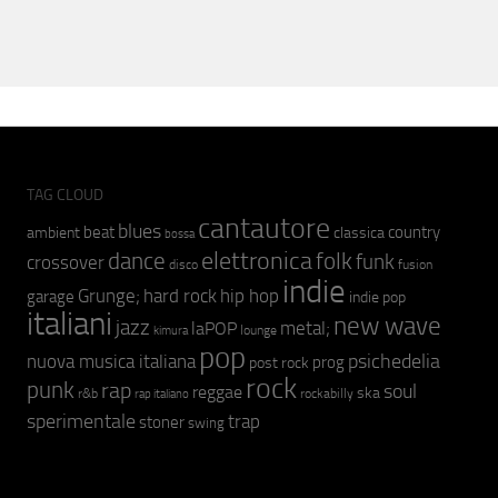
TAG CLOUD
cantautore
blues
beat
country
ambient
classica
bossa
elettronica
dance
folk
funk
crossover
fusion
disco
indie
hip hop
Grunge;
hard rock
garage
indie pop
italiani
new wave
jazz
metal;
laPOP
lounge
kimura
pop
psichedelia
nuova musica italiana
prog
post rock
rock
punk
rap
soul
reggae
ska
r&b
rockabilly
rap italiano
sperimentale
trap
stoner
swing