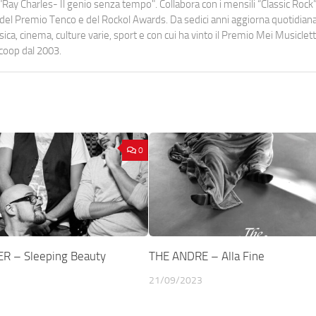
Ray Charles- Il genio senza tempo". Collabora con i mensili “Classic Rock”,
urati del Premio Tenco e del Rockol Awards. Da sedici anni aggiorna quotidia
a, cinema, culture varie, sport e con cui ha vinto il Premio Mei Musiclett
ocoop dal 2003.
0
R – Sleeping Beauty
THE ANDRE – Alla Fine
21/09/2023