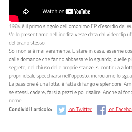
1984
è il primo singolo dell’omonimo EP d’esordio dei W
Ve lo presentiamo nell’inedita veste data dal videoclip uff
del brano stesso.
Soli non si è mai veramente. E stare in casa, esserne costr
dalle domande che fanno abbassare lo sguardo, quelle più vi
segreto, nel chiuso delle proprie stanze, si continua a lott
propri ideali, specchiarsi nell’opposto, incrociarne lo sgu
La passione è una lotta, è fatta di fango e splendore. Amo
se stessi, cadere, farsi a pezzi e poi risalire. Anche al fo
nome.
Condividi l'articolo:
on Twitter
on Facebo