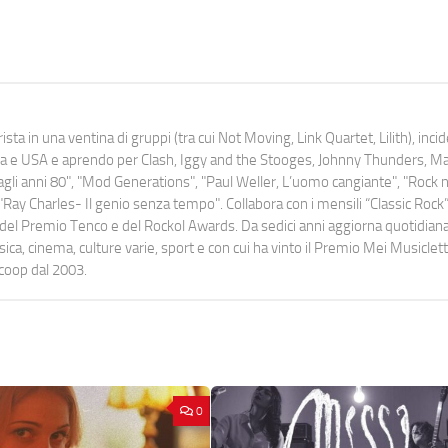
ista in una ventina di gruppi (tra cui Not Moving, Link Quartet, Lilith), inc
uropa e USA e aprendo per Clash, Iggy and the Stooges, Johnny Thunders, 
o dagli anni 80", "Mod Generations", "Paul Weller, L’uomo cangiante", "Rock n
Ray Charles- Il genio senza tempo". Collabora con i mensili “Classic Rock”,
urati del Premio Tenco e del Rockol Awards. Da sedici anni aggiorna quotidia
a, cinema, culture varie, sport e con cui ha vinto il Premio Mei Musiclett
ocoop dal 2003.
0