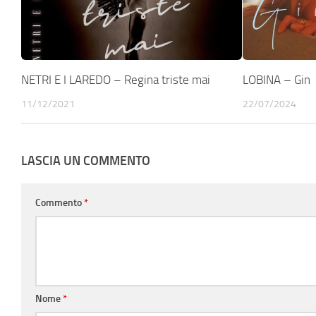
NETRI E I LAREDO – Regina triste mai
LOBINA – Gin
11/12/2021
22/07/2024
LASCIA UN COMMENTO
Commento
*
Nome
*