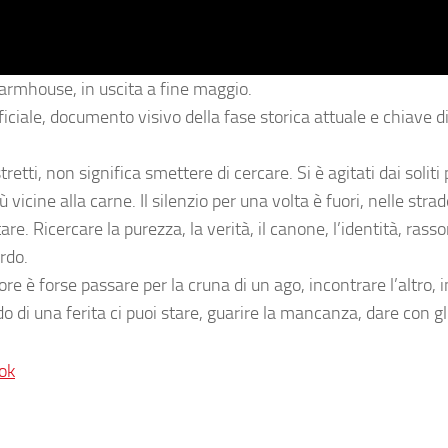
armhouse, in uscita a fine maggio.
iciale, documento visivo della fase storica attuale e chiave di
etti, non significa smettere di cercare. Si è agitati dai soliti 
cine alla carne. Il silenzio per una volta è fuori, nelle strad
are. Ricercare la purezza, la verità, il canone, l’identità, rasso
ardo.
re è forse passare per la cruna di un ago, incontrare l’altro, 
ndo di una ferita ci puoi stare, guarire la mancanza, dare con gl
ok