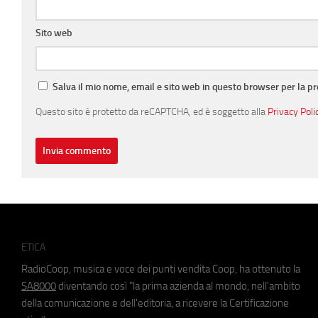
Sito web
Salva il mio nome, email e sito web in questo browser per la 
Questo sito è protetto da reCAPTCHA, ed è soggetto alla
Privacy Poli
ETICA
RadioCoop, musica e voce dei punti vendita Coop, ha ottenuto la
SA8000
diventando così "la prima azienda al mondo, nell'ambito
della comunicazione e dell'editoria, a ricevere la Certificazione