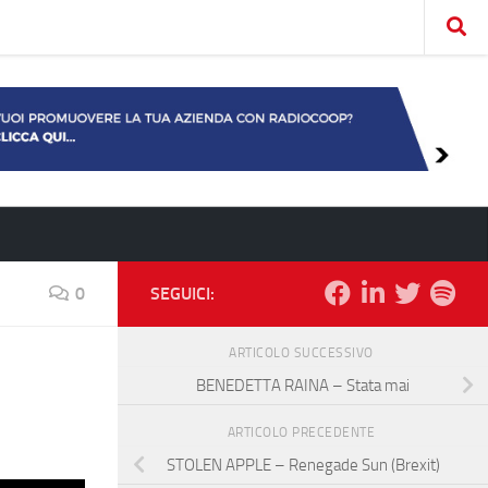
0
SEGUICI:
ARTICOLO SUCCESSIVO
BENEDETTA RAINA – Stata mai
ARTICOLO PRECEDENTE
STOLEN APPLE – Renegade Sun (Brexit)