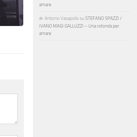
amare
Antonio Vasapollo
su
STEFANO SPAZZI /
IVANO MAGI GALLUZZI – Una rotonda per
amare