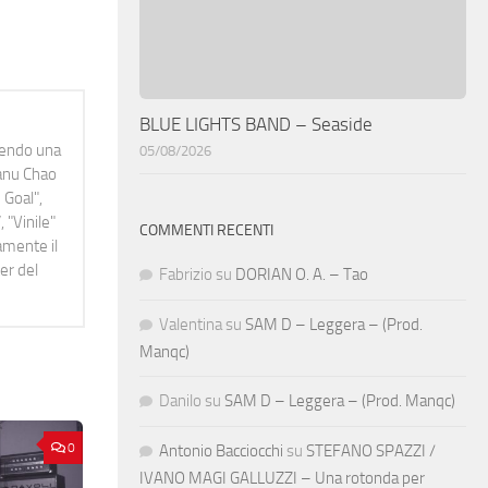
BLUE LIGHTS BAND – Seaside
idendo una
05/08/2026
Manu Chao
 Goal",
 "Vinile"
COMMENTI RECENTI
namente il
er del
Fabrizio
su
DORIAN O. A. – Tao
Valentina
su
SAM D – Leggera – (Prod.
Manqc)
Danilo
su
SAM D – Leggera – (Prod. Manqc)
0
Antonio Bacciocchi
su
STEFANO SPAZZI /
IVANO MAGI GALLUZZI – Una rotonda per