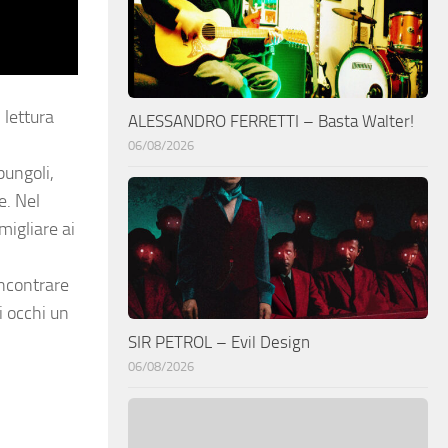
 lettura
ALESSANDRO FERRETTI – Basta Walter!
06/08/2026
pungoli,
e. Nel
migliare ai
incontrare
i occhi un
SIR PETROL – Evil Design
06/08/2026