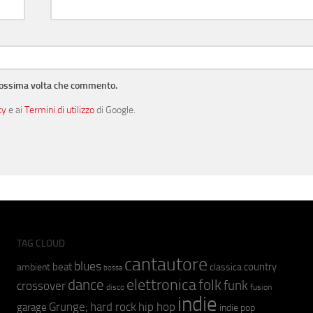
prossima volta che commento.
cy
e ai
Termini di utilizzo
di Google.
TAG CLOUD
cantautore
blues
beat
country
ambient
classica
bossa
elettronica
dance
folk
funk
crossover
fusion
disco
indie
hip hop
Grunge;
hard rock
garage
indie pop