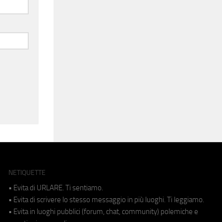
NETIQUETTE
• Evita di URLARE. Ti sentiamo.
• Evita di scrivere lo stesso messaggio in più luoghi. Ti leggiamo.
• Evita in luoghi pubblici (forum, chat, community) polemiche e