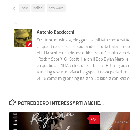
Tag:
indie
italiani
new wave
Antonio Bacciocchi
Scrittore, musicista, blogger. Ha militato come batter
cinquantina di dischi e suonando in tutta Italia, E
etc. Ha scritto una decina di libri tra cui "Uscito viv
"Rock n Spor"t, Gil Scott-Heron Il Bob Dylan Nero" e "
e i quotidiani “Il Manifesto” e “Libertà”. E' tra i gi
suo blog www.tonyface.blogspot.it dove parla di music
2016 come miglior blog italiano. Collabora con Radi
POTREBBERO INTERESSARTI ANCHE...
0