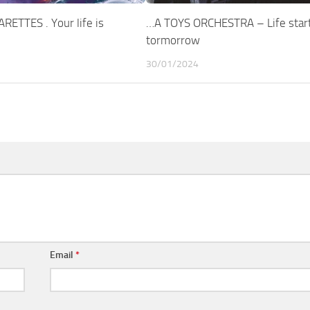
ETTES . Your life is
…A TOYS ORCHESTRA – Life star
tormorrow
30/01/2024
Email
*