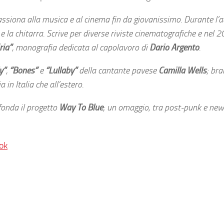
assiona alla musica e al cinema fin da giovanissimo. Durante l’
o e la chitarra. Scrive per diverse riviste cinematografiche e nel 
ria”
, monografia dedicata al capolavoro di
Dario Argento
.
y”
,
“Bones”
e
“Lullaby”
della cantante pavese
Camilla Wells
; bra
 in Italia che all’estero.
 fonda il progetto
Way To Blue
; un omaggio, tra post-punk e new
ok