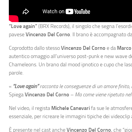
“Love again”
(BRX Records), il singolo che segna l’esordi
pavese
Vincenzo Del Corno
. Il brano è accompagnato dal
Coprodotto dallo stesso
Vincenzo Del Corno
e da
Marco
autentico omaggio all’universo post-punk e new wave degl
Chameleons. Un brano dal mood ipnotico e cupo che lascia 
parole.
«
“Love again”
racconta le conseguenze di un amore finito, 
Spiega
Vincenzo Del Corno
–
Ma come viene ripetuto nel 
Nel video, il regista
Michele Canevari
fa sue le atmosfere
essenziale, per ricreare le immagini tipiche dei videoclip
È presente nel cast anche
Vincenzo Del Corno
, che “gio