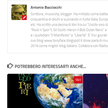
Antonio Bacciocchi
Scrittore, musicista, blogger. Ha militato come batter
cinquantina di dischi e suonando in tutta Italia, E
etc. Ha scritto una decina di libri tra cui "Uscito viv
"Rock n Spor"t, Gil Scott-Heron Il Bob Dylan Nero" e "
e i quotidiani “Il Manifesto” e “Libertà”. E' tra i gi
suo blog www.tonyface.blogspot.it dove parla di music
2016 come miglior blog italiano. Collabora con Radi
POTREBBERO INTERESSARTI ANCHE...
0