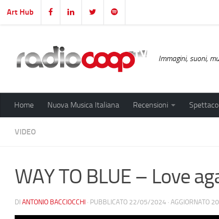
Art Hub
Salta al contenuto
Immagini, suoni, mus
Home
Nuova Musica Italiana
Recensioni
Spettacol
VIDEO
WAY TO BLUE – Love ag
DI
ANTONIO BACCIOCCHI
· PUBBLICATO
22/05/2024
· AGGIORNATO
20