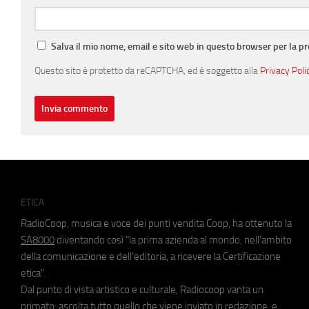
Salva il mio nome, email e sito web in questo browser per la 
Questo sito è protetto da reCAPTCHA, ed è soggetto alla
Privacy Poli
ETICA
RadioCoop, musica e voce dei punti vendita Coop, ha ottenuto la
SA8000
diventando così "la prima azienda al mondo, nell'ambito
della comunicazione e dell'editoria, a ricevere la Certificazione
etica".
Dal punto di vista artistico e culturale, Radiocoop vanta un
primato: ascolta tutto quello che viene inviato in redazione, e