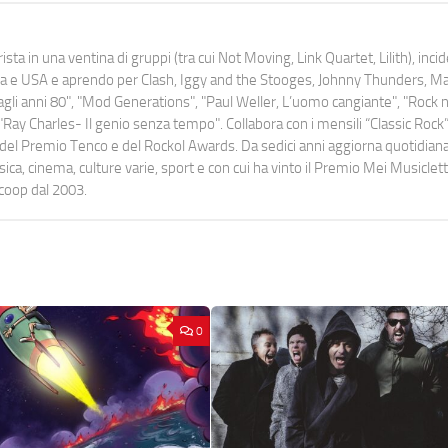
ista in una ventina di gruppi (tra cui Not Moving, Link Quartet, Lilith), inc
uropa e USA e aprendo per Clash, Iggy and the Stooges, Johnny Thunders, 
o dagli anni 80", "Mod Generations", "Paul Weller, L’uomo cangiante", "Rock n
Ray Charles- Il genio senza tempo". Collabora con i mensili “Classic Rock”,
urati del Premio Tenco e del Rockol Awards. Da sedici anni aggiorna quotidia
a, cinema, culture varie, sport e con cui ha vinto il Premio Mei Musiclett
ocoop dal 2003.
0