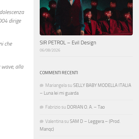
adolescenza
2004 dirige
SIR PETROL – Evil Design
ni che
06/08/2026
 wave, alla
COMMENTI RECENTI
Mariangela
su
SELLY BABY MODELLA ITALIA
– Luna lei mi guarda
Fabrizio
su
DORIAN O. A. – Tao
Valentina
su
SAM D – Leggera – (Prod.
Manqc)