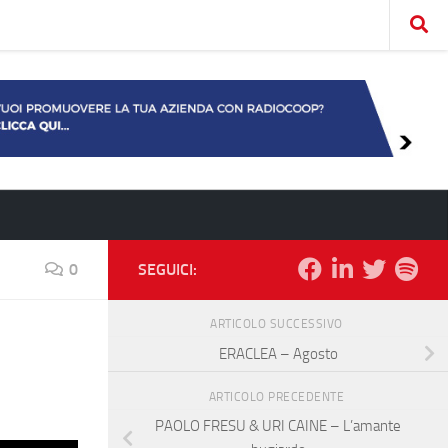
0
SEGUICI:
ARTICOLO SUCCESSIVO
ERACLEA – Agosto
ARTICOLO PRECEDENTE
PAOLO FRESU & URI CAINE – L’amante