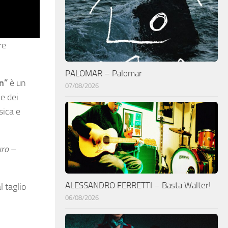
re
PALOMAR – Palomar
in”
è un
07/08/2026
e dei
sica e
uro
–
ALESSANDRO FERRETTI – Basta Walter!
l taglio
06/08/2026