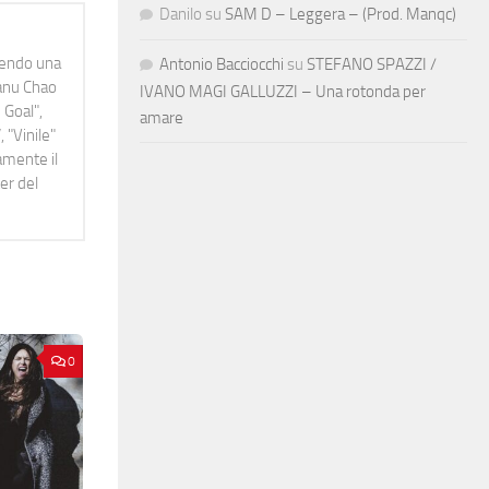
Danilo
su
SAM D – Leggera – (Prod. Manqc)
idendo una
Antonio Bacciocchi
su
STEFANO SPAZZI /
Manu Chao
IVANO MAGI GALLUZZI – Una rotonda per
 Goal",
amare
 "Vinile"
namente il
er del
0