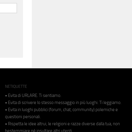
NETIQUETTE
• Evita di URLARE. Ti sentiamo.
• Evita di scrivere lo stesso messaggio in più luoghi. Ti leggiamo.
• Evita in luoghi pubblici (forum, chat, community) polemiche e
questioni personali.
• Rispetta le idee altrui, le religioni e razze diverse dalla tua, non
bestemmiare né insultare altri utenti.