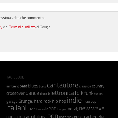
prossima volta che commento.
cy
e ai
Termini di utilizzo
di Google.
TAG CLOUD
cantautore
blues
beat
country
ambient
classica
bossa
elettronica
dance
folk
funk
crossover
fusion
disco
indie
hip hop
Grunge;
hard rock
garage
indie pop
italiani
new wave
jazz
metal;
laPOP
lounge
kimura
pop
psichedelia
nuova musica italiana
prog
post rock