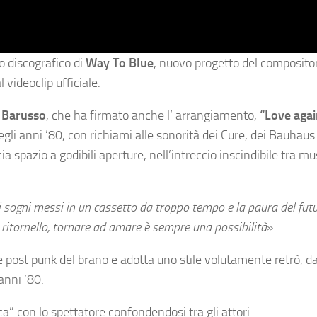
o discografico di
Way To Blue
, nuovo progetto del composito
 videoclip ufficiale.
 Barusso
, che ha firmato anche l’ arrangiamento,
“Love aga
i anni ’80, con richiami alle sonorità dei Cure, dei Bauhaus 
spazio a godibili aperture, nell’intreccio inscindibile tra mu
i sogni messi in un cassetto da troppo tempo e la paura del fut
ritornello, tornare ad amare è sempre una possibilità
».
 post punk del brano e adotta uno stile volutamente retrò, da
 anni ’80.
ca” con lo spettatore confondendosi tra gli attori.