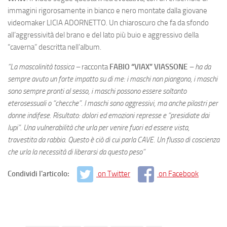
immagini rigorosamente in bianco e nero montate dalla giovane
videomaker LICIA ADORNETTO. Un chiaroscuro che fa da sfondo
all’aggressività del brano e del lato più buio e aggressivo della
“caverna” descritta nell’album.
“La mascolinità tossica –
racconta
FABIO “VIAX” VIASSONE
– ha da
sempre avuto un forte impatto su di me: i maschi non piangono, i maschi
sono sempre pronti al sesso, i maschi possono essere soltanto
eterosessuali o “checche”. I maschi sono aggressivi, ma anche pilastri per
donne indifese. Risultato: dolori ed emozioni represse e “presidiate dai
lupi”. Una vulnerabilità che urla per venire fuori ed essere vista,
travestita da rabbia. Questo è ciò di cui parla CAVE. Un flusso di coscienza
che urla la necessità di liberarsi da questo peso”
Condividi l'articolo:
on Twitter
on Facebook