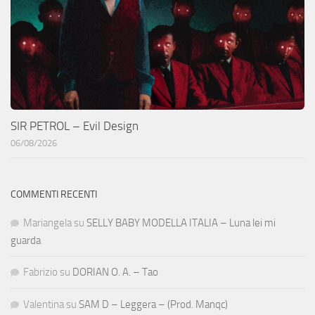
SIR PETROL – Evil Design
06/08/2026
COMMENTI RECENTI
Mariangela
su
SELLY BABY MODELLA ITALIA – Luna lei mi
guarda
Fabrizio
su
DORIAN O. A. – Tao
Valentina
su
SAM D – Leggera – (Prod. Manqc)