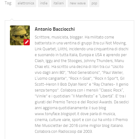
Tag:
elettronica
indie
italiani
new wave
pop
Antonio Bacciocchi
Scrittore, musicista, blogger. Ha militato come
batterista in una ventina di gruppi (tra cui Not Moving,
Link Quartet, Lilith), incidendo una cinquantina di dischi
e suonando in tutta Italia, Europa e USA e aprendo per
Clash, Iggy and the Stooges, Johnny Thunders, Manu
Chao etc. Ha scritto una decina di libri tra cui "Uscito
vivo dagli anni 80", "Mod Generations", "Paul Weller,
L’uomo cangiante", "Rock n Goal", "Rock n Spor"t, Gil
Scott-Heron Il Bob Dylan Nero" e "Ray Charles- Il genio
senza tempo". Collabora con i mensili “Classic Rock”,
"Vinile" e i quotidiani “Il Manifesto” e “Libertà”. E' tra i
giurati del Premio Tenco e del Rockol Awards. Da sedici
anni aggiorna quotidianamente il suo blog
www.tonyface.blogspot.it dove parla di musica,
cinema, culture varie, sport e con cui ha vinto il Premio
Mei Musicletter del 2016 come miglior blog italiano.
Collabora con Radiocoop dal 2003.