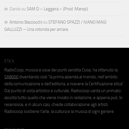
Danilo
su
SAM D – Leggera – (Prod. Manqc)
Antonio Bacciocchi
su
STEFANO SPAZZI / IVANO MAGI
GALLUZZI – Una rotonda per amare
ETICA
RadioCoop, musica e voce dei punti vendita Coop, ha ottenuto la
SA8000
diventando così "la prima azienda al mondo, nell'ambito
della comunicazione e dell'editoria, a ricevere la Certificazione etica".
Dal punto di vista artistico e culturale, Radiocoop vanta un primato:
ascolta tutto quello che viene inviato in redazione, e appena può, lo
recensisce, e in alcuni casi, chiede collaborazione agli artisti.
Radiocoop sostiene l'arte, la cultura e la musica di ogni genere.