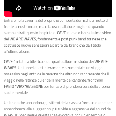
Entrare nella caverna del proprio io comporta dei rischi, ci mette di
fronte ai nostri incubi, ma ci fa uscire alla luce migliori di quando
siamo entrati: questo lo spirito di
CAVE
, nuovo e ispiratissimo video
dei
WE ARE WAVES
, fondamentale post punk band torinese che
costruisce nuove sensazioni a partire dal brano che dà il titolo
all’ultimo album.
CAVE
è infatti la title-track del quarto album in studio dei
WE ARE
WAVES
. Un tunnel quasi interamente strumentale, un viaggio
ossessivo negli antri della caverna che altro non rappresenta che il
viaggio nelle “stanze buie” della mente del cantante/frontman
FABIO “VIAX”VIASSONE
per tentare di prendersi cura della propria
salute mentale.
Un brano che abbandona gli stilemi della classica forma canzone per
abbandonarsi alle suggestioni più ruvide e aggressive del sound dei
WAW
. Il video segue questa linea evocativa, con un ensemble di