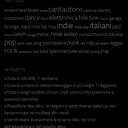
TAG CLOUD
cantautore
blues
beat
country
ambient
classica
bossa
elettronica
dance
folk
funk
crossover
garage
fusion
disco
indie
italiani
jazz
hip hop
Grunge;
hard rock
indie pop
new wave
metal;
nuova musica italiana
laPOP
lounge
kimura
pop
punk
rap
psichedelia
reggae
prog
post rock
r&b
rap italiano
rock
soul
sperimentale
trap
stoner
ska
swing
rockabilly
NETIQUETTE
• Evita di URLARE. Ti sentiamo.
• Evita di scrivere lo stesso messaggio in più luoghi. Ti leggiamo.
• Evita in luoghi pubblici (forum, chat, community) polemiche e
questioni personali.
• Rispetta le idee altrui, le religioni e razze diverse dalla tua, non
bestemmiare né insultare altri utenti.
• Sentiti libero di esprimere le proprie idee, nei limiti
dell'educazione e del rispetto altrui.