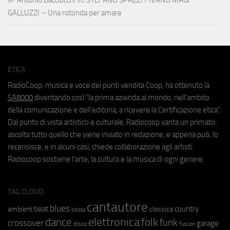
GALLUZZI – Una rotonda per amare
ETICA
RadioCoop, musica e voce dei punti vendita Coop, ha ottenuto la
SA8000
diventando così "la prima azienda al mondo, nell'ambito
della comunicazione e dell'editoria, a ricevere la Certificazione etica".
Dal punto di vista artistico e culturale, Radiocoop vanta un primato:
ascolta tutto quello che viene inviato in redazione, e appena può, lo
recensisce, e in alcuni casi, chiede collaborazione agli artisti.
Radiocoop sostiene l'arte, la cultura e la musica di ogni genere.
TAG CLOUD
cantautore
blues
beat
country
ambient
classica
bossa
elettronica
dance
folk
funk
crossover
garage
fusion
disco