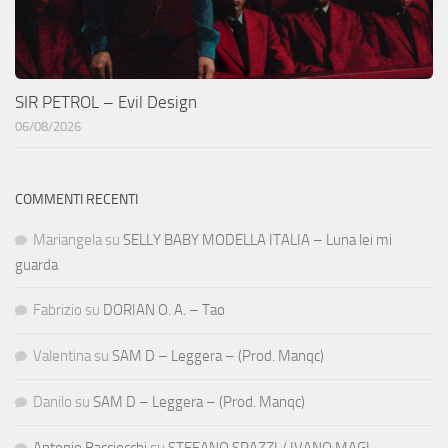
SIR PETROL – Evil Design
06/08/2026
COMMENTI RECENTI
Mariangela
su
SELLY BABY MODELLA ITALIA – Luna lei mi
guarda
Fabrizio
su
DORIAN O. A. – Tao
Valentina
su
SAM D – Leggera – (Prod. Manqc)
Danilo
su
SAM D – Leggera – (Prod. Manqc)
Antonio Bacciocchi
su
STEFANO SPAZZI / IVANO MAGI