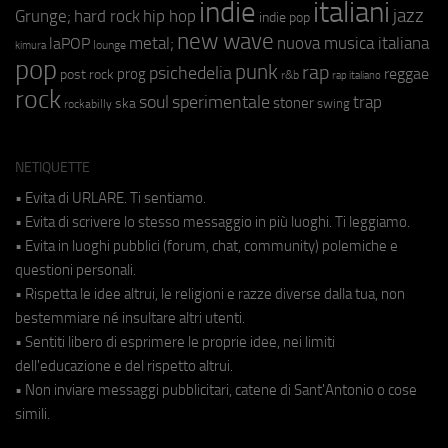
indie
italiani
jazz
hip hop
Grunge;
hard rock
indie pop
new wave
metal;
nuova musica italiana
laPOP
lounge
kimura
pop
punk
rap
psichedelia
reggae
prog
post rock
r&b
rap italiano
rock
soul
sperimentale
trap
stoner
ska
swing
rockabilly
NETIQUETTE
• Evita di URLARE. Ti sentiamo.
• Evita di scrivere lo stesso messaggio in più luoghi. Ti leggiamo.
• Evita in luoghi pubblici (forum, chat, community) polemiche e
questioni personali.
• Rispetta le idee altrui, le religioni e razze diverse dalla tua, non
bestemmiare né insultare altri utenti.
• Sentiti libero di esprimere le proprie idee, nei limiti
dell'educazione e del rispetto altrui.
• Non inviare messaggi pubblicitari, catene di Sant'Antonio o cose
simili.