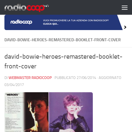
Salta al contenuto
DAVID-BOWIE-HEROES-REMASTERED-BOOKLET-FRONT-COVER
david-bowie-heroes-remastered-booklet-
front-cover
DI
WEBMASTER RADIOCOOP
· PUBBLICATO
27/06/2014
· AGGIORNATO
03/04/2017