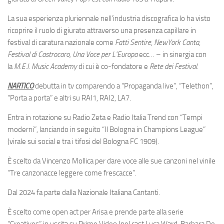
La sua esperienza pluriennale nell’industria discografica lo ha visto
ricoprire il ruolo di giurato attraverso una presenza capillare in
festival di caratura nazionale come
Fatti Sentire, NewYork Canta,
Festival di Castrocaro, Una Voce per L’Europa
ecc… – in sinergia con
la
M.E.I. Music Academy
di cui è co-fondatore e
Rete dei Festival
.
NARTICO
debutta in tv comparendo a “Propaganda live”, “Telethon”,
“Porta a porta” e altri su RAI1, RAI2, LA7.
Entra in rotazione su Radio Zeta e Radio Italia Trend con “Tempi
moderni”, lanciando in seguito “Il Bologna in Champions League”
(virale sui social e tra i tifosi del Bologna FC 1909).
È scelto da Vincenzo Mollica per dare voce alle sue canzoni nel vinile
“Tre canzonacce leggere come frescacce”.
Dal 2024 fa parte dalla Nazionale Italiana Cantanti.
È scelto come open act per Arisa e prende parte alla serie
“Creatives” in uscita su Prime Video (nel cast Luca Ward, Barbara De