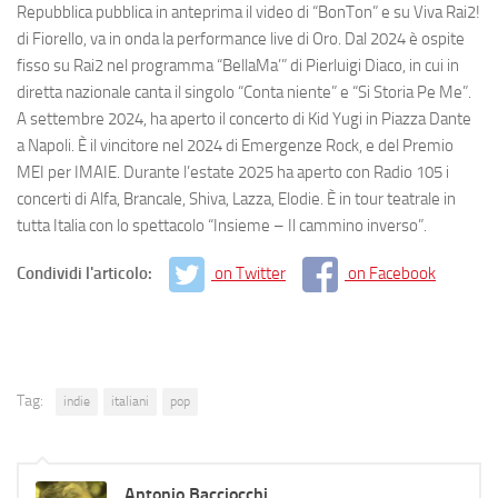
Repubblica pubblica in anteprima il video di “BonTon” e su Viva Rai2!
di Fiorello, va in onda la performance live di Oro. Dal 2024 è ospite
fisso su Rai2 nel programma “BellaMa’” di Pierluigi Diaco, in cui in
diretta nazionale canta il singolo “Conta niente” e “Si Storia Pe Me”.
A settembre 2024, ha aperto il concerto di Kid Yugi in Piazza Dante
a Napoli. È il vincitore nel 2024 di Emergenze Rock, e del Premio
MEI per IMAIE. Durante l’estate 2025 ha aperto con Radio 105 i
concerti di Alfa, Brancale, Shiva, Lazza, Elodie. È in tour teatrale in
tutta Italia con lo spettacolo “Insieme – Il cammino inverso”.
Condividi l'articolo:
on Twitter
on Facebook
Tag:
indie
italiani
pop
Antonio Bacciocchi