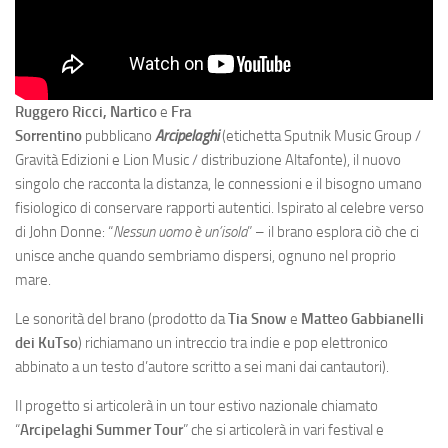
Ruggero Ricci, Nartico
e
Fra
Sorrentino
pubblicano
Arcipelaghi
(etichetta Sputnik Music Group /
Gravità Edizioni e Lion Music / distribuzione Altafonte), il nuovo
singolo che racconta la distanza, le connessioni e il bisogno umano
fisiologico di conservare rapporti autentici. Ispirato al celebre verso
di John Donne: “
Nessun uomo è un
’
isola
” – il brano esplora ciò che ci
unisce anche quando sembriamo dispersi, ognuno nel proprio
mare.
Le sonorità del brano (prodotto da
Tia Snow
e
Matteo Gabbianelli
dei KuTso
) richiamano un intreccio tra indie e pop elettronico
abbinato a un testo d’autore scritto a sei mani dai cantautori).
Il progetto si articolerà in un tour estivo nazionale chiamato
“
Arcipelaghi Summer Tour
” che si articolerà in vari festival e