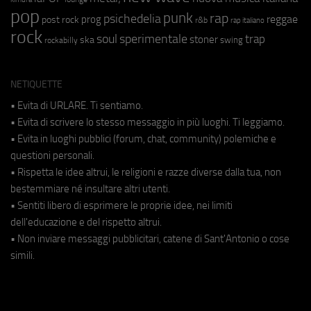
pop
punk
rap
psichedelia
reggae
prog
post rock
r&b
rap italiano
rock
soul
sperimentale
trap
stoner
ska
swing
rockabilly
NETIQUETTE
• Evita di URLARE. Ti sentiamo.
• Evita di scrivere lo stesso messaggio in più luoghi. Ti leggiamo.
• Evita in luoghi pubblici (forum, chat, community) polemiche e
questioni personali.
• Rispetta le idee altrui, le religioni e razze diverse dalla tua, non
bestemmiare né insultare altri utenti.
• Sentiti libero di esprimere le proprie idee, nei limiti
dell'educazione e del rispetto altrui.
• Non inviare messaggi pubblicitari, catene di Sant'Antonio o cose
simili.