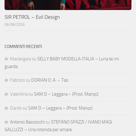
SIR PETROL – Evil Design
06/08/2026
COMMENTI RECENTI
Mariangela
su
SELLY BABY MODELLA ITALIA – Luna lei mi
guarda
Fabrizio
su
DORIAN O. A. – Tao
Valentina
su
SAM D – Leggera – (Prod. Manqc)
Danilo
su
SAM D – Leggera – (Prod. Manqc)
Antonio Bacciocchi
su
STEFANO SPAZZI / IVANO MAGI
GALLUZZI – Una rotonda per amare