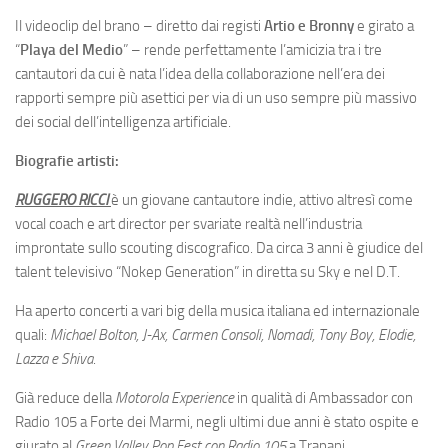
Il videoclip del brano – diretto dai registi
Artio e Bronny
e girato a
“
Playa del Medio
” – rende perfettamente l’amicizia tra i tre
cantautori da cui è nata l’idea della collaborazione nell’era dei
rapporti sempre più asettici per via di un uso sempre più massivo
dei social dell’intelligenza artificiale.
Biografie artisti:
RUGGERO RICCI
è un giovane cantautore indie, attivo altresì come
vocal coach e art director per svariate realtà nell’industria
improntate sullo scouting discografico. Da circa 3 anni è giudice del
talent televisivo “Nokep Generation” in diretta su Sky e nel D.T.
Ha aperto concerti a vari big della musica italiana ed internazionale
quali:
Michael Bolton, J-Ax, Carmen Consoli, Nomadi, Tony Boy, Elodie,
Lazza e Shiva
.
Già reduce della
Motorola Experience
in qualità di Ambassador con
Radio 105 a Forte dei Marmi, negli ultimi due anni è stato ospite e
giurato al
Green Valley Pop Fest con Radio 105
a Trapani.