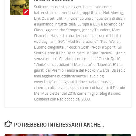
Scrittore, musicista, blogger. Ha militato come
batterista in una ventina di gruppi (tra cui Not Moving,
Link Quartet, Lilith), incidendo una cinquantina di dischi
e suonando in tutta Italia, Europa e USA e aprendo per
Clash, Iggy and the Stooges, Johnny Thunders, Manu
Chao etc. Ha scritto una decina di libri tra cui "Uscito
vivo dagli anni 80", "Mod Generations", "Paul Weller,
L’uomo cangiante", "Rock n Goal", "Rock n Spor"t, Gil
Scott-Heron Il Bob Dylan Nero" e "Ray Charles- Il genio
senza tempo". Collabora con i mensili “Classic Rock”,
"Vinile" e i quotidiani “Il Manifesto” e “Libertà”. E' tra i
giurati del Premio Tenco e del Rockol Awards. Da sedici
anni aggiorna quotidianamente il suo blog
www.tonyface.blogspot.it dove parla di musica,
cinema, culture varie, sport e con cui ha vinto il Premio
Mei Musicletter del 2016 come miglior blog italiano.
Collabora con Radiocoop dal 2003.
POTREBBERO INTERESSARTI ANCHE...