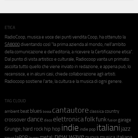
ETICA
RadioCoop, musica e voce dei punti vendita Coop, ha ottenuto la
SA8000
diventando così "la prima azienda al mondo, nell'ambito
della comunicazione e dell'editoria, a ricevere la Certificazione etica".
Dal punto di vista artistico e culturale, Radiocoop vanta un primato:
ascolta tutto quello che viene inviato in redazione, e appena può, lo
recensisce, e in alcuni casi, chiede collaborazione agli artisti.
Radiocoop sostiene l'arte, la cultura e la musica di ogni genere.
TAG CLOUD
cantautore
blues
beat
country
ambient
classica
bossa
elettronica
dance
folk
funk
crossover
garage
fusion
disco
indie
italiani
jazz
hip hop
Grunge;
hard rock
indie pop
new wave
metal;
nuova musica italiana
laPOP
lounge
kimura