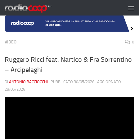
Salta al contenuto
VIDEO
0
Ruggero Ricci feat. Nartico & Fra Sorrentino
– Arcipelaghi
DI
ANTONIO BACCIOCCHI
· PUBBLICATO
30/05/2026
· AGGIORNATO
28/05/2026