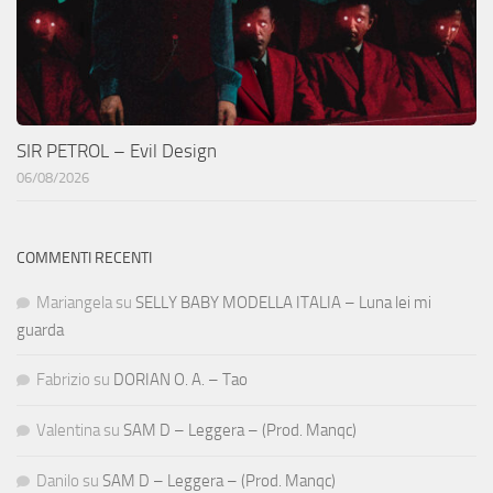
SIR PETROL – Evil Design
06/08/2026
COMMENTI RECENTI
Mariangela
su
SELLY BABY MODELLA ITALIA – Luna lei mi
guarda
Fabrizio
su
DORIAN O. A. – Tao
Valentina
su
SAM D – Leggera – (Prod. Manqc)
Danilo
su
SAM D – Leggera – (Prod. Manqc)