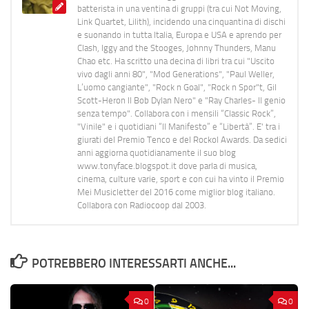
batterista in una ventina di gruppi (tra cui Not Moving,
Link Quartet, Lilith), incidendo una cinquantina di dischi
e suonando in tutta Italia, Europa e USA e aprendo per
Clash, Iggy and the Stooges, Johnny Thunders, Manu
Chao etc. Ha scritto una decina di libri tra cui "Uscito
vivo dagli anni 80", "Mod Generations", "Paul Weller,
L’uomo cangiante", "Rock n Goal", "Rock n Spor"t, Gil
Scott-Heron Il Bob Dylan Nero" e "Ray Charles- Il genio
senza tempo". Collabora con i mensili “Classic Rock”,
"Vinile" e i quotidiani “Il Manifesto” e “Libertà”. E' tra i
giurati del Premio Tenco e del Rockol Awards. Da sedici
anni aggiorna quotidianamente il suo blog
www.tonyface.blogspot.it dove parla di musica,
cinema, culture varie, sport e con cui ha vinto il Premio
Mei Musicletter del 2016 come miglior blog italiano.
Collabora con Radiocoop dal 2003.
POTREBBERO INTERESSARTI ANCHE...
0
0