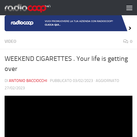
Salta al contenuto
VIDEO
0
WEEKEND CIGARETTES . Your life is getting
over
DI
ANTONIO BACCIOCCHI
· PUBBLICATO
03/02/2023
· AGGIORNATO
27/02/2023