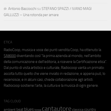
Antonio Bacciocchi
su
STEFANO SPAZZI / IVANO MAGI
GALLUZZI – Una rotonda per amare
ETICA
RadioCoop, musica e voce dei punti vendita Coop, ha ottenuto la
SA8000
diventando così "la prima azienda al mondo, nell'ambito
della comunicazione e dell'editoria, a ricevere la Certificazione etica".
Dal punto di vista artistico e culturale, Radiocoop vanta un primato:
ascolta tutto quello che viene inviato in redazione, e appena può, lo
recensisce, e in alcuni casi, chiede collaborazione agli artisti.
Radiocoop sostiene l'arte, la cultura e la musica di ogni genere.
TAG CLOUD
cantautore
blues
beat
country
ambient
classica
bossa