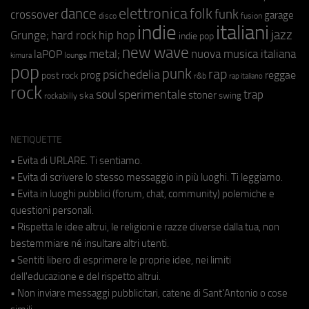
elettronica
dance
folk
funk
crossover
garage
fusion
disco
indie
italiani
jazz
hip hop
Grunge;
hard rock
indie pop
new wave
metal;
nuova musica italiana
laPOP
lounge
kimura
pop
punk
rap
psichedelia
reggae
prog
post rock
r&b
rap italiano
rock
soul
sperimentale
trap
stoner
ska
swing
rockabilly
NETIQUETTE
• Evita di URLARE. Ti sentiamo.
• Evita di scrivere lo stesso messaggio in più luoghi. Ti leggiamo.
• Evita in luoghi pubblici (forum, chat, community) polemiche e
questioni personali.
• Rispetta le idee altrui, le religioni e razze diverse dalla tua, non
bestemmiare né insultare altri utenti.
• Sentiti libero di esprimere le proprie idee, nei limiti
dell'educazione e del rispetto altrui.
• Non inviare messaggi pubblicitari, catene di Sant'Antonio o cose