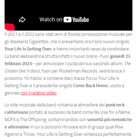
Il 2021 e il 2022 sono stati anni di florida composizione musicale per
gli Weekend Cigarettes, che ci presentano ora il loro nuovo singolo
Your Life Is Getting Over
, e hanno importanti news da condividere.
La band alessandrina sfrutta infatti il nuovo brano -fuori
giovedì 23
febbraio 2023
– per annunciare l’uscita del suo secondo album,
The
Chosen One
. Il disco, fuori per Rocketman Records, vedrà la luce il
prossimo 15 marzo, e contiene dieci tracce fra cui Your Life Is
Getting Over e il precedente singolo
Come Back Home
, uscito a
gennaio
con il relativo video
.
Lo stile musicale della band richiama le atmosfere del
punk rock
californiano
portato al successo da band come No Use for a Name,
NOFX e The Offspring, contaminandolo con
sonorità più melodiche
e
alternative
in cui si possono ritrovare echi di gruppi quali Rise
Against e Thrice. Your Life Is Getting Over sintetizza perfettamente