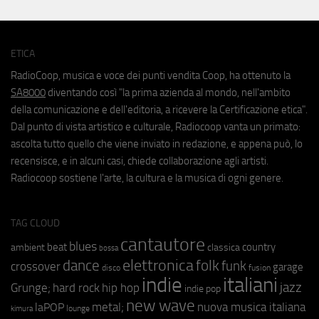
ETICA
RadioCoop, musica e voce dei punti vendita Coop, ha ottenuto la
SA8000
diventando così "la prima azienda al mondo, nell'ambito
della comunicazione e dell'editoria, a ricevere la Certificazione etica".
Dal punto di vista artistico e culturale, Radiocoop vanta un primato:
ascolta tutto quello che viene inviato in redazione, e appena può, lo
recensisce, e in alcuni casi, chiede collaborazione agli artisti.
Radiocoop sostiene l'arte, la cultura e la musica di ogni genere.
TAG CLOUD
cantautore
blues
beat
country
ambient
classica
bossa
elettronica
dance
folk
funk
crossover
garage
fusion
disco
indie
italiani
jazz
hip hop
Grunge;
hard rock
indie pop
new wave
metal;
nuova musica italiana
laPOP
lounge
kimura