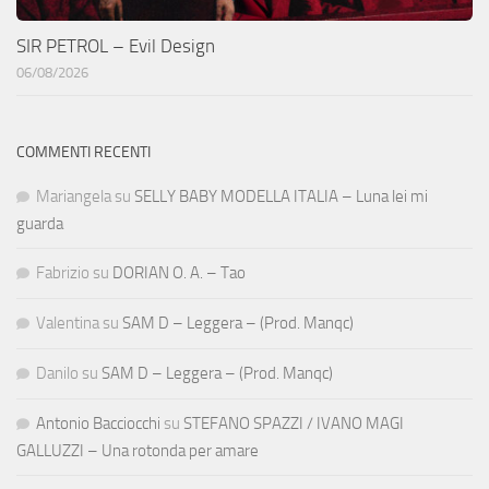
SIR PETROL – Evil Design
06/08/2026
COMMENTI RECENTI
Mariangela
su
SELLY BABY MODELLA ITALIA – Luna lei mi
guarda
Fabrizio
su
DORIAN O. A. – Tao
Valentina
su
SAM D – Leggera – (Prod. Manqc)
Danilo
su
SAM D – Leggera – (Prod. Manqc)
Antonio Bacciocchi
su
STEFANO SPAZZI / IVANO MAGI
GALLUZZI – Una rotonda per amare