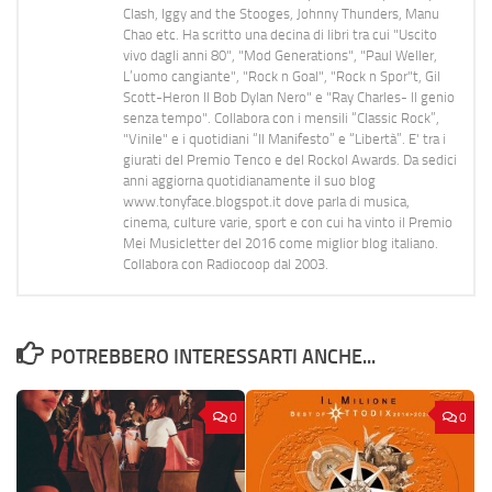
Clash, Iggy and the Stooges, Johnny Thunders, Manu
Chao etc. Ha scritto una decina di libri tra cui "Uscito
vivo dagli anni 80", "Mod Generations", "Paul Weller,
L’uomo cangiante", "Rock n Goal", "Rock n Spor"t, Gil
Scott-Heron Il Bob Dylan Nero" e "Ray Charles- Il genio
senza tempo". Collabora con i mensili “Classic Rock”,
"Vinile" e i quotidiani “Il Manifesto” e “Libertà”. E' tra i
giurati del Premio Tenco e del Rockol Awards. Da sedici
anni aggiorna quotidianamente il suo blog
www.tonyface.blogspot.it dove parla di musica,
cinema, culture varie, sport e con cui ha vinto il Premio
Mei Musicletter del 2016 come miglior blog italiano.
Collabora con Radiocoop dal 2003.
POTREBBERO INTERESSARTI ANCHE...
0
0