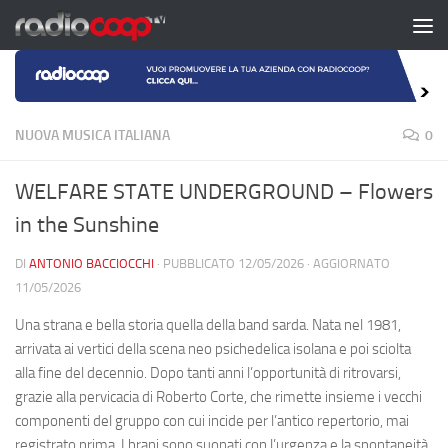
Salta al contenuto
NUOVA MUSICA ITALIANA
0
WELFARE STATE UNDERGROUND – Flowers
in the Sunshine
DI
ANTONIO BACCIOCCHI
· PUBBLICATO
12/05/2026
· AGGIORNATO
11/05/2026
Una strana e bella storia quella della band sarda. Nata nel 1981,
arrivata ai vertici della scena neo psichedelica isolana e poi sciolta
alla fine del decennio. Dopo tanti anni l’opportunità di ritrovarsi,
grazie alla pervicacia di Roberto Corte, che rimette insieme i vecchi
componenti del gruppo con cui incide per l’antico repertorio, mai
registrato prima. I brani sono suonati con l’urgenza e la spontaneità