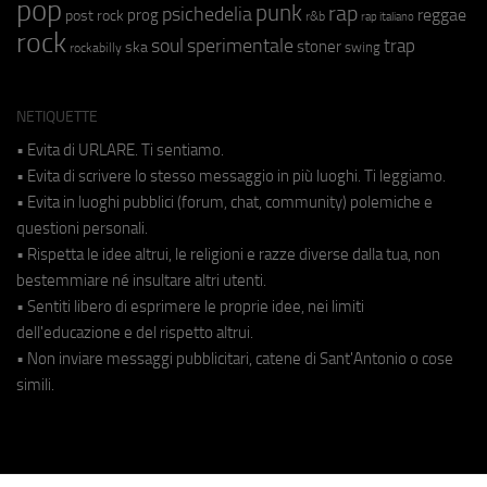
pop
punk
rap
psichedelia
reggae
prog
post rock
r&b
rap italiano
rock
soul
sperimentale
trap
stoner
ska
swing
rockabilly
NETIQUETTE
• Evita di URLARE. Ti sentiamo.
• Evita di scrivere lo stesso messaggio in più luoghi. Ti leggiamo.
• Evita in luoghi pubblici (forum, chat, community) polemiche e
questioni personali.
• Rispetta le idee altrui, le religioni e razze diverse dalla tua, non
bestemmiare né insultare altri utenti.
• Sentiti libero di esprimere le proprie idee, nei limiti
dell'educazione e del rispetto altrui.
• Non inviare messaggi pubblicitari, catene di Sant'Antonio o cose
simili.