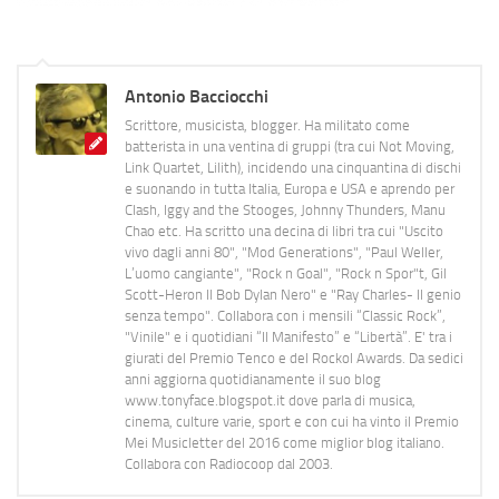
Antonio Bacciocchi
Scrittore, musicista, blogger. Ha militato come
batterista in una ventina di gruppi (tra cui Not Moving,
Link Quartet, Lilith), incidendo una cinquantina di dischi
e suonando in tutta Italia, Europa e USA e aprendo per
Clash, Iggy and the Stooges, Johnny Thunders, Manu
Chao etc. Ha scritto una decina di libri tra cui "Uscito
vivo dagli anni 80", "Mod Generations", "Paul Weller,
L’uomo cangiante", "Rock n Goal", "Rock n Spor"t, Gil
Scott-Heron Il Bob Dylan Nero" e "Ray Charles- Il genio
senza tempo". Collabora con i mensili “Classic Rock”,
"Vinile" e i quotidiani “Il Manifesto” e “Libertà”. E' tra i
giurati del Premio Tenco e del Rockol Awards. Da sedici
anni aggiorna quotidianamente il suo blog
www.tonyface.blogspot.it dove parla di musica,
cinema, culture varie, sport e con cui ha vinto il Premio
Mei Musicletter del 2016 come miglior blog italiano.
Collabora con Radiocoop dal 2003.