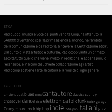
ETICA
RadioCoop, musica e voce dei punti vendita Coop, ha ottenuto la
SA8000
diventando così "la prima azienda al mondo, nell'ambito
della comunicazione e dell'editoria, a ricevere la Certificazione etica".
Dal punto di vista artistico e culturale, Radiocoop vanta un primato:
ascolta tutto quello che viene inviato in redazione, e appena può, lo
recensisce, e in alcuni casi, chiede collaborazione agli artisti.
Radiocoop sostiene l'arte, la cultura e la musica di ogni genere.
TAG CLOUD
cantautore
blues
beat
country
ambient
classica
bossa
elettronica
dance
folk
funk
crossover
garage
fusion
disco
indie
italiani
jazz
hip hop
Grunge;
hard rock
indie pop