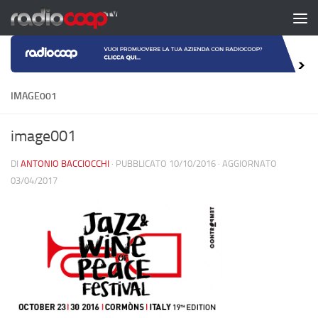
Salta al contenuto
IMAGE001
image001
DI
ANTONIO BACCIOCCHI
· PUBBLICATO
10/10/2016
· AGGIORNATO
03/04/2017