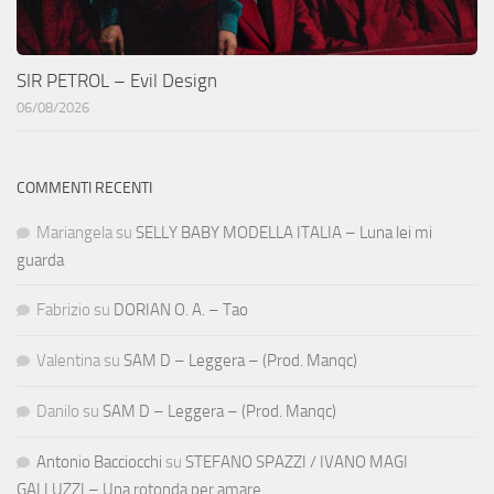
SIR PETROL – Evil Design
06/08/2026
COMMENTI RECENTI
Mariangela
su
SELLY BABY MODELLA ITALIA – Luna lei mi
guarda
Fabrizio
su
DORIAN O. A. – Tao
Valentina
su
SAM D – Leggera – (Prod. Manqc)
Danilo
su
SAM D – Leggera – (Prod. Manqc)
Antonio Bacciocchi
su
STEFANO SPAZZI / IVANO MAGI
GALLUZZI – Una rotonda per amare