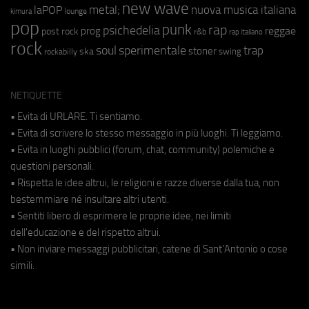
new wave
metal;
nuova musica italiana
laPOP
lounge
kimura
pop
punk
rap
psichedelia
reggae
prog
post rock
r&b
rap italiano
rock
soul
sperimentale
trap
stoner
ska
swing
rockabilly
NETIQUETTE
• Evita di URLARE. Ti sentiamo.
• Evita di scrivere lo stesso messaggio in più luoghi. Ti leggiamo.
• Evita in luoghi pubblici (forum, chat, community) polemiche e
questioni personali.
• Rispetta le idee altrui, le religioni e razze diverse dalla tua, non
bestemmiare né insultare altri utenti.
• Sentiti libero di esprimere le proprie idee, nei limiti
dell'educazione e del rispetto altrui.
• Non inviare messaggi pubblicitari, catene di Sant'Antonio o cose
simili.