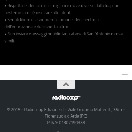
• Rispetta le idee altrui, le religioni e razze diverse dalla tua, non
bestemmiare né insultare altri utenti.
• Sentiti libero di esprimere le proprie idee, nei limiti
dell'educazione e del rispetto altrui.
• Non inviare messaggi pubblicitari, catene di Sant'Antonio o cose
simili.
© 2015 - Radiocoop Edizioni srl - Viale Giacomo Matteotti, 36/b -
Fiorenzuola d'Arda (PC)
P.IVA: 01307190338