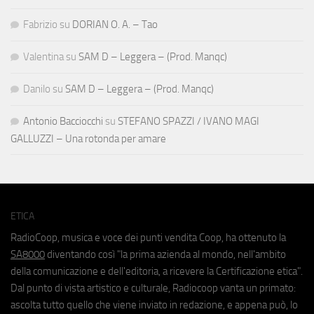
Fabrizio
su
DORIAN O. A. – Tao
Valentina
su
SAM D – Leggera – (Prod. Manqc)
Danilo
su
SAM D – Leggera – (Prod. Manqc)
Antonio Bacciocchi
su
STEFANO SPAZZI / IVANO MAGI
GALLUZZI – Una rotonda per amare
ETICA
RadioCoop, musica e voce dei punti vendita Coop, ha ottenuto la
SA8000
diventando così "la prima azienda al mondo, nell'ambito
della comunicazione e dell'editoria, a ricevere la Certificazione etica".
Dal punto di vista artistico e culturale, Radiocoop vanta un primato:
ascolta tutto quello che viene inviato in redazione, e appena può, lo