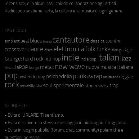
recensisce, e in alcuni casi, chiede collaborazione agli artisti.
Radiocoop sostiene l'arte, la cultura e la musica di ogni genere.
TAG CLOUD
cantautore
blues
beat
country
ambient
classica
bossa
elettronica
dance
folk
funk
crossover
garage
fusion
disco
indie
italiani
jazz
hip hop
Grunge;
hard rock
indie pop
new wave
metal;
nuova musica italiana
laPOP
lounge
kimura
pop
punk
rap
psichedelia
reggae
prog
post rock
r&b
rap italiano
rock
soul
sperimentale
trap
stoner
ska
swing
rockabilly
NETIQUETTE
• Evita di URLARE. Ti sentiamo.
• Evita di scrivere lo stesso messaggio in più luoghi. Ti leggiamo.
• Evita in luoghi pubblici (forum, chat, community) polemiche e
questioni personali.