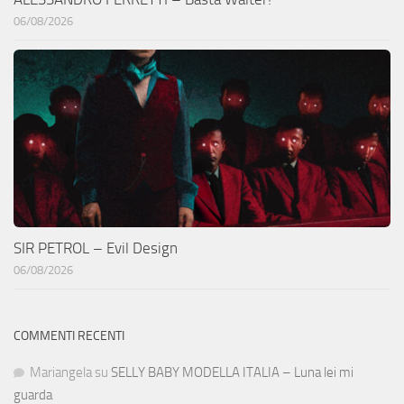
06/08/2026
SIR PETROL – Evil Design
06/08/2026
COMMENTI RECENTI
Mariangela
su
SELLY BABY MODELLA ITALIA – Luna lei mi
guarda