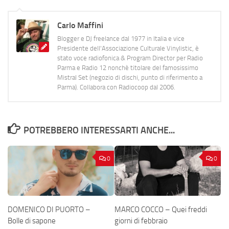
Carlo Maffini
Blogger e DJ freelance dal 1977 in Italia e vice
Presidente dell'Associazione Culturale Vinylistic, è
stato voce radiofonica & Program Director per Radio
Parma e Radio 12 nonchè titolare del famosissimo
Mistral Set (negozio di dischi, punto di riferimento a
Parma). Collabora con Radiocoop dal 2006.
POTREBBERO INTERESSARTI ANCHE...
0
0
DOMENICO DI PUORTO –
MARCO COCCO – Quei freddi
Bolle di sapone
giorni di febbraio