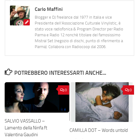
Carlo Maffini
Blogger e DJ freelance dal 1977 in Italia e vice
Presidente dell'Associazione Culturale Vinylistic, è
stato voce radiofonica & Program Director per Radio
Parma e Radio 12 nonchè titolare del famosissimo
Mistral Set (negozio di dischi, punto di riferimento a
Parma). Collabora con Radiocoop dal 2006.
POTREBBERO INTERESSARTI ANCHE...
0
0
SALVIO VASSALLO –
Lamento della Ninfa ft
CAMILLA DOT – Words untold
Valentina Gaudini