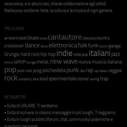
recensisce, e in alcuni casi, chiede collaborazione agli artisti.
Radiocoop sostiene l'arte, la cultura e la musica di ogni genere.
TAG CLOUD
cantautore
blues
beat
country
ambient
classica
bossa
elettronica
dance
folk
funk
crossover
garage
fusion
disco
indie
italiani
jazz
hip hop
Grunge;
hard rock
indie pop
new wave
metal;
nuova musica italiana
laPOP
lounge
kimura
pop
punk
rap
psichedelia
reggae
prog
post rock
r&b
rap italiano
rock
soul
sperimentale
trap
stoner
ska
swing
rockabilly
NETIQUETTE
• Evita di URLARE. Ti sentiamo.
• Evita di scrivere lo stesso messaggio in più luoghi. Ti leggiamo.
• Evita in luoghi pubblici (forum, chat, community) polemiche e
questioni personali.