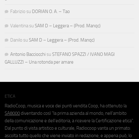
Fabrizio
su
DORIAN O. A. – Tao
Valentina
su
SAM D – Leggera – (Prod. Manqc)
Danilo
su
SAM D – Leggera – (Prod. Manqc)
Antonio Bacciocchi
su
STEFANO SPAZZI / IVANO MAGI
GALLUZZI – Una rotonda per amare
ETICA
RadioCoop, musica e voce dei punti vendita Coop, ha ottenuto la
SA8000
diventando così "la prima azienda al mondo, nell'ambito
della comunicazione e dell'editoria, a ricevere la Certificazione etica".
Dal punto di vista artistico e culturale, Radiocoop vanta un primato:
ascolta tutto quello che viene inviato in redazione, e appena può, lo