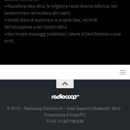
• Rispetta le idee altrui, le religioni e razze diverse dalla tua, non
bestemmiare né insultare altri utenti.
• Sentiti libero di esprimere le proprie idee, nei limiti
dell'educazione e del rispetto altrui.
• Non inviare messaggi pubblicitari, catene di Sant'Antonio o cose
simili.
© 2015 - Radiocoop Edizioni srl - Viale Giacomo Matteotti, 36/b -
Fiorenzuola d'Arda (PC)
P.IVA: 01307190338