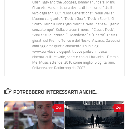
Clash, Iggy and the Stooges, Johnny Thunders, Manu
Chao etc. Ha scritto una decina di libri tra cui "Uscito
vivo dagli anni 80", "Mod Generations", "Paul Weller,
L’uomo cangiante", "Rock n Goal", "Rock n Spor"t, Gil
Scott-Heron Il Bob Dylan Nero" e "Ray Charles- Il genio
senza tempo". Collabora con i mensili “Classic Rock”,
"Vinile" e i quotidiani “Il Manifesto” e “Libertà”. E' tra i
giurati del Premio Tenco e del Rockol Awards. Da sedici
anni aggiorna quotidianamente il suo blog
www.tonyface.blogspot.it dove parla di musica,
cinema, culture varie, sport e con cui ha vinto il Premio
Mei Musicletter del 2016 come miglior blog italiano.
Collabora con Radiocoop dal 2003.
POTREBBERO INTERESSARTI ANCHE...
0
0