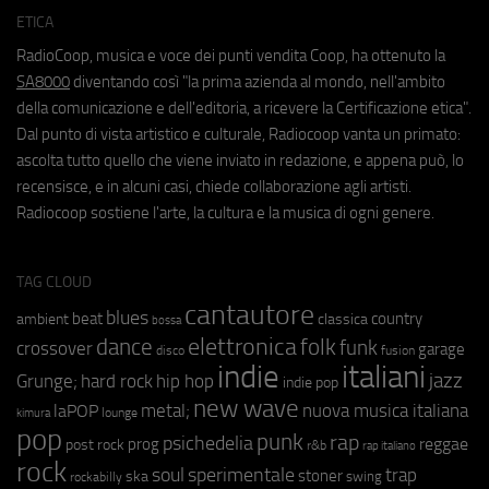
ETICA
RadioCoop, musica e voce dei punti vendita Coop, ha ottenuto la
SA8000
diventando così "la prima azienda al mondo, nell'ambito
della comunicazione e dell'editoria, a ricevere la Certificazione etica".
Dal punto di vista artistico e culturale, Radiocoop vanta un primato:
ascolta tutto quello che viene inviato in redazione, e appena può, lo
recensisce, e in alcuni casi, chiede collaborazione agli artisti.
Radiocoop sostiene l'arte, la cultura e la musica di ogni genere.
TAG CLOUD
cantautore
blues
beat
country
ambient
classica
bossa
elettronica
dance
folk
funk
crossover
garage
fusion
disco
indie
italiani
jazz
hip hop
Grunge;
hard rock
indie pop
new wave
nuova musica italiana
metal;
laPOP
lounge
kimura
pop
punk
rap
psichedelia
reggae
prog
post rock
r&b
rap italiano
rock
soul
sperimentale
trap
stoner
ska
swing
rockabilly