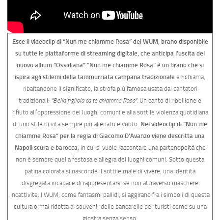
Esce il videoclip di “Nun me chiamme Rosa” dei WUM, brano disponibile
su tutte le piattaforme di streaming digitale, che anticipa l’uscita del
nuovo album “Ossidiana”.
“Nun me chiamme Rosa” è un brano che si
ispira agli stilemi della tammurriata campana tradizionale
e richiama,
ribaltandone il significato, la strofa più famosa usata dai cantatori
tradizionali:
“Bella figliola ca te chiamme Rosa”.
Un canto di ribellione e
rifiuto all’oppressione dei luoghi comuni e alla sottile violenza quotidiana
di uno stile di vita sempre più alienato e vuoto.
Nel videoclip di “Nun me
chiamme Rosa” per la regia di Giacomo D’Avanzo viene descritta una
Napoli scura e barocca
, in cui si vuole raccontare una partenopeità che
non è sempre quella festosa e allegra dei luoghi comuni. Sotto questa
patina colorata si nasconde il sottile male di vivere, una identità
disgregata incapace di rappresentarsi se non attraverso maschere
incattivite. I WUM, come fantasmi pallidi, si aggirano fra i simboli di questa
cultura ormai ridotta ai souvenir delle bancarelle per turisti come su una
giostra senza senso.