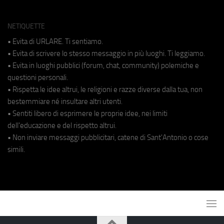
NETIQUETTE
• Evita di URLARE. Ti sentiamo.
• Evita di scrivere lo stesso messaggio in più luoghi. Ti leggiamo.
• Evita in luoghi pubblici (forum, chat, community) polemiche e
questioni personali.
• Rispetta le idee altrui, le religioni e razze diverse dalla tua, non
bestemmiare né insultare altri utenti.
• Sentiti libero di esprimere le proprie idee, nei limiti
dell'educazione e del rispetto altrui.
• Non inviare messaggi pubblicitari, catene di Sant'Antonio o cose
simili.