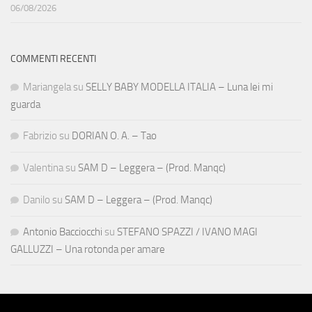
06/08/2026
COMMENTI RECENTI
Mariangela
su
SELLY BABY MODELLA ITALIA – Luna lei mi
guarda
Fabrizio
su
DORIAN O. A. – Tao
Valentina
su
SAM D – Leggera – (Prod. Manqc)
Danilo
su
SAM D – Leggera – (Prod. Manqc)
Antonio Bacciocchi
su
STEFANO SPAZZI / IVANO MAGI
GALLUZZI – Una rotonda per amare