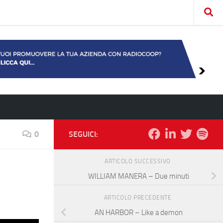
0
SEGUICI:
ARTICOLO SUCCESSIVO
WILLIAM MANERA – Due minuti
ARTICOLO PRECEDENTE
AN HARBOR – Like a demon