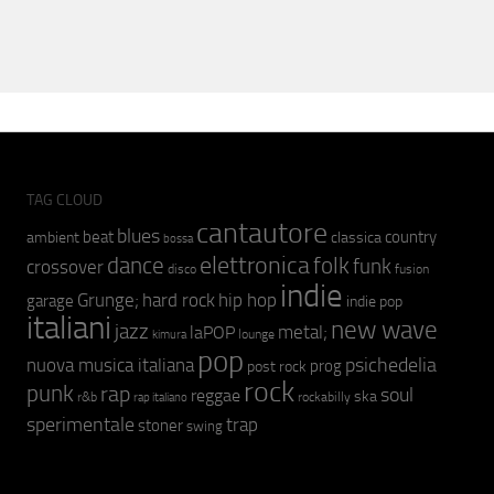
TAG CLOUD
cantautore
blues
beat
country
ambient
classica
bossa
elettronica
dance
folk
funk
crossover
fusion
disco
indie
hip hop
Grunge;
hard rock
garage
indie pop
italiani
new wave
jazz
metal;
laPOP
lounge
kimura
pop
psichedelia
nuova musica italiana
prog
post rock
rock
punk
rap
soul
reggae
ska
r&b
rockabilly
rap italiano
sperimentale
trap
stoner
swing