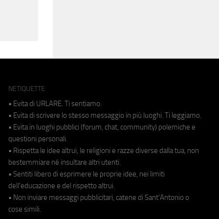
NETIQUETTE
• Evita di URLARE. Ti sentiamo.
• Evita di scrivere lo stesso messaggio in più luoghi. Ti leggiamo.
• Evita in luoghi pubblici (forum, chat, community) polemiche e
questioni personali.
• Rispetta le idee altrui, le religioni e razze diverse dalla tua, non
bestemmiare né insultare altri utenti.
• Sentiti libero di esprimere le proprie idee, nei limiti
dell'educazione e del rispetto altrui.
• Non inviare messaggi pubblicitari, catene di Sant'Antonio o
cose simili.