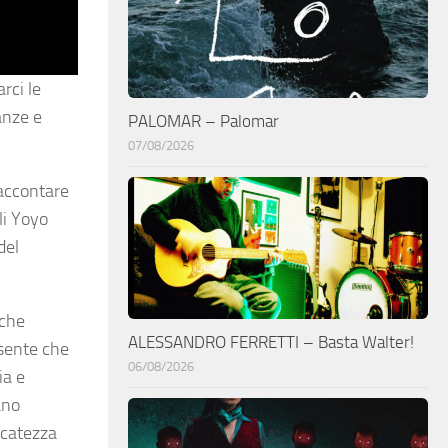
rci le
anze e
PALOMAR – Palomar
07/08/2026
raccontare
li Yoyo
del
 che
ALESSANDRO FERRETTI – Basta Walter!
resente che
06/08/2026
ia e
ano
icatezza