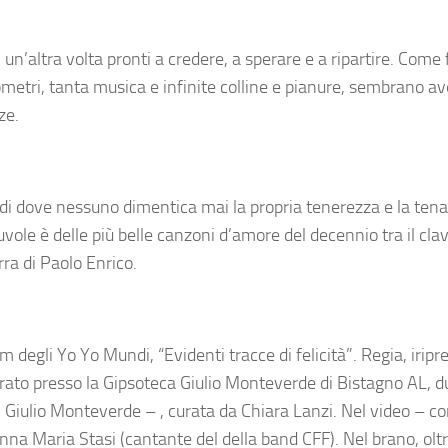
 un’altra volta pronti a credere, a sperare e a ripartire. Come
metri, tanta musica e infinite colline e pianure, sembrano av
ze.
di dove nessuno dimentica mai la propria tenerezza e la tena
nuvole è delle più belle canzoni d’amore del decennio tra il cl
rra di Paolo Enrico.
m degli Yo Yo Mundi, “Evidenti tracce di felicità”. Regia, iripr
irato presso la Gipsoteca Giulio Monteverde di Bistagno AL, d
 Giulio Monteverde – , curata da Chiara Lanzi. Nel video – c
na Maria Stasi (cantante del della band CFF). Nel brano, oltr