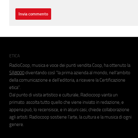
ETICA
RadioCoop, musica e voce dei punti vendita Coop, ha ottenuto la
SA8000
diventando così "la prima azienda al mondo, nell'ambito
della comunicazione e dell'editoria, a ricevere la Certificazione
etica".
Dal punto di vista artistico e culturale, Radiocoop vanta un
primato: ascolta tutto quello che viene inviato in redazione, e
appena può, lo recensisce, e in alcuni casi, chiede collaborazione
agli artisti. Radiocoop sostiene l'arte, la cultura e la musica di ogni
genere.