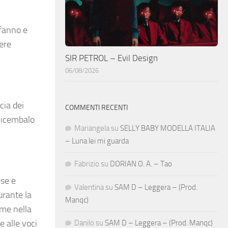
 fanno e
ere
SIR PETROL – Evil Design
06/08/2026
cia dei
COMMENTI RECENTI
avicembalo
Mariangela
su
SELLY BABY MODELLA ITALIA
– Luna lei mi guarda
Fabrizio
su
DORIAN O. A. – Tao
ese e
Valentina
su
SAM D – Leggera – (Prod.
urante la
Manqc)
ome nella
e alle voci
Danilo
su
SAM D – Leggera – (Prod. Manqc)