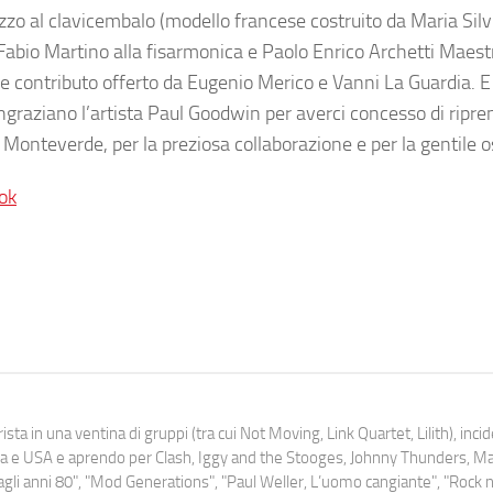
zzo al clavicembalo (modello francese costruito da Maria Silv
 Fabio Martino alla fisarmonica e Paolo Enrico Archetti Maestr
ole contributo offerto da Eugenio Merico e Vanni La Guardia. E
ngraziano l’artista Paul Goodwin per averci concesso di ripre
 Monteverde, per la preziosa collaborazione e per la gentile os
ok
ista in una ventina di gruppi (tra cui Not Moving, Link Quartet, Lilith), inc
uropa e USA e aprendo per Clash, Iggy and the Stooges, Johnny Thunders, 
o dagli anni 80", "Mod Generations", "Paul Weller, L’uomo cangiante", "Rock n