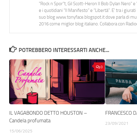
"Rock n Spor"t, Gil Scott-Heron Il Bob Dylan Nero" e "
e i quotidiani “Il Manifesto” e “Libertà”. E' tra i gi
suo blog www.tonyface.blogspot.it dove parla di music
2016 come miglior blog italiano. Collabora con Radi
POTREBBERO INTERESSARTI ANCHE...
0
IL VAGABONDO DETTO HOUSTON –
FRANCESCO DA
Candela profumata
23/09/2021
15/06/2025