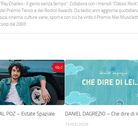
Ray Charles- Il genio senza tempo". Collabora con i mensili “Classic Rock”,
urati del Premio Tenco e del Rockol Awards. Da sedici anni aggiorna quotidia
a, cinema, culture varie, sport e con cui ha vinto il Premio Mei Musiclett
ocoop dal 2003.
0
L POZ – Estate Spaziale
DANIEL DAGREZIO – Che dire di l
15/03/2026