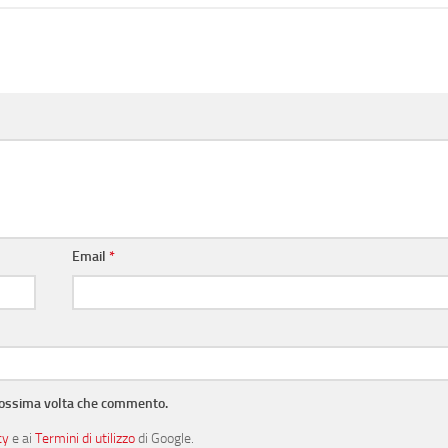
Email
*
prossima volta che commento.
cy
e ai
Termini di utilizzo
di Google.