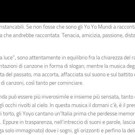
 instancabili. Se non fosse che sono gli Yo Yo Mundi a racconta
ia che andrebbe raccontata. Tenacia, amicizia, passione, dist
a luce”, sono attentamente in equilibrio fra la chiarezza del 
ntazioni di canzone in forma di slogan; mentre la musica deg
del passato, ma accorta, affacciata sul suono e sul battito 
di canzoni, così tanto per cominciare.
da può essere più inverosimile e insieme più sensata, tanto
li occhi rivolti al cielo. In questa musica il domani c’è, è il p
li torto, gli Yoyo cantano un’Italia prima che perdesse memor
. Eppure in trasparenza, nell’intreccio di suoni e parole, lasci
solo immaginato) dove i sogni, gli orizzonti e perfino la del