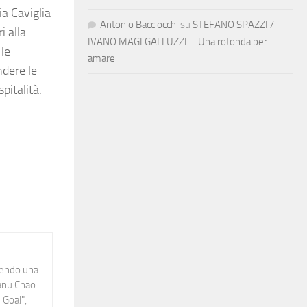
ia Caviglia
Antonio Bacciocchi
su
STEFANO SPAZZI /
i alla
IVANO MAGI GALLUZZI – Una rotonda per
 le
amare
ndere le
pitalità.
idendo una
Manu Chao
 Goal",