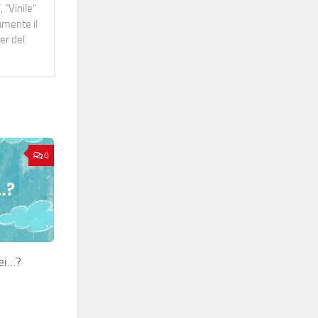
 "Vinile"
namente il
er del
0
ei…?