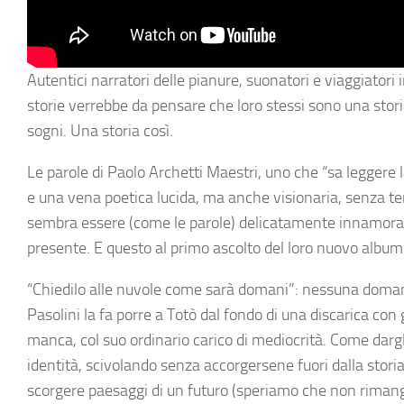
Autentici narratori delle pianure, suonatori e viaggiatori
storie verrebbe da pensare che loro stessi sono una stor
sogni. Una storia così.
Le parole di Paolo Archetti Maestri, uno che “sa leggere l
e una vena poetica lucida, ma anche visionaria, senza te
sembra essere (come le parole) delicatamente innamorata 
presente. E questo al primo ascolto del loro nuovo album 
“Chiedilo alle nuvole come sarà domani”: nessuna doman
Pasolini la fa porre a Totò dal fondo di una discarica con g
manca, col suo ordinario carico di mediocrità. Come darg
identità, scivolando senza accorgersene fuori dalla storia
scorgere paesaggi di un futuro (speriamo che non rimanga 