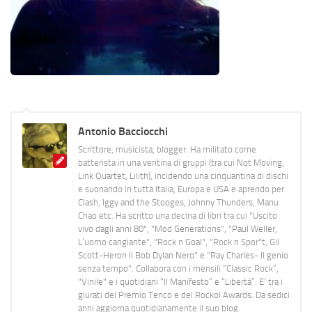
Antonio Bacciocchi
Scrittore, musicista, blogger. Ha militato come
batterista in una ventina di gruppi (tra cui Not Moving,
Link Quartet, Lilith), incidendo una cinquantina di dischi
e suonando in tutta Italia, Europa e USA e aprendo per
Clash, Iggy and the Stooges, Johnny Thunders, Manu
Chao etc. Ha scritto una decina di libri tra cui "Uscito
vivo dagli anni 80", "Mod Generations", "Paul Weller,
L’uomo cangiante", "Rock n Goal", "Rock n Spor"t, Gil
Scott-Heron Il Bob Dylan Nero" e "Ray Charles- Il genio
senza tempo". Collabora con i mensili “Classic Rock”,
"Vinile" e i quotidiani “Il Manifesto” e “Libertà”. E' tra i
giurati del Premio Tenco e del Rockol Awards. Da sedici
anni aggiorna quotidianamente il suo blog