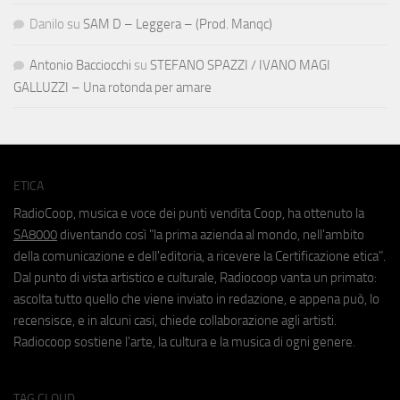
Danilo
su
SAM D – Leggera – (Prod. Manqc)
Antonio Bacciocchi
su
STEFANO SPAZZI / IVANO MAGI
GALLUZZI – Una rotonda per amare
ETICA
RadioCoop, musica e voce dei punti vendita Coop, ha ottenuto la
SA8000
diventando così "la prima azienda al mondo, nell'ambito
della comunicazione e dell'editoria, a ricevere la Certificazione etica".
Dal punto di vista artistico e culturale, Radiocoop vanta un primato:
ascolta tutto quello che viene inviato in redazione, e appena può, lo
recensisce, e in alcuni casi, chiede collaborazione agli artisti.
Radiocoop sostiene l'arte, la cultura e la musica di ogni genere.
TAG CLOUD