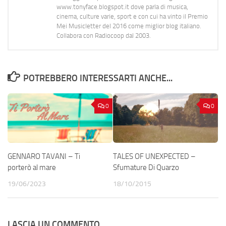
www.tonyface.blogspot.it dove parla di musica,
cinema, culture varie, sport e con cui ha vinto il Premio
Mei Musicletter del 2016 come miglior blog italiano.
Collabora con Radiocoop dal 2003.
POTREBBERO INTERESSARTI ANCHE...
0
0
GENNARO TAVANI – Ti
TALES OF UNEXPECTED –
porterò al mare
Sfumature Di Quarzo
19/06/2023
18/10/2015
LASCIA UN COMMENTO