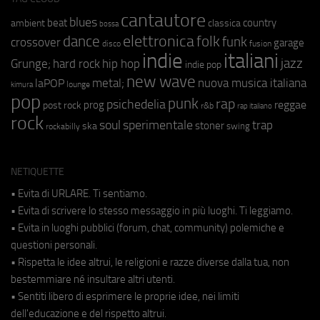
cantautore
blues
beat
country
ambient
classica
bossa
elettronica
dance
folk
funk
crossover
garage
fusion
disco
indie
italiani
jazz
hip hop
Grunge;
hard rock
indie pop
new wave
metal;
nuova musica italiana
laPOP
lounge
kimura
pop
punk
rap
psichedelia
reggae
prog
post rock
r&b
rap italiano
rock
soul
sperimentale
trap
stoner
ska
swing
rockabilly
NETIQUETTE
• Evita di URLARE. Ti sentiamo.
• Evita di scrivere lo stesso messaggio in più luoghi. Ti leggiamo.
• Evita in luoghi pubblici (forum, chat, community) polemiche e
questioni personali.
• Rispetta le idee altrui, le religioni e razze diverse dalla tua, non
bestemmiare né insultare altri utenti.
• Sentiti libero di esprimere le proprie idee, nei limiti
dell'educazione e del rispetto altrui.