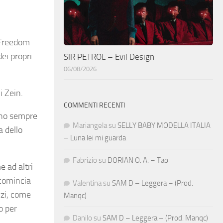
l Freedom
ei propri
SIR PETROL – Evil Design
06/08/2026
i Zein.
COMMENTI RECENTI
lino sempre
Mariangela
su
SELLY BABY MODELLA ITALIA
a dello
– Luna lei mi guarda
Fabrizio
su
DORIAN O. A. – Tao
e ad altri
 comincia
Valentina
su
SAM D – Leggera – (Prod.
nzi, come
Manqc)
o per
Danilo
su
SAM D – Leggera – (Prod. Manqc)
,