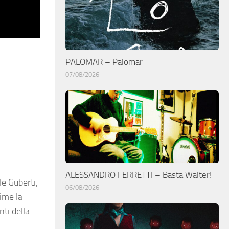
PALOMAR – Palomar
07/08/2026
ALESSANDRO FERRETTI – Basta Walter!
e Guberti,
06/08/2026
rime la
ti della