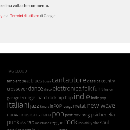
prossima volta che commento.
cy
e ai
Termini di utilizzo
di Google.
TAG CLOUD
cantautore
blues
beat
country
ambient
classica
bossa
elettronica
dance
folk
funk
crossover
fusion
disco
indie
hip hop
Grunge;
hard rock
garage
indie pop
italiani
new wave
jazz
metal;
laPOP
lounge
kimura
pop
psichedelia
nuova musica italiana
prog
post rock
rock
punk
rap
soul
reggae
ska
r&b
rockabilly
rap italiano