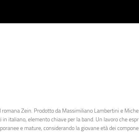
nd romana Zein. Prodotto da Massimiliano Lambertini e Michel
ti in italiano, elemento chiave per la band. Un lavoro che esp
emporanee e mature, considerando la giovane età dei componen