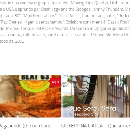
ista in una ventina di gruppi (tra cui Not Moving, Link Quartet, Lilith), inc
uropa e USA e aprendo per Clash, Iggy and the Stooges, Johnny Thunders, 
o dagli anni 80", "Mod Generations", "Paul Weller, L’uomo cangiante", "Rock n
Ray Charles- Il genio senza tempo". Collabora con i mensili “Classic Rock”,
urati del Premio Tenco e del Rockol Awards. Da sedici anni aggiorna quotidia
a, cinema, culture varie, sport e con cui ha vinto il Premio Mei Musiclett
ocoop dal 2003.
0
Vagabondo (che non sono
GIUSEPPINA CIARLA – Que sera, 