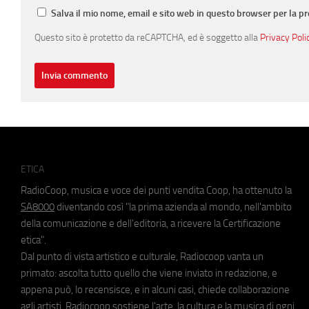
Salva il mio nome, email e sito web in questo browser per la 
Questo sito è protetto da reCAPTCHA, ed è soggetto alla
Privacy Poli
ETICA
RadioCoop, musica e voce dei punti vendita Coop, ha ottenuto la
SA8000
diventando così "la prima azienda al mondo, nell'ambito
della comunicazione e dell'editoria, a ricevere la Certificazione
etica".
Dal punto di vista artistico e culturale, Radiocoop vanta un
primato: ascolta tutto quello che viene inviato in redazione, e
appena può, lo recensisce, e in alcuni casi, chiede collaborazione
agli artisti. Radiocoop sostiene l'arte, la cultura e la musica di ogni