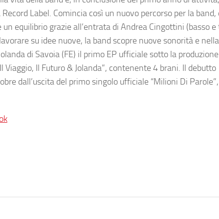
a Record Label
. Comincia così un nuovo percorso per la band,
n equilibrio grazie all’entrata di
Andrea Cingottini
(basso e 
lavorare su idee nuove, la band scopre nuove sonorità e nella
Jolanda di Savoia (FE) il primo EP ufficiale sotto la produzione
Il Viaggio, Il Futuro & Jolanda”
, contenente 4 brani. Il debutto
re dall’uscita del primo singolo ufficiale
“Milioni Di Parole”
ok