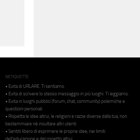
NETIQUETTE
• Evita di URLARE. Ti sentiamo.
• Evita di scrivere lo stesso messaggio in più luoghi. Ti leggiamo.
• Evita in luoghi pubblici (forum, chat, community) polemiche e
questioni personali.
• Rispetta le idee altrui, le religioni e razze diverse dalla tua, non
bestemmiare né insultare altri utenti.
• Sentiti libero di esprimere le proprie idee, nei limiti
dell'educazione e del rispetto altrui.