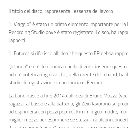
Il titolo del disco, rappresenta l’essenza del lavoro:
“Il Viaggio”
è stato un primo elemento importante per la ba
Recording Studio dove è stato registrato il disco, ha rapp
rapporti.
“Il Futuro”
si riferisce all’idea che questo EP debba rappre
“Jolanda”
è un’idea ironica quella di voler inserire questo 
ad un’ipotetica ragazza che, nella mente della band, ha il
studio di registrazione in provincia di Ferrara.
La band nasce a fine 2014 dall’idea di
Bruno Mazza
(voc
ragazzi, al basso e alla batteria, gli Zein lavorano su pr
ad esprimersi con pezzi pop-rock in in lingua madre, mai
miglior mezzo per esprimere sé stessi. Tra alcuni concert
fissare i primi “spunti” musicali, passano diversi mesi nel