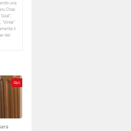
idendo una
Manu Chao
 Goal",
 "Vinile"
namente il
er del
0
sera