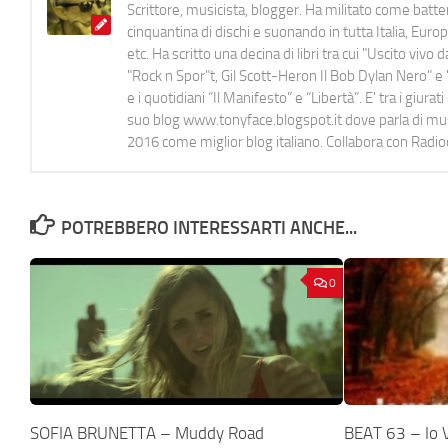
Scrittore, musicista, blogger. Ha militato come batter
cinquantina di dischi e suonando in tutta Italia, E
etc. Ha scritto una decina di libri tra cui "Uscito viv
"Rock n Spor"t, Gil Scott-Heron Il Bob Dylan Nero" e "
e i quotidiani “Il Manifesto” e “Libertà”. E' tra i gi
suo blog www.tonyface.blogspot.it dove parla di music
2016 come miglior blog italiano. Collabora con Radi
POTREBBERO INTERESSARTI ANCHE...
0
SOFIA BRUNETTA – Muddy Road
BEAT 63 – Io 