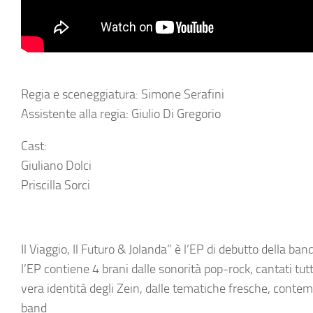
Regia e sceneggiatura: Simone Serafini
Assistente alla regia: Giulio Di Gregorio
Cast:
Giuliano Dolci
Priscilla Sorci
Il Viaggio, Il Futuro & Jolanda”
è l’EP di debutto della ba
l’EP contiene 4 brani dalle sonorità pop-rock, cantati tut
vera identità degli Zein, dalle tematiche fresche, cont
band