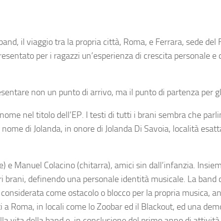
nd, il viaggio tra la propria città, Roma, e Ferrara, sede de
resentato per i ragazzi un’esperienza di crescita personale e d
sentare non un punto di arrivo, ma il punto di partenza per gl
nome nel titolo dell’EP. I testi di tutti i brani sembra che par
 nome di Jolanda, in onore di Jolanda Di Savoia, località esatt
e) e
Manuel Colacino
(chitarra), amici sin dall’infanzia. Insiem
opri brani, definendo una personale identità musicale. La band
 considerata come ostacolo o blocco per la propria musica, a
i a Roma, in locali come lo Zoobar ed il Blackout, ed una dem
la vita della band e, in conclusione del primo anno di attività