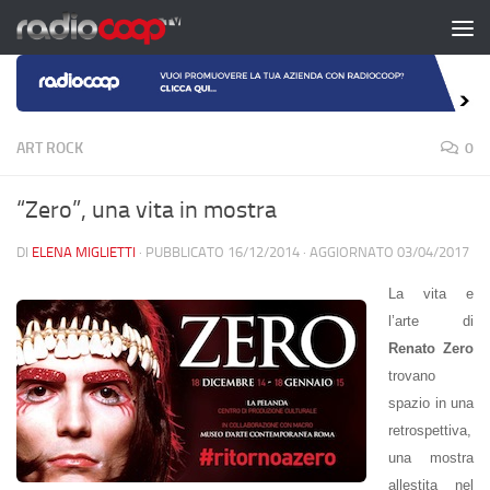
Salta al contenuto
ART ROCK
0
“Zero”, una vita in mostra
DI
ELENA MIGLIETTI
· PUBBLICATO
16/12/2014
· AGGIORNATO
03/04/2017
La vita e
l’arte di
Renato Zero
trovano
spazio in una
retrospettiva,
una mostra
allestita nel