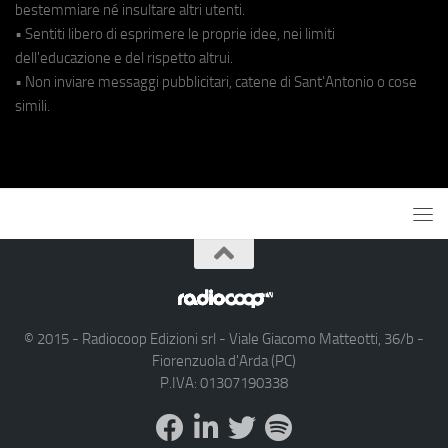
bestemmiare né insultare altri utenti.
• Sentiti libero di esprimere le proprie idee, nei limiti
dell'educazione e del rispetto altrui.
• Non inviare messaggi pubblicitari, catene di Sant'Antonio o cose
simili.
© 2015 - Radiocoop Edizioni srl - Viale Giacomo Matteotti, 36/b -
Fiorenzuola d'Arda (PC)
P.IVA: 01307190338