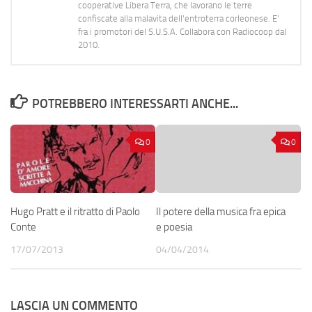
cooperative Libera Terra, che lavorano le terre
confiscate alla malavita dell'entroterra corleonese. E'
fra i promotori del S.U.S.A. Collabora con Radiocoop dal
2010.
POTREBBERO INTERESSARTI ANCHE...
0
0
Hugo Pratt e il ritratto di Paolo
Il potere della musica fra epica
Conte
e poesia
17/07/2013
04/04/2014
LASCIA UN COMMENTO