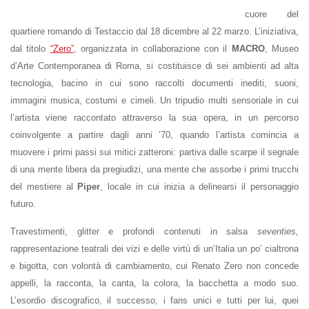
cuore del
quartiere romando di Testaccio dal 18 dicembre al 22 marzo. L’iniziativa,
dal titolo
“Zero”
, organizzata in collaborazione con il
MACRO
, Museo
d’Arte Contemporanea di Roma, si costituisce di sei ambienti ad alta
tecnologia, bacino in cui sono raccolti documenti inediti, suoni,
immagini musica, costumi e cimeli. Un tripudio multi sensoriale in cui
l’artista viene raccontato attraverso la sua opera, in un percorso
coinvolgente a partire dagli anni ’70, quando l’artista comincia a
muovere i primi passi sui mitici zatteroni: partiva dalle scarpe il segnale
di una mente libera da pregiudizi, una mente che assorbe i primi trucchi
del mestiere al
Piper
, locale in cui inizia a delinearsi il personaggio
futuro.
Travestimenti, glitter e profondi contenuti in salsa
seventies,
rappresentazione teatrali dei vizi e delle virtù di un’Italia un po’ cialtrona
e bigotta, con volontà di cambiamento, cui Renato Zero non concede
appelli, la racconta, la canta, la colora, la bacchetta a modo suo.
L’esordio discografico, il successo, i fans unici e tutti per lui, quei