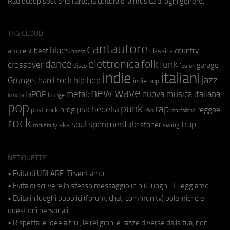
Radiocoop sostiene l'arte, la cultura e la musica di ogni genere.
TAG CLOUD
cantautore
blues
beat
country
ambient
classica
bossa
elettronica
dance
folk
funk
crossover
garage
fusion
disco
indie
italiani
jazz
hip hop
Grunge;
hard rock
indie pop
new wave
metal;
nuova musica italiana
laPOP
lounge
kimura
pop
punk
rap
psichedelia
reggae
prog
post rock
r&b
rap italiano
rock
soul
sperimentale
trap
stoner
ska
swing
rockabilly
NETIQUETTE
• Evita di URLARE. Ti sentiamo.
• Evita di scrivere lo stesso messaggio in più luoghi. Ti leggiamo.
• Evita in luoghi pubblici (forum, chat, community) polemiche e
questioni personali.
• Rispetta le idee altrui, le religioni e razze diverse dalla tua, non