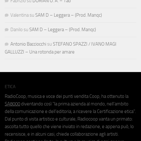
Fabrizio
su
DORIAN O. A. – Tao
Valentina
su
SAM D – Leggera – (Prod. Manqc)
Danilo
su
SAM D – Leggera – (Prod. Manqc)
Antonio Bacciocchi
su
STEFANO SPAZZI / IVANO MAGI
GALLUZZI – Una rotonda per amare
ETICA
RadioCoop, musica e voce dei punti vendita Coop, ha ottenuto la
SA8000
diventando così "la prima azienda al mondo, nell'ambito
della comunicazione e dell'editoria, a ricevere la Certificazione etica".
Dal punto di vista artistico e culturale, Radiocoop vanta un primato:
ascolta tutto quello che viene inviato in redazione, e appena può, lo
recensisce, e in alcuni casi, chiede collaborazione agli artisti.