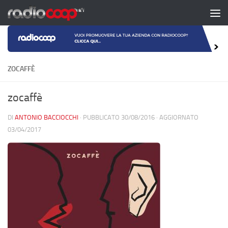
Salta al contenuto
ZOCAFFÈ
zocaffè
DI
ANTONIO BACCIOCCHI
· PUBBLICATO
30/08/2016
· AGGIORNATO
03/04/2017