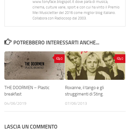
www.tonyface.blogspot.it dove parla di musica,
cinema, culture varie, sport e con cui ha vinto il Premio
Mei Musicletter del 2016 come miglior blog italiano.
Collabora con Radiocoop dal 2003.
POTREBBERO INTERESSARTI ANCHE...
0
0
THE DOORMEN – Plastic
Roxanne, il tango e gli
breakfast
struggimenti di Sting.
04/06/2019
07/06/2013
LASCIA UN COMMENTO