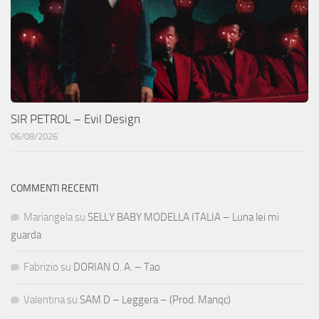
SIR PETROL – Evil Design
06/08/2026
COMMENTI RECENTI
Mariangela
su
SELLY BABY MODELLA ITALIA – Luna lei mi
guarda
Fabrizio
su
DORIAN O. A. – Tao
Valentina
su
SAM D – Leggera – (Prod. Manqc)