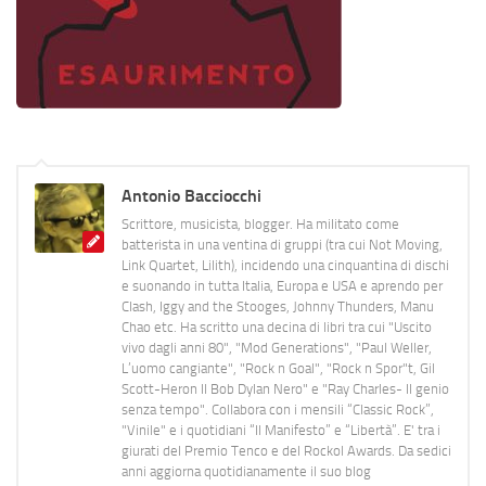
Antonio Bacciocchi
Scrittore, musicista, blogger. Ha militato come
batterista in una ventina di gruppi (tra cui Not Moving,
Link Quartet, Lilith), incidendo una cinquantina di dischi
e suonando in tutta Italia, Europa e USA e aprendo per
Clash, Iggy and the Stooges, Johnny Thunders, Manu
Chao etc. Ha scritto una decina di libri tra cui "Uscito
vivo dagli anni 80", "Mod Generations", "Paul Weller,
L’uomo cangiante", "Rock n Goal", "Rock n Spor"t, Gil
Scott-Heron Il Bob Dylan Nero" e "Ray Charles- Il genio
senza tempo". Collabora con i mensili “Classic Rock”,
"Vinile" e i quotidiani “Il Manifesto” e “Libertà”. E' tra i
giurati del Premio Tenco e del Rockol Awards. Da sedici
anni aggiorna quotidianamente il suo blog