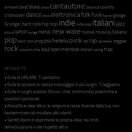
cantautore
blues
beat
country
ambient
classica
bossa
elettronica
dance
folk
funk
crossover
garage
fusion
disco
indie
italiani
jazz
hip hop
Grunge;
hard rock
indie pop
new wave
metal;
nuova musica italiana
laPOP
lounge
kimura
pop
punk
rap
psichedelia
reggae
prog
post rock
r&b
rap italiano
rock
soul
sperimentale
trap
stoner
ska
swing
rockabilly
NETIQUETTE
• Evita di URLARE. Ti sentiamo.
• Evita di scrivere lo stesso messaggio in più luoghi. Ti leggiamo.
• Evita in luoghi pubblici (forum, chat, community) polemiche e
questioni personali.
• Rispetta le idee altrui, le religioni e razze diverse dalla tua, non
bestemmiare né insultare altri utenti.
• Sentiti libero di esprimere le proprie idee, nei limiti
dell'educazione e del rispetto altrui.