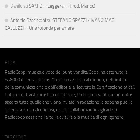
Danilo
su
SAM D – Leggera – (Prod. Manqc)
Antonio Bacciocchi
su
STEFANO SPAZZI / IVANO MAGI
GALLUZZI – Una rotonda per amare
ETICA
RadioCoop, musica e voce dei punti vendita Coop, ha ottenuto la
SA8000
diventando così "la prima azienda al mondo, nell'ambito
della comunicazione e dell'editoria, a ricevere la Certificazione etica".
Dal punto di vista artistico e culturale, Radiocoop vanta un primato:
ascolta tutto quello che viene inviato in redazione, e appena può, lo
recensisce, e in alcuni casi, chiede collaborazione agli artisti.
Radiocoop sostiene l'arte, la cultura e la musica di ogni genere.
TAG CLOUD