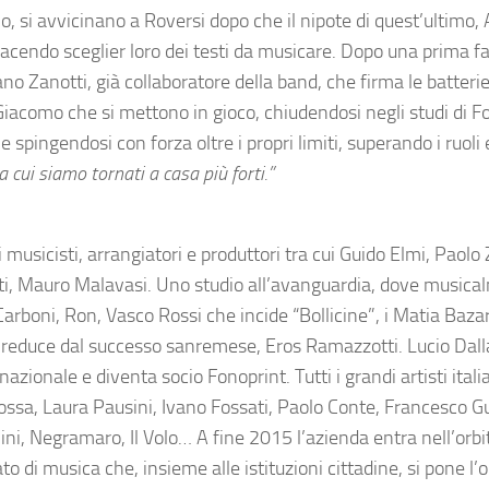
o, si avvicinano a Roversi dopo che il nipote di quest’ultimo,
, facendo sceglier loro dei testi da musicare. Dopo una prima fa
ano Zanotti, già collaboratore della band, che firma le batterie
Giacomo che si mettono in gioco, chiudendosi negli studi di F
spingendosi con forza oltre i propri limiti, superando i ruoli e
 cui siamo tornati a casa più forti.”
 musicisti, arrangiatori e produttori tra cui Guido Elmi, Paolo
otti, Mauro Malavasi. Uno studio all’avanguardia, dove music
arboni, Ron, Vasco Rossi che incide “Bollicine”, i Matia Bazar
 reduce dal successo sanremese, Eros Ramazzotti. Lucio Dall
azionale e diventa socio Fonoprint. Tutti i grandi artisti itali
ssa, Laura Pausini, Ivano Fossati, Paolo Conte, Francesco Gu
, Negramaro, Il Volo… A fine 2015 l’azienda entra nell’orbi
 di musica che, insieme alle istituzioni cittadine, si pone l’o