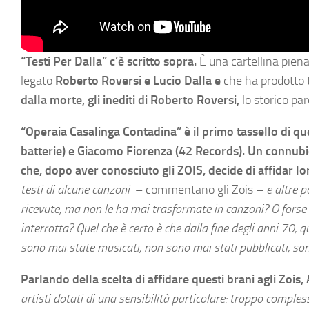
“Testi Per Dalla” c’è scritto sopra.
È una cartellina pien
legato
Roberto Roversi e Lucio Dalla e
che ha prodotto tr
dalla morte, gli inediti
di Roberto Roversi,
lo storico par
“
Operaia Casalinga Contadina
”
è il primo tassello di qu
batterie) e Giacomo Fiorenza (42 Records).
Un connubio
che, dopo aver conosciuto gli ZOIS, decide di affidar lo
testi di alcune canzoni
– commentano gli Zois –
e altre 
ricevute, ma non le ha mai trasformate in canzoni? O forse 
interrotta? Quel che è certo è che dalla fine degli anni 70, q
sono mai state musicati, non sono mai stati pubblicati, son
Parlando della scelta di affidare questi brani agli Zois
artisti dotati di una sensibilità particolare:
troppo complesse