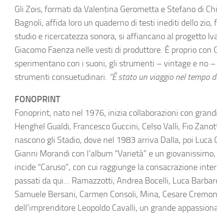
Gli Zois, formati da Valentina Gerometta e Stefano di Chi
Bagnoli, affida loro un quaderno di testi inediti dello zio
studio e ricercatezza sonora, si affiancano al progetto Iv
Giacomo Faenza nelle vesti di produttore. È proprio con 
sperimentano con i suoni, gli strumenti – vintage e no – e 
strumenti consuetudinari.
“È stato un viaggio nel tempo da
FONOPRINT
Fonoprint, nato nel 1976, inizia collaborazioni con grandi
Henghel Gualdi, Francesco Guccini, Celso Valli, Fio Zan
nascono gli Stadio, dove nel 1983 arriva Dalla, poi Luca C
Gianni Morandi con l’album “Varietà” e un giovanissimo,
incide “Caruso”, con cui raggiunge la consacrazione intern
passati da qui… Ramazzotti, Andrea Bocelli, Luca Barbaro
Samuele Bersani, Carmen Consoli, Mina, Cesare Cremonini
dell’imprenditore Leopoldo Cavalli, un grande appassionato