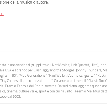
sione della musica d’autore.
ok
ista in una ventina di gruppi (tra cui Not Moving, Link Quartet, Lilith), inc
uropa e USA e aprendo per Clash, Iggy and the Stooges, Johnny Thunders, 
o dagli anni 80", "Mod Generations", "Paul Weller, L’uomo cangiante", "Rock n
Ray Charles- Il genio senza tempo". Collabora con i mensili “Classic Rock”,
urati del Premio Tenco e del Rockol Awards. Da sedici anni aggiorna quotidia
a, cinema, culture varie, sport e con cui ha vinto il Premio Mei Musiclett
ocoop dal 2003.