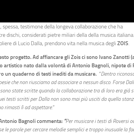
a, spessa, testimone della longeva collaborazione che ha
e dischi, considerati pietre miliari della della musica italiana
oliere di Lucio Dalla, prendono vita nella musica degli
ZOIS
.
esto progetto. Ad affiancare gli Zois ci sono Ivano Zanotti (
 artistico nato dalla volontà di Antonio Bagnoli, nipote di 
ro un quaderno di testi inediti da musicare.
“
Dentro riconos
poesie che non riusciamo ad associare a nessun disco. Forse Dall
sono state scritte quando la collaborazione tra di loro era già 
uei testi scritti per Dalla non sono mai più usciti da quella stan
o rimasti lì ad aspettare.
”
, Antonio
Bagnoli
commenta:
“
Per musicare i testi di Roversi 
 le parole per cercare melodie semplici e troppo inusuale la fo