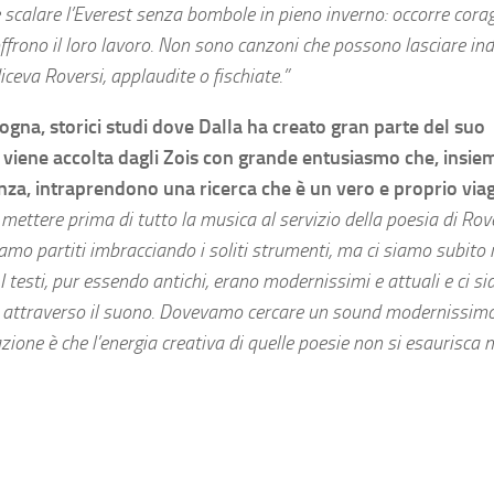
e scalare l’Everest senza bombole in pieno inverno: occorre corag
offrono il loro lavoro. Non sono canzoni che possono lasciare indi
iceva Roversi, applaudite o fischiate.”
logna, storici studi dove Dalla ha creato gran parte del suo
li viene accolta dagli Zois con grande entusiasmo che, insie
nza, intraprendono una ricerca che è un vero e proprio via
mettere prima di tutto la musica al servizio della poesia di Rov
mo partiti imbracciando i soliti strumenti, ma ci siamo subito 
I testi, pur essendo antichi, erano modernissimi e attuali e ci s
te attraverso il suono. Dovevamo cercare un sound modernissimo
ione è che l’energia creativa di quelle poesie non si esaurisca m