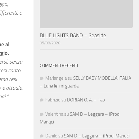
gio,
fferenti, e
BLUE LIGHTS BAND – Seaside
05/08/2026
me al
ggio.
ersi, senza
COMMENTI RECENTI
resi conto
Mariangela
su
SELLY BABY MODELLA ITALIA
iamo resi
– Luna lei mi guarda
 e attuale,
ai.”
Fabrizio
su
DORIAN O. A. – Tao
Valentina
su
SAM D – Leggera – (Prod.
Manqc)
Danilo
su
SAM D – Leggera – (Prod. Manqc)