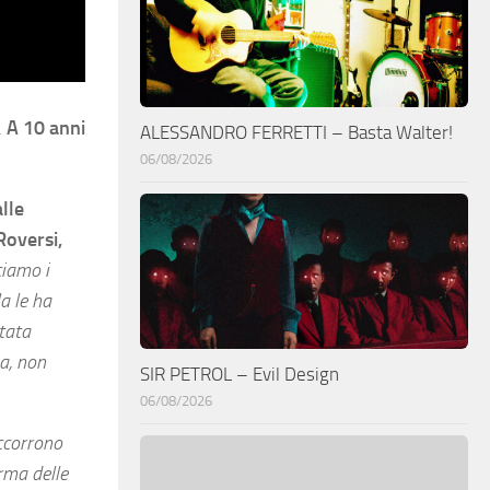
.
A 10 anni
ALESSANDRO FERRETTI – Basta Walter!
06/08/2026
alle
Roversi,
ciamo i
a le ha
stata
za, non
SIR PETROL – Evil Design
06/08/2026
occorrono
rma delle