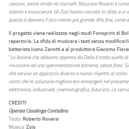
canzoni, senza strofe né ritornelli. Musicare Roversi è com
talento e incoscienza. Gli Zois hanno raccolto la sfida, e vi 
questo è davvero il loro merito più grande. Alla fine, come d
Il progetto viene realizzato negli studi Fonoprint di Bo
repertorio. La sfida di musicare i testi senza modificar
batterista Ivano Zanotti e al produttore Giacomo Fiore
“
La lezione che abbiamo appreso da Dalla è stata quella di 
rinunciare ad una sperimentazione estrema, senza freni. Sia
che serviva un approccio diverso e nuovo rispetto al solito. 
conto che la soluzione migliore era immergerli nel presen
elettronico, industriale, cinematografico, futurista.
La sensaz
CREDITI
Operaia Casalinga Contadina
Testo:
Roberto Roversi
Musica:
Zois