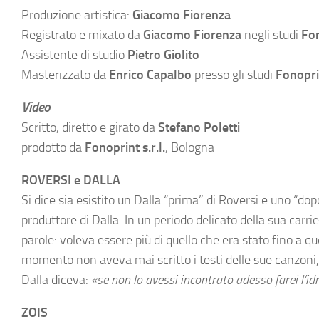
Produzione artistica:
Giacomo Fiorenza
Registrato e mixato da
Giacomo Fiorenza
negli studi
Fon
Assistente di studio
Pietro Giolito
Masterizzato da
Enrico Capalbo
presso gli studi
Fonopri
Video
Scritto, diretto e girato da
Stefano Poletti
prodotto da
Fonoprint s.r.l.
, Bologna
ROVERSI e DALLA
Si dice sia esistito un Dalla “prima” di Roversi e uno “d
produttore di Dalla. In un periodo delicato della sua carr
parole: voleva essere più di quello che era stato fino a q
momento non aveva mai scritto i testi delle sue canzoni, 
Dalla diceva:
«se non lo avessi incontrato adesso farei l’id
ZOIS