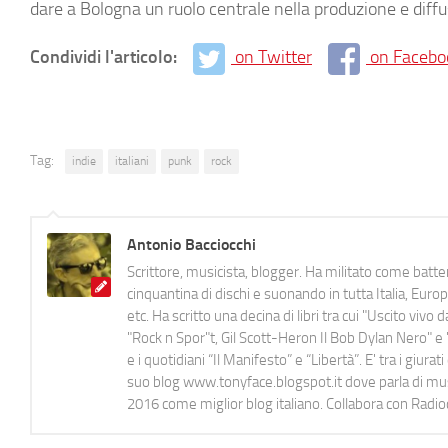
dare a Bologna un ruolo centrale nella produzione e diffu
Condividi l'articolo:
on Twitter
on Facebo
Tag:
indie
italiani
punk
rock
Antonio Bacciocchi
Scrittore, musicista, blogger. Ha militato come batter
cinquantina di dischi e suonando in tutta Italia, E
etc. Ha scritto una decina di libri tra cui "Uscito viv
"Rock n Spor"t, Gil Scott-Heron Il Bob Dylan Nero" e "
e i quotidiani “Il Manifesto” e “Libertà”. E' tra i gi
suo blog www.tonyface.blogspot.it dove parla di music
2016 come miglior blog italiano. Collabora con Radi