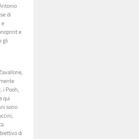
 Antonio
se di
 e
onoprint e
 gli
 Zavallone,
almente
, i Pooh,
a qui
ani sono
ccini,
ta
biettivo di