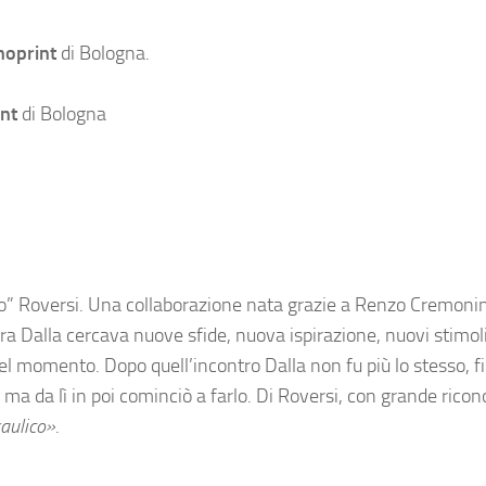
oprint
di Bologna.
nt
di Bologna
opo” Roversi. Una collaborazione nata grazie a Renzo Cremonini
iera Dalla cercava nuove sfide, nuova ispirazione, nuovi stimol
uel momento. Dopo quell’incontro Dalla non fu più lo stesso, f
ma da lì in poi cominciò a farlo. Di Roversi, con grande rico
raulico»
.