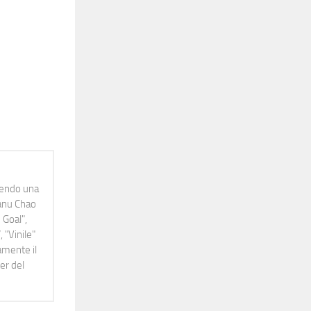
idendo una
Manu Chao
 Goal",
 "Vinile"
namente il
er del