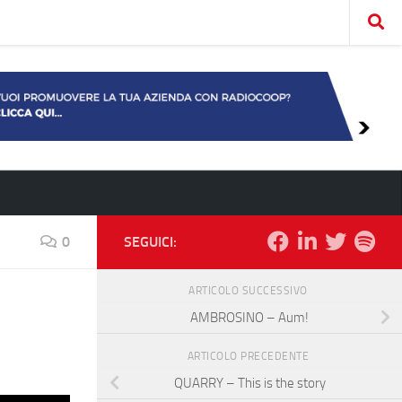
0
SEGUICI:
ARTICOLO SUCCESSIVO
AMBROSINO – Aum!
ARTICOLO PRECEDENTE
QUARRY – This is the story