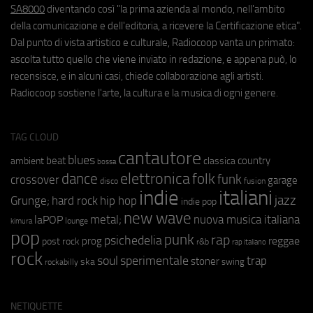
SA8000
diventando così "la prima azienda al mondo, nell'ambito
della comunicazione e dell'editoria, a ricevere la Certificazione etica".
Dal punto di vista artistico e culturale, Radiocoop vanta un primato:
ascolta tutto quello che viene inviato in redazione, e appena può, lo
recensisce, e in alcuni casi, chiede collaborazione agli artisti.
Radiocoop sostiene l'arte, la cultura e la musica di ogni genere.
TAG CLOUD
cantautore
blues
beat
country
ambient
classica
bossa
elettronica
dance
folk
funk
crossover
garage
fusion
disco
indie
italiani
jazz
hip hop
Grunge;
hard rock
indie pop
new wave
metal;
nuova musica italiana
laPOP
lounge
kimura
pop
punk
rap
psichedelia
reggae
prog
post rock
r&b
rap italiano
rock
soul
sperimentale
trap
stoner
ska
swing
rockabilly
NETIQUETTE