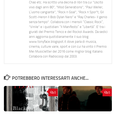
Chao etc. Ha scritto una decina di libri tra cui "Uscito
vivo dagli anni 80", "Mod Generations", "Paul Weller,
L’uomo cangiante", "Rock n Goal", "Rock n Spor"t, Gil
Scott-Heron Il Bob Dylan Nero" e "Ray Charles- Il genio
senza tempo". Collabora con i mensili “Classic Rock”,
"Vinile" e i quotidiani “Il Manifesto” e “Libertà”. E' tra i
giurati del Premio Tenco e del Rockol Awards. Da sedici
anni aggiorna quotidianamente il suo blog
www.tonyface.blogspot.it dove parla di musica,
cinema, culture varie, sport e con cui ha vinto il Premio
Mei Musicletter del 2016 come miglior blog italiano.
Collabora con Radiocoop dal 2003.
POTREBBERO INTERESSARTI ANCHE...
0
0