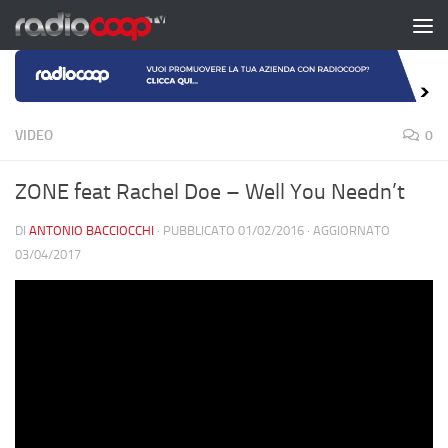
Salta al contenuto
VIDEO
0
ZONE feat Rachel Doe – Well You Needn’t
DI
ANTONIO BACCIOCCHI
· PUBBLICATO
01/02/2016
· AGGIORNATO
03/04/2017