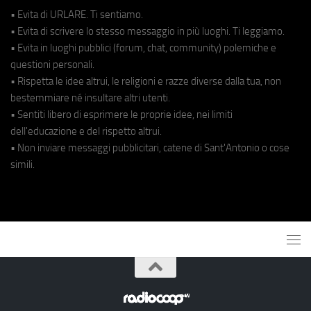
• Evita di URLARE. Ti sentiamo.
• Evita di scrivere lo stesso messaggio in più luoghi. Ti leggiamo.
• Evita in luoghi pubblici (forum, chat, community) polemiche e
questioni personali.
• Rispetta le idee altrui, le religioni e razze diverse dalla tua, non
bestemmiare né insultare altri utenti.
• Sentiti libero di esprimere le proprie idee, nei limiti
dell'educazione e del rispetto altrui.
• Non inviare messaggi pubblicitari, catene di Sant'Antonio o cose
simili.