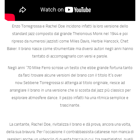
Enzo Torregrossa e Rachel Doe incidono infatti la loro versione dello
standard jazz composto dal grande Thelonious Monk nel 1944 e poi
ripreso da numerosi jazzisti come Miles Davis, Herbie Hancock, Chet
Baker. Il brano nasce come strumentale ma diversi autori negli anni hanno
tentato di accompagnarlo con versi e parole.
Negli anni ’70 Mike Ferro scrisse un testo che ebbe grande fortuna tanto
da farci trovare alcune versioni del brano con il titolo
It’s over
now
.Sebbene Torregrossa si attenga al titolo originale, riesce ad
arrangiare il brano in una versione che si scosta dal jazz più classico per
esplorare atmosfere dance
. Il pezzo infatti ha una ritmica semplice e
trascinante.
La cantante, Rachel Doe
, rivitalizza il brano e dà prova, ancora una volta,
della sua bravura. Per l’occasione il contrabbassista catanese non manca di
regalarci anche un videoclip di questa traccia in cui, tra prestigiatori, pugili