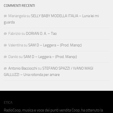
COMMENTI RECENTI
Mariangela
su
SELLY BABY MODELLA ITALIA – Luna lei mi
guarda
Fabrizio
su
DORIAN O. A. – Tao
Valentina
su
SAM D – Leggera – (Prod. Manqc)
Danilo
su
SAM D – Leggera – (Prod. Manqc)
Antonio Bacciocchi
su
STEFANO SPAZZI / IVANO MAGI
GALLUZZI – Una rotonda per amare
ETICA
RadioCoop, musica e voce dei punti vendita Coop, ha ottenuto la