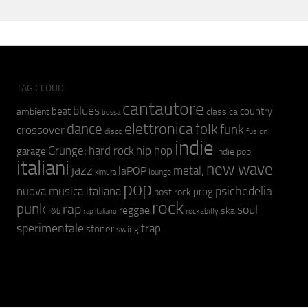
TAG CLOUD
cantautore
blues
beat
country
ambient
classica
bossa
elettronica
dance
folk
funk
crossover
fusion
disco
indie
hip hop
Grunge;
hard rock
garage
indie pop
italiani
new wave
jazz
metal;
laPOP
lounge
kimura
pop
psichedelia
nuova musica italiana
prog
post rock
rock
punk
rap
soul
reggae
ska
r&b
rockabilly
rap italiano
sperimentale
trap
stoner
swing