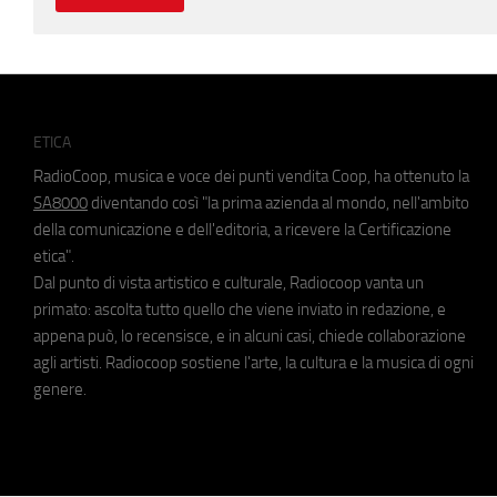
ETICA
RadioCoop, musica e voce dei punti vendita Coop, ha ottenuto la
SA8000
diventando così "la prima azienda al mondo, nell'ambito
della comunicazione e dell'editoria, a ricevere la Certificazione
etica".
Dal punto di vista artistico e culturale, Radiocoop vanta un
primato: ascolta tutto quello che viene inviato in redazione, e
appena può, lo recensisce, e in alcuni casi, chiede collaborazione
agli artisti. Radiocoop sostiene l'arte, la cultura e la musica di ogni
genere.