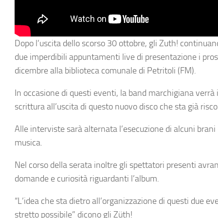
Dopo l’uscita dello scorso 30 ottobre, gli Zuth! continuan
due imperdibili appuntamenti live di presentazione i pros
dicembre alla biblioteca comunale di Petritoli (FM).
In occasione di questi eventi, la band marchigiana verrà i
scrittura all’uscita di questo nuovo disco che sta già risc
Alle interviste sarà alternata l’esecuzione di alcuni brani 
musica.
Nel corso della serata inoltre gli spettatori presenti avra
domande e curiosità riguardanti l’album.
“L’idea che sta dietro all’organizzazione di questi due e
stretto possibile” dicono gli Züth!