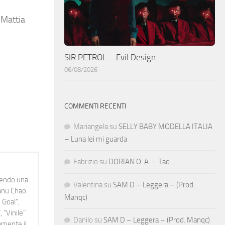
 Mattia
SIR PETROL – Evil Design
06/08/2026
COMMENTI RECENTI
Mariangela
su
SELLY BABY MODELLA ITALIA
– Luna lei mi guarda
Fabrizio
su
DORIAN O. A. – Tao
idendo una
Valentina
su
SAM D – Leggera – (Prod.
Manu Chao
Manqc)
 Goal",
 "Vinile"
Danilo
su
SAM D – Leggera – (Prod. Manqc)
namente il