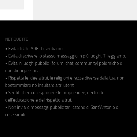
NETIQUETTE
• Evita di URLARE. Ti sentiamo.
• Evita di scrivere lo stesso messaggio in più luoghi. Ti leggiamo.
• Evita in luoghi pubblici (forum, chat, community) polemiche e
questioni personali.
• Rispetta le idee altrui, le religioni e razze diverse dalla tua, non
bestemmiare né insultare altri utenti.
• Sentiti libero di esprimere le proprie idee, nei limiti
dell'educazione e del rispetto altrui.
• Non inviare messaggi pubblicitari, catene di Sant'Antonio o
cose simili.