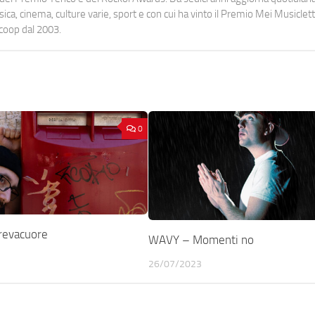
a, cinema, culture varie, sport e con cui ha vinto il Premio Mei Musiclett
ocoop dal 2003.
0
revacuore
WAVY – Momenti no
26/07/2023