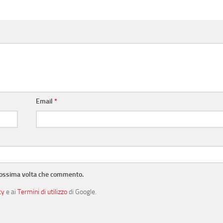
Email
*
prossima volta che commento.
cy
e ai
Termini di utilizzo
di Google.