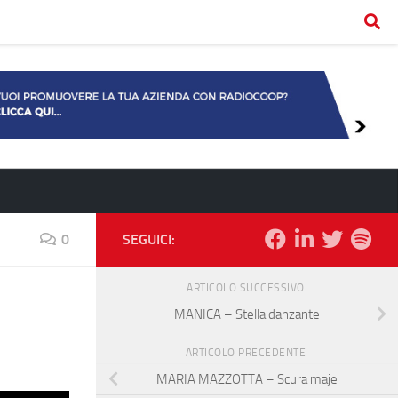
0
SEGUICI:
ARTICOLO SUCCESSIVO
MANICA – Stella danzante
ARTICOLO PRECEDENTE
MARIA MAZZOTTA – Scura maje