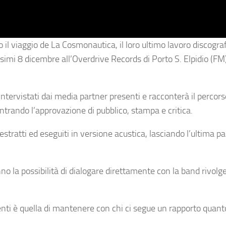
o il viaggio de La Cosmonautica, il loro ultimo lavoro discogra
simi 8 dicembre all’Overdrive Records di Porto S. Elpidio (FM)
ntervistati dai media partner presenti e racconterà il percors
ontrando l’approvazione di pubblico, stampa e critica.
estratti ed eseguiti in versione acustica, lasciando l’ultima pa
nno la possibilità di dialogare direttamente con la band rivolg
venti è quella di mantenere con chi ci segue un rapporto quant