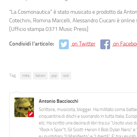
“La Cosmonautica” è stato musicato e prodotto da Antoni
Cotechini, Romina Marcelli, Alessandro Ciucani è online su 
[Ufficio stampa 0371 Music Press]
Condividi l'articolo:
on Twitter
on Facebo
Tag:
indie
italiani
pop
rock
Antonio Bacciocchi
Scrittore, musicista, blogger. Ha militato come batter
cinquantina di dischi e suonando in tutta Italia, E
etc. Ha scritto una decina di libri tra cui "Uscito viv
"Rock n Spor"t, Gil Scott-Heron Il Bob Dylan Nero" e "
e i quotidiani “Il Manifesto” e “Libertà”. E' tra i gi