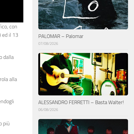
fico, con
 ed il 13
PALOMAR – Palomar
07/08/2026
o dalla
rola alla
endogli
ALESSANDRO FERRETTI – Basta Walter!
06/08/2026
o più