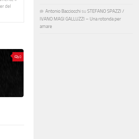
er del
Antonio Bacciocchi
su
STEFANO SPAZZI /
IVANO MAGI GALLUZZI – Una rotonda per
amare
0