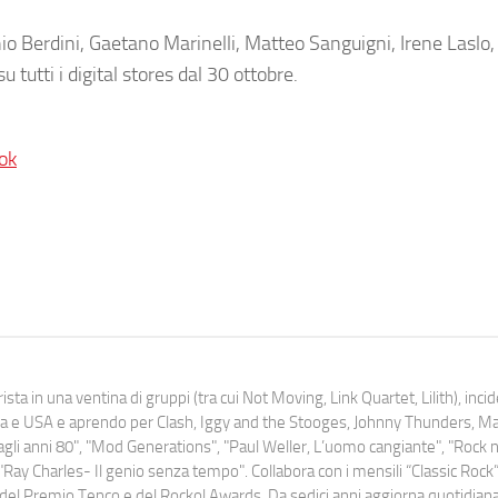
o Berdini, Gaetano Marinelli, Matteo Sanguigni, Irene Laslo,
tutti i digital stores dal 30 ottobre.
ok
ista in una ventina di gruppi (tra cui Not Moving, Link Quartet, Lilith), inc
uropa e USA e aprendo per Clash, Iggy and the Stooges, Johnny Thunders, 
o dagli anni 80", "Mod Generations", "Paul Weller, L’uomo cangiante", "Rock n
Ray Charles- Il genio senza tempo". Collabora con i mensili “Classic Rock”,
urati del Premio Tenco e del Rockol Awards. Da sedici anni aggiorna quotidia