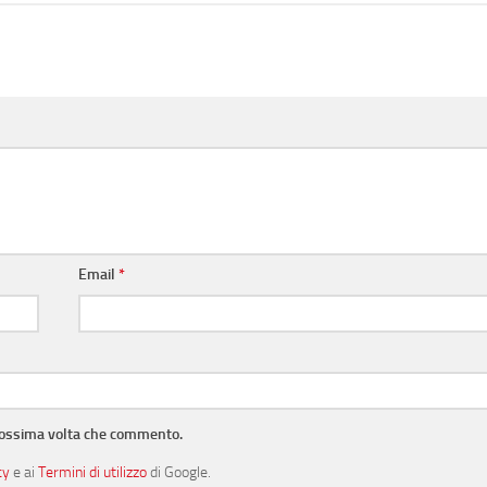
Email
*
prossima volta che commento.
cy
e ai
Termini di utilizzo
di Google.