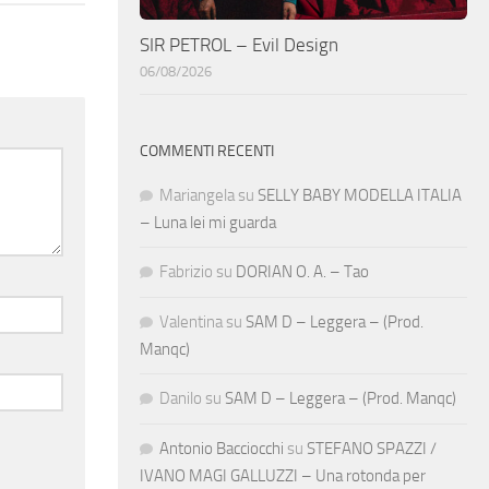
SIR PETROL – Evil Design
06/08/2026
COMMENTI RECENTI
Mariangela
su
SELLY BABY MODELLA ITALIA
– Luna lei mi guarda
Fabrizio
su
DORIAN O. A. – Tao
Valentina
su
SAM D – Leggera – (Prod.
Manqc)
Danilo
su
SAM D – Leggera – (Prod. Manqc)
Antonio Bacciocchi
su
STEFANO SPAZZI /
IVANO MAGI GALLUZZI – Una rotonda per