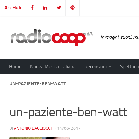
Art Hub
Salta al contenuto
Immagini, suoni, mus
Home
Nuova Musica Italiana
Recensioni
Spettacol
UN-PAZIENTE-BEN-WATT
un-paziente-ben-watt
DI
ANTONIO BACCIOCCHI
·
14/06/2017