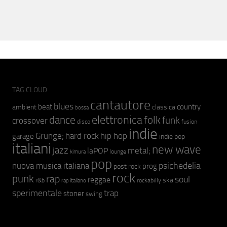
TAG CLOUD
cantautore
blues
beat
country
ambient
classica
bossa
elettronica
dance
folk
funk
crossover
fusion
disco
indie
hip hop
Grunge;
hard rock
garage
indie pop
italiani
new wave
jazz
metal;
laPOP
lounge
kimura
pop
psichedelia
nuova musica italiana
prog
post rock
rock
punk
rap
soul
reggae
ska
r&b
rockabilly
rap italiano
sperimentale
trap
stoner
swing