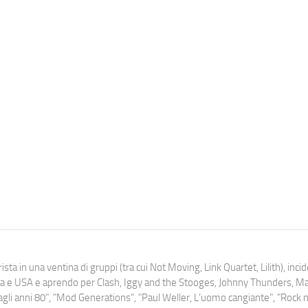
ista in una ventina di gruppi (tra cui Not Moving, Link Quartet, Lilith), inc
uropa e USA e aprendo per Clash, Iggy and the Stooges, Johnny Thunders, 
o dagli anni 80", "Mod Generations", "Paul Weller, L’uomo cangiante", "Rock n