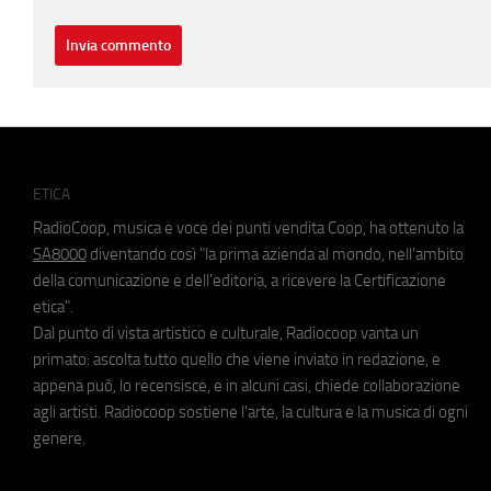
ETICA
RadioCoop, musica e voce dei punti vendita Coop, ha ottenuto la
SA8000
diventando così "la prima azienda al mondo, nell'ambito
della comunicazione e dell'editoria, a ricevere la Certificazione
etica".
Dal punto di vista artistico e culturale, Radiocoop vanta un
primato: ascolta tutto quello che viene inviato in redazione, e
appena può, lo recensisce, e in alcuni casi, chiede collaborazione
agli artisti. Radiocoop sostiene l'arte, la cultura e la musica di ogni
genere.