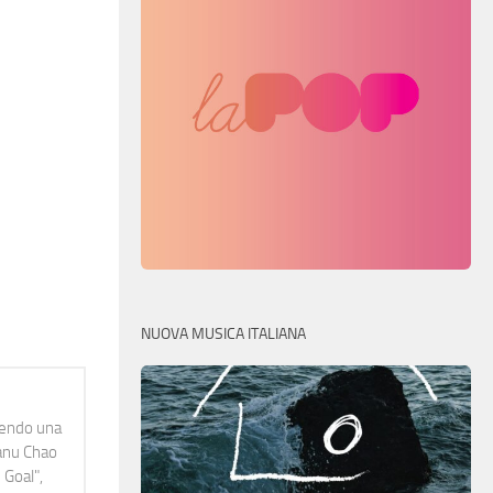
NUOVA MUSICA ITALIANA
idendo una
Manu Chao
 Goal",