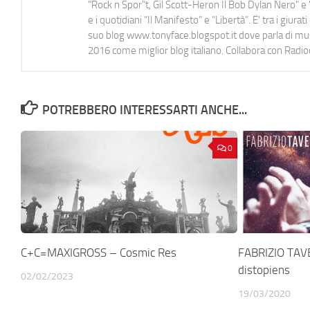
"Rock n Spor"t, Gil Scott-Heron Il Bob Dylan Nero" e "
e i quotidiani “Il Manifesto” e “Libertà”. E' tra i gi
suo blog www.tonyface.blogspot.it dove parla di music
2016 come miglior blog italiano. Collabora con Radi
POTREBBERO INTERESSARTI ANCHE...
0
C+C=MAXIGROSS – Cosmic Res
FABRIZIO TAV
distopiens
02/02/2023
19/03/2020