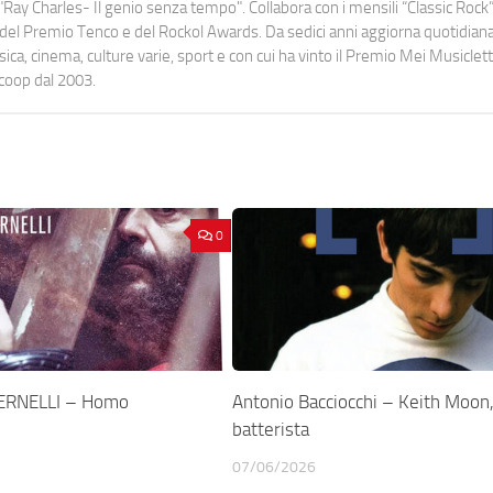
Ray Charles- Il genio senza tempo". Collabora con i mensili “Classic Rock”,
urati del Premio Tenco e del Rockol Awards. Da sedici anni aggiorna quotidia
a, cinema, culture varie, sport e con cui ha vinto il Premio Mei Musiclett
ocoop dal 2003.
0
ERNELLI – Homo
Antonio Bacciocchi – Keith Moon
batterista
07/06/2026