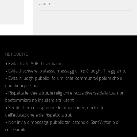
amare
NETIQUETTE
• Evita di URLARE. Ti sentiamo.
• Evita di scrivere lo stesso messaggio in più luoghi. Ti leggiamo.
• Evita in luoghi pubblici (forum, chat, community) polemiche e
questioni personali.
• Rispetta le idee altrui, le religioni e razze diverse dalla tua, non
bestemmiare né insultare altri utenti.
• Sentiti libero di esprimere le proprie idee, nei limiti
dell'educazione e del rispetto altrui.
• Non inviare messaggi pubblicitari, catene di Sant'Antonio o
cose simili.