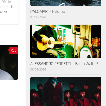
 "Vinile"
namente il
PALOMAR – Palomar
er del
07/08/2026
0
ALESSANDRO FERRETTI – Basta Walter!
06/08/2026
,