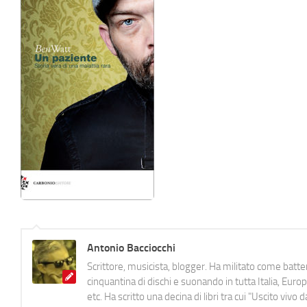
Antonio Bacciocchi
Scrittore, musicista, blogger. Ha militato come batter
cinquantina di dischi e suonando in tutta Italia, E
etc. Ha scritto una decina di libri tra cui "Uscito viv