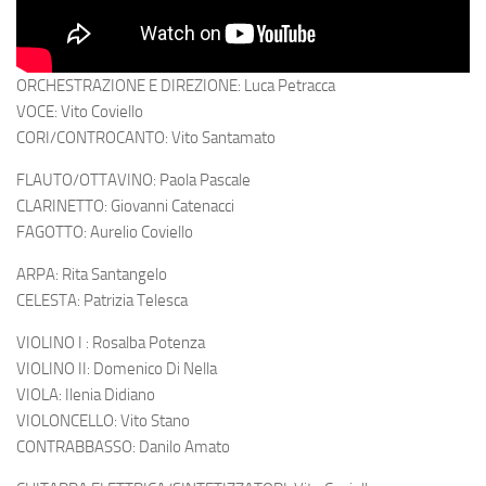
ORCHESTRAZIONE E DIREZIONE: Luca Petracca
VOCE: Vito Coviello
CORI/CONTROCANTO: Vito Santamato
FLAUTO/OTTAVINO: Paola Pascale
CLARINETTO: Giovanni Catenacci
FAGOTTO: Aurelio Coviello
ARPA: Rita Santangelo
CELESTA: Patrizia Telesca
VIOLINO I : Rosalba Potenza
VIOLINO II: Domenico Di Nella
VIOLA: Ilenia Didiano
VIOLONCELLO: Vito Stano
CONTRABBASSO: Danilo Amato