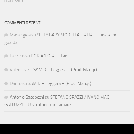
06/08/2026
COMMENTI RECENTI
Mariangela
su
SELLY BABY MODELLA ITALIA – Luna lei mi
guarda
Fabrizio
su
DORIAN O. A. – Tao
Valentina
su
SAM D – Leggera – (Prod. Manqc)
Danilo
su
SAM D – Leggera – (Prod. Manqc)
Antonio Bacciocchi
su
STEFANO SPAZZI / IVANO MAGI
GALLUZZI – Una rotonda per amare