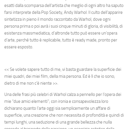
esatti dalla scomparsa dell’artista che meglio di ogni altro ha saputo
farsi interprete della Pop Society, Andy Warhol. Il culto dell’apparire
sintetizza in pieno il mondo raccontato da Warhol, dove ogni
persona prima o poi avrà i suoi cinque minuti di gloria, di visibilità, di
esistenza massmediatica; d’altronde tutto può essere un’opera
d’arte, perché tutto è replicabile, tutto è ready made, pronto per
essere esposto.
<< Se volete sapere tutto di me, vi basta guardare la superficie dei
miei quadri, dei miei film, della mia persona. Ed è lì che io sono;
dietro di me non c’è niente >>.
Una delle frasi più celebri di Warhol calza a pennello per l’opera dei
mie “due amici elementi”; con ironia e consapevolezza loro
dichiarano quanto l’arte oggi sia semplicemente un affare di
superficie, una creazione che non necessita di profondità e quindi di
tempi lunghi, una seduzione di una grande bellezza che nulla
concede al trasporto della passione, un esercizio estetico della