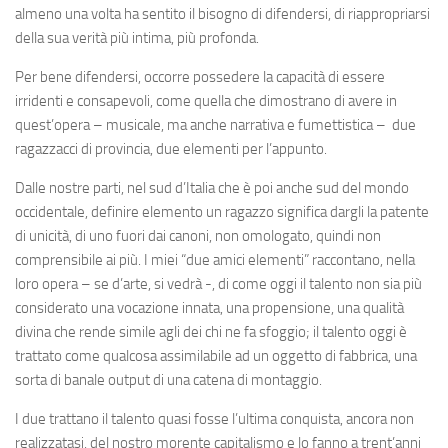
almeno una volta ha sentito il bisogno di difendersi, di riappropriarsi
della sua verità più intima, più profonda.
Per bene difendersi, occorre possedere la capacità di essere
irridenti e consapevoli, come quella che dimostrano di avere in
quest’opera – musicale, ma anche narrativa e fumettistica – due
ragazzacci di provincia, due elementi per l’appunto.
Dalle nostre parti, nel sud d’Italia che è poi anche sud del mondo
occidentale, definire elemento un ragazzo significa dargli la patente
di unicità, di uno fuori dai canoni, non omologato, quindi non
comprensibile ai più. I miei “due amici elementi” raccontano, nella
loro opera – se d’arte, si vedrà -, di come oggi il talento non sia più
considerato una vocazione innata, una propensione, una qualità
divina che rende simile agli dei chi ne fa sfoggio; il talento oggi è
trattato come qualcosa assimilabile ad un oggetto di fabbrica, una
sorta di banale output di una catena di montaggio.
I due trattano il talento quasi fosse l’ultima conquista, ancora non
realizzatasi, del nostro morente capitalismo e lo fanno a trent’anni