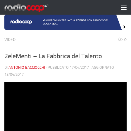
Salta al contenuto
VIDEO
0
2eleMenti – La Fabbrica del Talento
DI
ANTONIO BACCIOCCHI
· PUBBLICATO
17/04/2017
· AGGIORNATO
13/04/2017