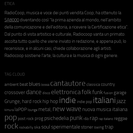
ETICA
RadioCoop, musica e voce dei punti vendita Coop, ha ottenuto la
SA8000
diventando così "la prima azienda al mondo, nell'ambito
della comunicazione e dell'editoria, a ricevere la Certificazione etica".
Dal punto di vista artistico e culturale, Radiocoop vanta un primato:
ascolta tutto quello che viene inviato in redazione, e appena può, lo
recensisce, e in alcuni casi, chiede collaborazione agli artisti.
Radiocoop sostiene l'arte, la cultura e la musica di ogni genere.
TAG CLOUD
cantautore
blues
beat
country
ambient
classica
bossa
elettronica
dance
folk
funk
crossover
garage
fusion
disco
indie
italiani
jazz
hip hop
Grunge;
hard rock
indie pop
new wave
metal;
nuova musica italiana
laPOP
lounge
kimura
pop
punk
rap
psichedelia
reggae
prog
post rock
r&b
rap italiano
rock
soul
sperimentale
trap
stoner
ska
swing
rockabilly