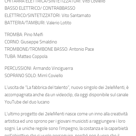
CHITARRA ELETTRICA/SINTETIZZATORI: Vito Coviello
BASSO ELETTRICO/ CONTRABBASSO
ELETTRICO/SINTETIZZATORI: Vito Santamato
BATTERIA/TAMBURI: Valerio Lotito
TROMBA: Pino Melfi
CORNO: Giuseppe Smaldino
TROMBONE/TROMBONE BASSO: Antonio Pace
TUBA: Matteo Coppola
PERCUSSIONI: Armando Vinciguerra
SOPRANO SOLO: Mimì Coviello
L’uscita de
“La fabbrica del talento”
, nuovo singolo dei
2eleMenti
, è
accompagnata anche da un videoclip, da oggi disponibile sul canale
YouTube
del
duo lucano
L’ultimo progetto dei
2eleMenti
nasce come un
inno alla creatività
artistica ed uno sprono per i giovani musicisti a raggiungere i loro
sogni.
Le uniche regole sono l’impegno, la costanza e la caparbietà
nell’obiettivo che si vuole perseguire, perché non è vero che il