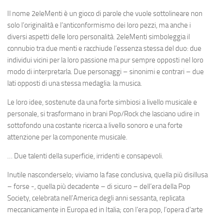
Il nome
2eleMenti
è un gioco di parole che vuole sottolineare non
solo l’originalità e l’anticonformismo dei loro pezzi, ma anche i
diversi aspetti delle loro personalità.
2eleMenti
simboleggia il
connubio tra due menti e racchiude l’essenza stessa del duo: due
individui vicini per la loro passione ma pur sempre opposti nel loro
modo di interpretarla. Due personaggi – sinonimi e contrari – due
lati opposti di una stessa medaglia: la musica.
Le loro idee, sostenute da una forte simbiosi a livello musicale e
personale, si trasformano in brani
Pop/Rock
che lasciano udire in
sottofondo una
costante ricerca a livello sonoro
e una forte
attenzione per la componente musicale.
… Due talenti della superficie, irridenti e consapevoli.
Inutile nasconderselo; viviamo la fase conclusiva, quella più disillusa
– forse -, quella più decadente – di sicuro – dell’era della Pop
Society, celebrata nell’America degli anni sessanta, replicata
meccanicamente in Europa ed in Italia; con l’era pop, l’opera d’arte