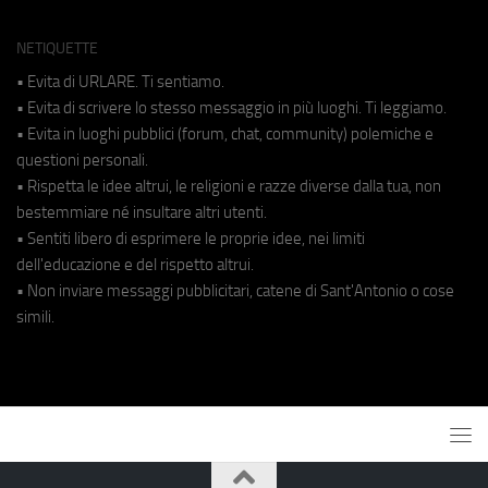
NETIQUETTE
• Evita di URLARE. Ti sentiamo.
• Evita di scrivere lo stesso messaggio in più luoghi. Ti leggiamo.
• Evita in luoghi pubblici (forum, chat, community) polemiche e
questioni personali.
• Rispetta le idee altrui, le religioni e razze diverse dalla tua, non
bestemmiare né insultare altri utenti.
• Sentiti libero di esprimere le proprie idee, nei limiti
dell'educazione e del rispetto altrui.
• Non inviare messaggi pubblicitari, catene di Sant'Antonio o cose
simili.