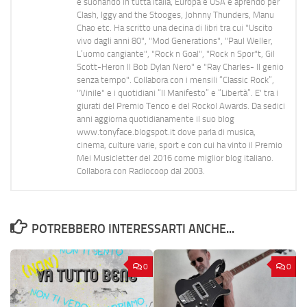
e suonando in tutta Italia, Europa e USA e aprendo per
Clash, Iggy and the Stooges, Johnny Thunders, Manu
Chao etc. Ha scritto una decina di libri tra cui "Uscito
vivo dagli anni 80", "Mod Generations", "Paul Weller,
L’uomo cangiante", "Rock n Goal", "Rock n Spor"t, Gil
Scott-Heron Il Bob Dylan Nero" e "Ray Charles- Il genio
senza tempo". Collabora con i mensili “Classic Rock”,
"Vinile" e i quotidiani “Il Manifesto” e “Libertà”. E' tra i
giurati del Premio Tenco e del Rockol Awards. Da sedici
anni aggiorna quotidianamente il suo blog
www.tonyface.blogspot.it dove parla di musica,
cinema, culture varie, sport e con cui ha vinto il Premio
Mei Musicletter del 2016 come miglior blog italiano.
Collabora con Radiocoop dal 2003.
POTREBBERO INTERESSARTI ANCHE...
0
0