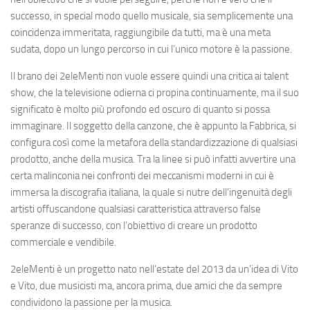
successo, in special modo quello musicale, sia semplicemente una
coincidenza immeritata, raggiungibile da tutti, ma è una meta
sudata, dopo un lungo percorso in cui l’unico motore è la passione.
Il brano dei
2eleMenti
non vuole essere quindi una critica ai talent
show, che la televisione odierna ci propina continuamente, ma il suo
significato è molto più profondo ed oscuro di quanto si possa
immaginare. Il soggetto della canzone, che è appunto la Fabbrica, si
configura così come
la metafora della standardizzazione di qualsiasi
prodotto
, anche della musica. Tra la linee si può infatti avvertire una
certa malinconia nei confronti dei meccanismi moderni in cui è
immersa la discografia italiana, la quale si nutre dell’ingenuità degli
artisti offuscandone qualsiasi caratteristica attraverso false
speranze di successo, con l’obiettivo di creare un prodotto
commerciale e vendibile.
2eleMenti
è un progetto nato nell’estate del 2013 da un’idea di
Vito
e
Vito
, due musicisti ma, ancora prima, due amici che da sempre
condividono la passione per la musica.