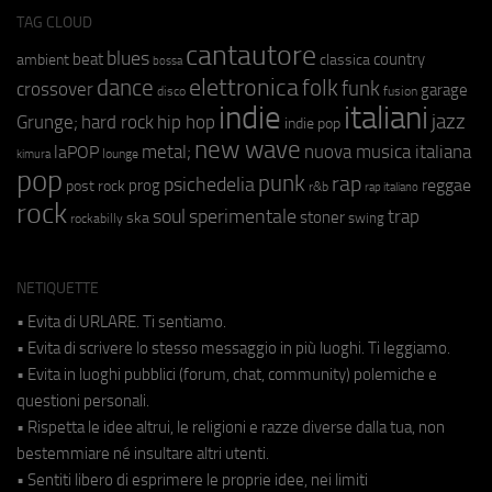
TAG CLOUD
cantautore
blues
beat
country
ambient
classica
bossa
elettronica
dance
folk
funk
crossover
garage
fusion
disco
indie
italiani
jazz
hip hop
Grunge;
hard rock
indie pop
new wave
metal;
nuova musica italiana
laPOP
lounge
kimura
pop
punk
rap
psichedelia
reggae
prog
post rock
r&b
rap italiano
rock
soul
sperimentale
trap
stoner
ska
swing
rockabilly
NETIQUETTE
• Evita di URLARE. Ti sentiamo.
• Evita di scrivere lo stesso messaggio in più luoghi. Ti leggiamo.
• Evita in luoghi pubblici (forum, chat, community) polemiche e
questioni personali.
• Rispetta le idee altrui, le religioni e razze diverse dalla tua, non
bestemmiare né insultare altri utenti.
• Sentiti libero di esprimere le proprie idee, nei limiti