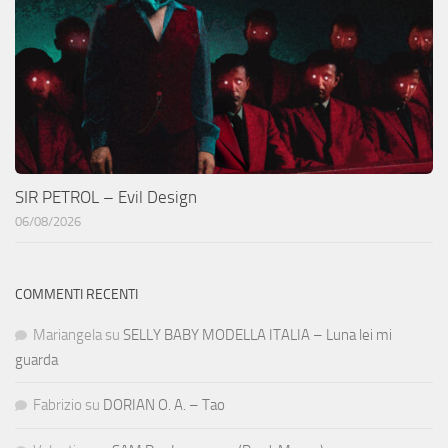
SIR PETROL – Evil Design
06/08/2026
COMMENTI RECENTI
Mariangela
su
SELLY BABY MODELLA ITALIA – Luna lei mi
guarda
Fabrizio
su
DORIAN O. A. – Tao