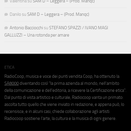
Valentina
su
SAM D – Leggera – (Prod. Manqc)
Danilo
su
SAM D – Leggera – (Prod. Manqc)
Antonio Bacciocchi
su
STEFANO SPAZZI / IVANO MAGI
GALLUZZI – Una rotonda per amare
ETICA
RadioCoop, musica e voce dei punti vendita Coop, ha ottenuto la
SA8000
diventando così "la prima azienda al mondo, nell'ambito
della comunicazione e dell'editoria, a ricevere la Certificazione etica".
Dal punto di vista artistico e culturale, Radiocoop vanta un primato:
ascolta tutto quello che viene inviato in redazione, e appena può, lo
recensisce, e in alcuni casi, chiede collaborazione agli artisti.
Radiocoop sostiene l'arte, la cultura e la musica di ogni genere.