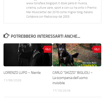
www.tonyface.blogspot.it dove parla di musica,
cinema, culture varie, sport e con cui ha vinto il Premio
Mei Musicletter del 2016 come miglior blog italiano.
Collabora con Radiocoop dal 2003.
POTREBBERO INTERESSARTI ANCHE...
0
0
LORENZO LUPO – Niente
CARLO “SKIZZO” BIGLIOLI –
La scomparsa dell’uomo
11/06/2026
invisibile
17/10/2018