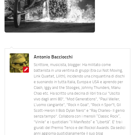
Antonio Bacciocchi
Scrittore, musicista, blogger. Ha militato come
batterista in una ventina di gruppi (tra cui Not Moving,
Link Quartet, Lilith), incidendo una cinquantina di dischi
e suonando in tutta Italia, Europa e USA e aprendo per
Clash, Iggy and the Stooges, Johnny Thunders, Manu
Chao etc. Ha scritto una decina di libri tra cui "Uscito
vivo dagli anni 80", "Mod Generations", "Paul Weller,
L’uomo cangiante", "Rock n Goal", "Rock n Spor"t, Gil
Scott-Heron Il Bob Dylan Nero" e "Ray Charles- Il genio
senza tempo". Collabora con i mensili “Classic Rock”,
"Vinile" e i quotidiani “Il Manifesto” e “Libertà”. E' tra i
giurati del Premio Tenco e del Rockol Awards. Da sedici
anni aggiorna quotidianamente il suo blog