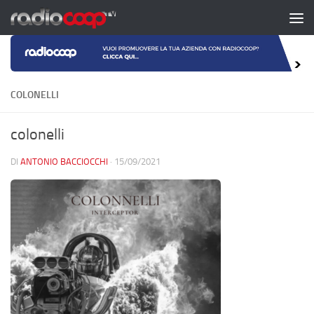
Salta al contenuto
COLONELLI
colonelli
DI
ANTONIO BACCIOCCHI
·
15/09/2021