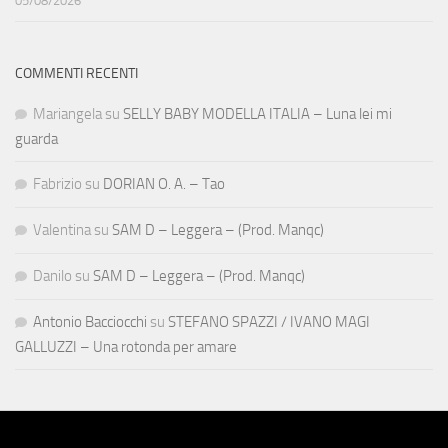
05/08/2026
COMMENTI RECENTI
Mariangela
su
SELLY BABY MODELLA ITALIA – Luna lei mi
guarda
Fabrizio
su
DORIAN O. A. – Tao
Valentina
su
SAM D – Leggera – (Prod. Manqc)
Danilo
su
SAM D – Leggera – (Prod. Manqc)
Antonio Bacciocchi
su
STEFANO SPAZZI / IVANO MAGI
GALLUZZI – Una rotonda per amare