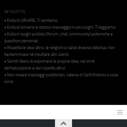
NETIQUETTE
• Evita di URLARE. Ti sentiamo.
• Evita di scrivere lo stesso messaggio in più luoghi. Ti leggiamo.
• Evita in luoghi pubblici (forum, chat, community) polemiche e
questioni personali.
• Rispetta le idee altrui, le religioni e razze diverse dalla tua, non
bestemmiare né insultare altri utenti.
• Sentiti libero di esprimere le proprie idee, nei limiti
dell'educazione e del rispetto altrui.
• Non inviare messaggi pubblicitari, catene di Sant'Antonio o cose
simili.