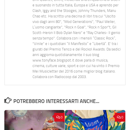
e suonando in tutta Italia, Europa e USA e aprendo per
Clash, Iggy and the Stooges, Johnny Thunders, Manu
Chao etc. Ha scritto una decina di libri tra cui "Uscito
vivo dagli anni 80", "Mod Generations", "Paul Weller,
L’uomo cangiante", "Rock n Goal", "Rock n Spor"t, Gil
Scott-Heron Il Bob Dylan Nero" e "Ray Charles- Il genio
senza tempo". Collabora con i mensili “Classic Rock”,
"Vinile" e i quotidiani “Il Manifesto” e “Libertà”. E' tra i
giurati del Premio Tenco e del Rockol Awards. Da sedici
anni aggiorna quotidianamente il suo blog
www.tonyface.blogspot.it dove parla di musica,
cinema, culture varie, sport e con cui ha vinto il Premio
Mei Musicletter del 2016 come miglior blog italiano.
Collabora con Radiocoop dal 2003.
POTREBBERO INTERESSARTI ANCHE...
0
0