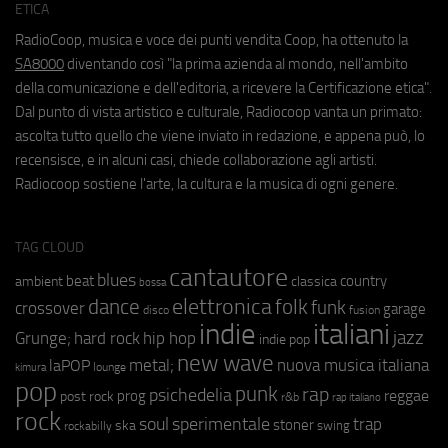
ETICA
RadioCoop, musica e voce dei punti vendita Coop, ha ottenuto la
SA8000
diventando così "la prima azienda al mondo, nell'ambito
della comunicazione e dell'editoria, a ricevere la Certificazione etica".
Dal punto di vista artistico e culturale, Radiocoop vanta un primato:
ascolta tutto quello che viene inviato in redazione, e appena può, lo
recensisce, e in alcuni casi, chiede collaborazione agli artisti.
Radiocoop sostiene l'arte, la cultura e la musica di ogni genere.
TAG CLOUD
cantautore
blues
beat
country
ambient
classica
bossa
elettronica
dance
folk
funk
crossover
garage
fusion
disco
indie
italiani
jazz
hip hop
Grunge;
hard rock
indie pop
new wave
metal;
nuova musica italiana
laPOP
lounge
kimura
pop
punk
rap
psichedelia
reggae
prog
post rock
r&b
rap italiano
rock
soul
sperimentale
trap
stoner
ska
swing
rockabilly