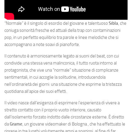
“Normale” è il singolo di esordio del giovane e talentuoso
Sibla
, che
coniuga sonorità fresche ed attuali della trap con contaminazioni
pop, in un perfetto equilibrio tra parole e linee melodiche che si
accompagnano a note soavi di pianoforte.
Il contenuto è armoniosamente legato ai suoni del beat, con cui
condivide una stessa vena malinconica; il tutto ruota intorno al
protagonista, che vive una “normale” situazione di complicanze
sentimentali, in cui accoglie la solitudine, introducendola
nell’ordinarietà dei giorni: una situazione che esprime la tristezza
quotidiana all’apice dei suoi effetti.
Il video nasce dall’esigenza di esprimere l’esperienza di vivere a
stretto contatto con il proprio vuoto interiore, causato
dall’isolamento forzato indotto dalle circostanze esterne. È diretto
da
Grame
, un giovane videomaker di Bologna , che ha effettuato le
riprese in tre luoghi volutamente ampi e spaziosi, al fine di far