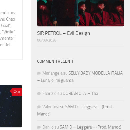
idendo una
Manu Chao
 Goal",
 "Vinile"
SIR PETROL – Evil Design
namente il
06/08/2026
er del
COMMENTI RECENTI
Mariangela
su
SELLY BABY MODELLA ITALIA
– Luna lei mi guarda
0
Fabrizio
su
DORIAN O. A. – Tao
Valentina
su
SAM D – Leggera – (Prod.
Manqc)
Danilo
su
SAM D – Leggera – (Prod. Manqc)