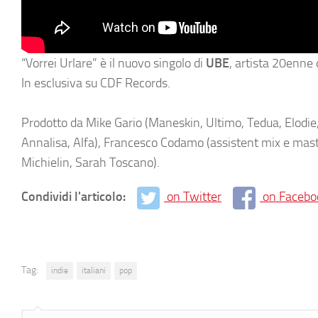
“Vorrei Urlare” è il nuovo singolo di
UBE
, artista 20enne
In esclusiva su CDF Records.
Prodotto da Mike Gario (Maneskin, Ultimo, Tedua, Elodie, 
Annalisa, Alfa), Francesco Codamo (assistent mix e mast
Michielin, Sarah Toscano).
Condividi l'articolo:
on Twitter
on Facebo
Tag:
indie
italiani
pop