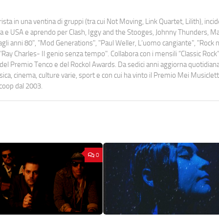
ista in una ventina di gruppi (tra cui Not Moving, Link Quartet, Lilith), inc
uropa e USA e aprendo per Clash, Iggy and the Stooges, Johnny Thunders, 
o dagli anni 80", "Mod Generations", "Paul Weller, L’uomo cangiante", "Rock n
Ray Charles- Il genio senza tempo". Collabora con i mensili “Classic Rock”,
urati del Premio Tenco e del Rockol Awards. Da sedici anni aggiorna quotidia
a, cinema, culture varie, sport e con cui ha vinto il Premio Mei Musiclett
ocoop dal 2003.
0