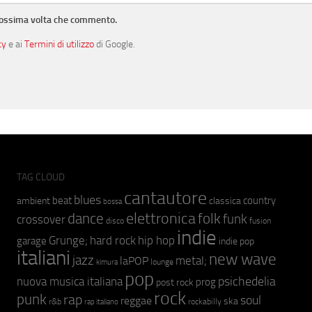
prossima volta che commento.
cy
e ai
Termini di utilizzo
di Google.
TAG CLOUD
cantautore
blues
beat
country
ambient
classica
bossa
elettronica
dance
folk
funk
crossover
fusion
disco
indie
hip hop
Grunge;
hard rock
garage
indie pop
italiani
new wave
jazz
metal;
laPOP
lounge
kimura
pop
psichedelia
nuova musica italiana
prog
post rock
rock
punk
rap
soul
reggae
ska
r&b
rockabilly
rap italiano