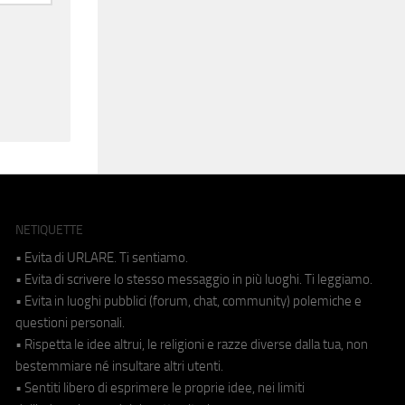
NETIQUETTE
• Evita di URLARE. Ti sentiamo.
• Evita di scrivere lo stesso messaggio in più luoghi. Ti leggiamo.
• Evita in luoghi pubblici (forum, chat, community) polemiche e
questioni personali.
• Rispetta le idee altrui, le religioni e razze diverse dalla tua, non
bestemmiare né insultare altri utenti.
• Sentiti libero di esprimere le proprie idee, nei limiti