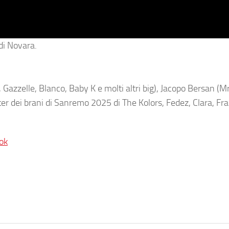
 di Novara.
Gazzelle, Blanco, Baby K e molti altri big), Jacopo Bersan (M
er dei brani di Sanremo 2025 di The Kolors, Fedez, Clara, Fr
ok