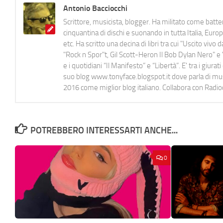
Antonio Bacciocchi
Scrittore, musicista, blogger. Ha militato come batter
cinquantina di dischi e suonando in tutta Italia, E
etc. Ha scritto una decina di libri tra cui "Uscito viv
"Rock n Spor"t, Gil Scott-Heron Il Bob Dylan Nero" e "
e i quotidiani “Il Manifesto” e “Libertà”. E' tra i gi
suo blog www.tonyface.blogspot.it dove parla di music
2016 come miglior blog italiano. Collabora con Radi
POTREBBERO INTERESSARTI ANCHE...
0