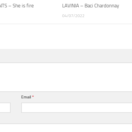
TS – She is fire
LAVINIA – Baci Chardonnay
04/07/2022
Email
*