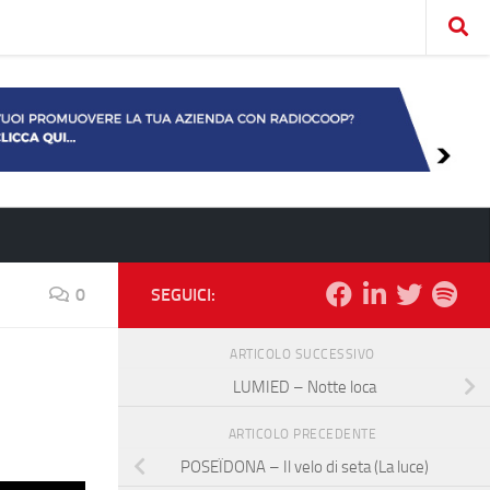
0
SEGUICI:
ARTICOLO SUCCESSIVO
LUMIED – Notte loca
ARTICOLO PRECEDENTE
POSEÏDONA – Il velo di seta (La luce)