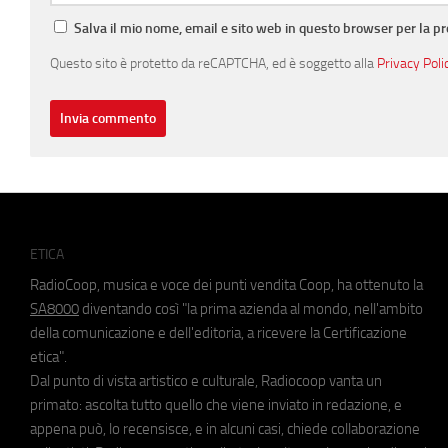
Salva il mio nome, email e sito web in questo browser per la 
Questo sito è protetto da reCAPTCHA, ed è soggetto alla
Privacy Poli
ETICA
RadioCoop, musica e voce dei punti vendita Coop, ha ottenuto la
SA8000
diventando così "la prima azienda al mondo, nell'ambito
della comunicazione e dell'editoria, a ricevere la Certificazione
etica".
Dal punto di vista artistico e culturale, Radiocoop vanta un
primato: ascolta tutto quello che viene inviato in redazione, e
appena può, lo recensisce, e in alcuni casi, chiede collaborazione