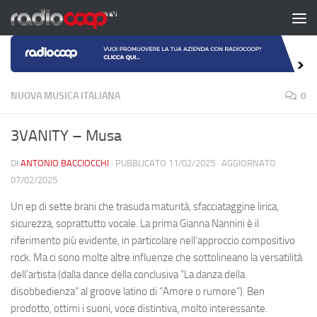
Salta al contenuto
NUOVA MUSICA ITALIANA
0
3VANITY – Musa
DI
ANTONIO BACCIOCCHI
· PUBBLICATO
11/02/2025
· AGGIORNATO
07/02/2025
Un ep di sette brani che trasuda maturità, sfacciataggine lirica,
sicurezza, soprattutto vocale. La prima Gianna Nannini è il
riferimento più evidente, in particolare nell’approccio compositivo
rock. Ma ci sono molte altre influenze che sottolineano la versatilità
dell’artista (dalla dance della conclusiva “La danza della
disobbedienza” al groove latino di “Amore o rumore”). Ben
prodotto, ottimi i suoni, voce distintiva, molto interessante.