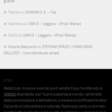
guarda
Fabrizio
su
DORIAN O. A. – Tao
Valentina
su
SAM D – Leggera – (Prod. Manqc)
Danilo
su
SAM D – Leggera – (Prod. Manqc)
Antonio Bacciocchi
su
STEFANO SPAZZI / IVANO MAGI
GALLUZZI – Una rotonda per amare
ETICA
RadioCoop, musica e voce dei punti vendita Coop, ha ottenuto la
SA8000
diventando così "la prima azienda al mondo, nell'ambito
della comunicazione e dell'editoria, a ricevere la Certificazione etica".
Dal punto di vista artistico e culturale, Radiocoop vanta un primato: