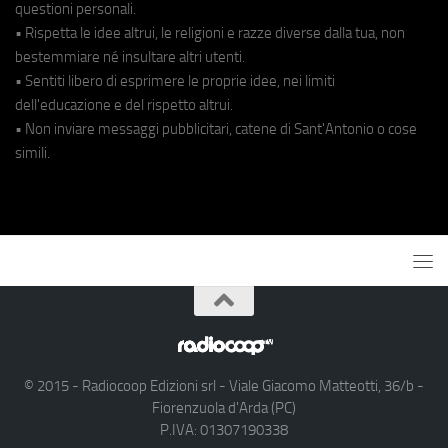
questioni personali.
• Rispetta le idee altrui, le religioni e razze diverse dalla tua, non
bestemmiare né insultare altri utenti.
• Sentiti libero di esprimere le proprie idee, nei limiti
dell'educazione e del rispetto altrui.
• Non inviare messaggi pubblicitari, catene di Sant'Antonio o cose
simili.
© 2015 - Radiocoop Edizioni srl - Viale Giacomo Matteotti, 36/b -
Fiorenzuola d'Arda (PC)
P.IVA: 01307190338