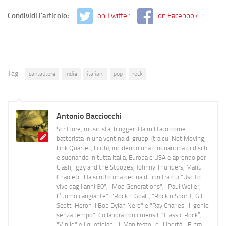
Condividi l'articolo:
on Twitter
on Facebook
Tag:
cantautore
indie
italiani
pop
rock
Antonio Bacciocchi
Scrittore, musicista, blogger. Ha militato come
batterista in una ventina di gruppi (tra cui Not Moving,
Link Quartet, Lilith), incidendo una cinquantina di dischi
e suonando in tutta Italia, Europa e USA e aprendo per
Clash, Iggy and the Stooges, Johnny Thunders, Manu
Chao etc. Ha scritto una decina di libri tra cui "Uscito
vivo dagli anni 80", "Mod Generations", "Paul Weller,
L’uomo cangiante", "Rock n Goal", "Rock n Spor"t, Gil
Scott-Heron Il Bob Dylan Nero" e "Ray Charles- Il genio
senza tempo". Collabora con i mensili “Classic Rock”,
"Vinile" e i quotidiani “Il Manifesto” e “Libertà”. E' tra i