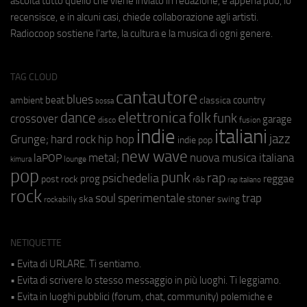
ascolta tutto quello che viene inviato in redazione, e appena può, lo
recensisce, e in alcuni casi, chiede collaborazione agli artisti.
Radiocoop sostiene l'arte, la cultura e la musica di ogni genere.
TAG CLOUD
cantautore
blues
beat
country
ambient
classica
bossa
elettronica
dance
folk
funk
crossover
garage
fusion
disco
indie
italiani
jazz
hip hop
Grunge;
hard rock
indie pop
new wave
metal;
nuova musica italiana
laPOP
lounge
kimura
pop
punk
rap
psichedelia
reggae
prog
post rock
r&b
rap italiano
rock
soul
sperimentale
trap
stoner
ska
swing
rockabilly
NETIQUETTE
• Evita di URLARE. Ti sentiamo.
• Evita di scrivere lo stesso messaggio in più luoghi. Ti leggiamo.
• Evita in luoghi pubblici (forum, chat, community) polemiche e