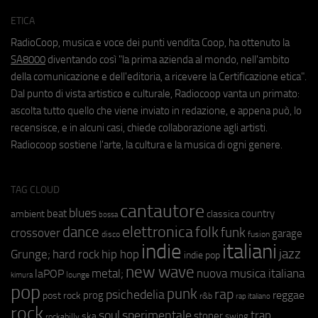
ETICA
RadioCoop, musica e voce dei punti vendita Coop, ha ottenuto la
SA8000
diventando così "la prima azienda al mondo, nell'ambito
della comunicazione e dell'editoria, a ricevere la Certificazione etica".
Dal punto di vista artistico e culturale, Radiocoop vanta un primato:
ascolta tutto quello che viene inviato in redazione, e appena può, lo
recensisce, e in alcuni casi, chiede collaborazione agli artisti.
Radiocoop sostiene l'arte, la cultura e la musica di ogni genere.
TAG CLOUD
cantautore
blues
beat
country
ambient
classica
bossa
elettronica
dance
folk
funk
crossover
garage
fusion
disco
indie
italiani
jazz
hip hop
Grunge;
hard rock
indie pop
new wave
metal;
nuova musica italiana
laPOP
lounge
kimura
pop
punk
rap
psichedelia
reggae
prog
post rock
r&b
rap italiano
rock
soul
sperimentale
trap
stoner
ska
swing
rockabilly