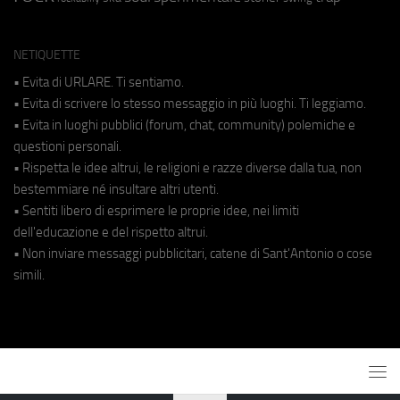
NETIQUETTE
• Evita di URLARE. Ti sentiamo.
• Evita di scrivere lo stesso messaggio in più luoghi. Ti leggiamo.
• Evita in luoghi pubblici (forum, chat, community) polemiche e
questioni personali.
• Rispetta le idee altrui, le religioni e razze diverse dalla tua, non
bestemmiare né insultare altri utenti.
• Sentiti libero di esprimere le proprie idee, nei limiti
dell'educazione e del rispetto altrui.
• Non inviare messaggi pubblicitari, catene di Sant'Antonio o cose
simili.