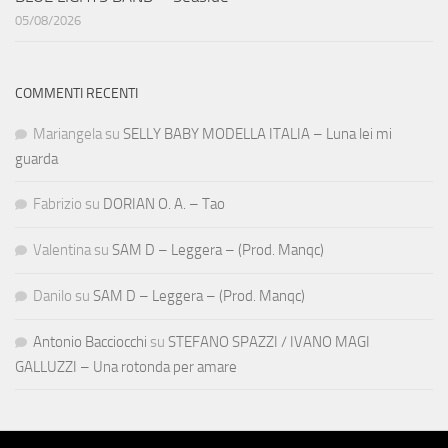
05/08/2026
COMMENTI RECENTI
Mariangela
su
SELLY BABY MODELLA ITALIA – Luna lei mi
guarda
Fabrizio
su
DORIAN O. A. – Tao
Valentina
su
SAM D – Leggera – (Prod. Manqc)
Danilo
su
SAM D – Leggera – (Prod. Manqc)
Antonio Bacciocchi
su
STEFANO SPAZZI / IVANO MAGI
GALLUZZI – Una rotonda per amare