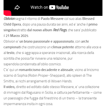
Oblivion
segna il ritorno di
Paolo Messere
col suo alias
Blessed
Child Opera
, dopo una pausa durata sei anni, ed e’ anche il
primo
singolo
estratto
dal nuovo album
Red Flags
, che sara’ pubblicato
il
21 Marzo 2025
.
Oblivion e’
un brano passionale e appassionato
, con
archi
campionati
che costruiscono un
climax potente
attorno alla voce e
al
testo
, che si aggrappa a speranze irrazionali, alla ricerca della
scintilla che possa far rivivere una relazione, pur
sapendola condannata all’oblio cosmico.
C’e’ qui un
romanticismo decadente e abissale
, vicino al liricismo
scarno di Sophia (Robin Proper-Sheppard), allo spleen di The
Smiths, ai ricchi arrangiamenti di Woven Hands.
Il video,
diretto ed editato dallo stesso Messere, e’ una collezione
di immagini dal Ragusano in Sicilia, e cattura perfettamente – come
un paessagio che fugge dal finestrino di un treno – la transiente
impermanenza insita in ogni cosa.