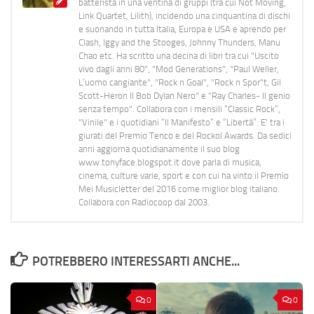
batterista in una ventina di gruppi (tra cui Not Moving,
Link Quartet, Lilith), incidendo una cinquantina di dischi
e suonando in tutta Italia, Europa e USA e aprendo per
Clash, Iggy and the Stooges, Johnny Thunders, Manu
Chao etc. Ha scritto una decina di libri tra cui "Uscito
vivo dagli anni 80", "Mod Generations", "Paul Weller,
L’uomo cangiante", "Rock n Goal", "Rock n Spor"t, Gil
Scott-Heron Il Bob Dylan Nero" e "Ray Charles- Il genio
senza tempo". Collabora con i mensili “Classic Rock”,
"Vinile" e i quotidiani “Il Manifesto” e “Libertà”. E' tra i
giurati del Premio Tenco e del Rockol Awards. Da sedici
anni aggiorna quotidianamente il suo blog
www.tonyface.blogspot.it dove parla di musica,
cinema, culture varie, sport e con cui ha vinto il Premio
Mei Musicletter del 2016 come miglior blog italiano.
Collabora con Radiocoop dal 2003.
POTREBBERO INTERESSARTI ANCHE...
0
0