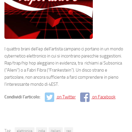
I quattro brani dell’ep dell’artista campano ci portano in un mondo
cybernetico elettronico in cui si incontrano parecchie suggestioni.
Rap/trap/hip hop aleggiano in evidenza, tra richiami ai Subsonica
(“Alieni”) o a Fabri Fibra (“Frankestein”). Un disco strano e
particolare, non ancora sufficiente a farci comprendere in pieno
l’interessante mondo di 4EST.
Condividi l'articolo:
on Twitter
on Facebook
Tag:
elettronica
indie
italiani
rap