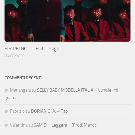
SIR PETROL – Evil Design
06/08/2026
COMMENTI RECENTI
Mariangela
su
SELLY BABY MODELLA ITALIA – Luna lei mi
guarda
Fabrizio
su
DORIAN O. A. – Tao
Valentina
su
SAM D – Leggera – (Prod. Manqc)