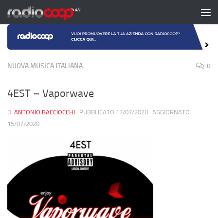
Salta al contenuto
NUOVA MUSICA ITALIANA
0
4EST – Vaporwave
DI
ANTONIO BACCIOCCHI
· PUBBLICATO
17/07/2020
· AGGIORNATO
15/07/2020