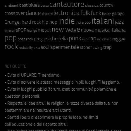
cantautore
blues
beat
country
ambient
classica
bossa
elettronica
dance
folk
funk
crossover
garage
fusion
disco
indie
italiani
jazz
hip hop
Grunge;
hard rock
indie pop
new wave
metal;
nuova musica italiana
laPOP
lounge
kimura
pop
punk
rap
psichedelia
reggae
prog
post rock
r&b
rap italiano
rock
soul
sperimentale
trap
stoner
ska
swing
rockabilly
NETIQUETTE
• Evita di URLARE. Ti sentiamo.
• Evita di scrivere lo stesso messaggio in più luoghi. Ti leggiamo.
• Evita in luoghi pubblici (forum, chat, community) polemiche e
questioni personali.
• Rispetta le idee altrui, le religioni e razze diverse dalla tua, non
bestemmiare né insultare altri utenti.
• Sentiti libero di esprimere le proprie idee, nei limiti
dell'educazione e del rispetto altrui.