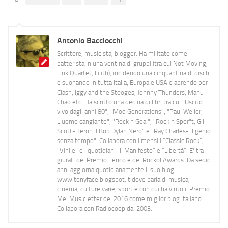
Antonio Bacciocchi
Scrittore, musicista, blogger. Ha militato come
batterista in una ventina di gruppi (tra cui Not Moving,
Link Quartet, Lilith), incidendo una cinquantina di dischi
e suonando in tutta Italia, Europa e USA e aprendo per
Clash, Iggy and the Stooges, Johnny Thunders, Manu
Chao etc. Ha scritto una decina di libri tra cui "Uscito
vivo dagli anni 80", "Mod Generations", "Paul Weller,
L’uomo cangiante", "Rock n Goal", "Rock n Spor"t, Gil
Scott-Heron Il Bob Dylan Nero" e "Ray Charles- Il genio
senza tempo". Collabora con i mensili “Classic Rock”,
"Vinile" e i quotidiani “Il Manifesto” e “Libertà”. E' tra i
giurati del Premio Tenco e del Rockol Awards. Da sedici
anni aggiorna quotidianamente il suo blog
www.tonyface.blogspot.it dove parla di musica,
cinema, culture varie, sport e con cui ha vinto il Premio
Mei Musicletter del 2016 come miglior blog italiano.
Collabora con Radiocoop dal 2003.