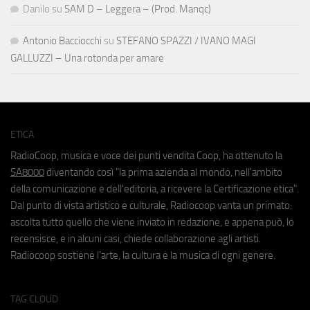
Danilo
su
SAM D – Leggera – (Prod. Manqc)
Antonio Bacciocchi
su
STEFANO SPAZZI / IVANO MAGI
GALLUZZI – Una rotonda per amare
ETICA
RadioCoop, musica e voce dei punti vendita Coop, ha ottenuto la
SA8000
diventando così "la prima azienda al mondo, nell'ambito
della comunicazione e dell'editoria, a ricevere la Certificazione etica".
Dal punto di vista artistico e culturale, Radiocoop vanta un primato:
ascolta tutto quello che viene inviato in redazione, e appena può, lo
recensisce, e in alcuni casi, chiede collaborazione agli artisti.
Radiocoop sostiene l'arte, la cultura e la musica di ogni genere.
TAG CLOUD