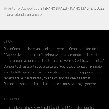
Antonio Vasapollo
su
STEFANO SPAZZI / IVANO MAGI GALLUZZI
– Una rotonda per amare
ETICA
RadioCoop, musica e voce dei punti vendita Coop, ha ottenuto la
SA8000
diventando così "la prima azienda al mondo, nell'ambito
della comunicazione e dell'editoria, a ricevere la Certificazione etica".
Dal punto di vista artistico e culturale, Radiocoop vanta un primato:
ascolta tutto quello che viene inviato in redazione, e appena può, lo
recensisce, e in alcuni casi, chiede collaborazione agli artisti.
Radiocoop sostiene l'arte, la cultura e la musica di ogni genere.
TAG CLOUD
cantautore
blues
beat
country
ambient
classica
bossa