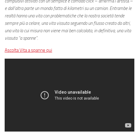
compulsivi attivati con un semplice e comodo click
– afferma l’artista –
e dall’altra parte un mondo fatto di kilometri su un camion. Entrambe le
realtà hanno una vita con problematiche che la nostra società tende
sempre più a celare, una vita vissuta seguendo un flusso creato da altri,
una vita la cui misura non viene mai ben calcolata, in definitiva, una vita
vissuta “a spanne”
.
Ascolta Vita a spanne qui