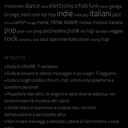
elettronica
dance
folk
funk
crossover
garage
fusion
disco
indie
italiani
jazz
hip hop
Grunge;
hard rock
indie pop
new wave
metal;
nuova musica italiana
laPOP
lounge
kimura
pop
punk
rap
psichedelia
reggae
prog
post rock
r&b
rap italiano
rock
soul
sperimentale
trap
stoner
ska
swing
rockabilly
NETIQUETTE
• Evita di URLARE. Ti sentiamo.
• Evita di scrivere lo stesso messaggio in più luoghi. Ti leggiamo.
• Evita in luoghi pubblici (forum, chat, community) polemiche e
questioni personali.
• Rispetta le idee altrui, le religioni e razze diverse dalla tua, non
bestemmiare né insultare altri utenti.
• Sentiti libero di esprimere le proprie idee, nei limiti
dell'educazione e del rispetto altrui.
• Non inviare messaggi pubblicitari, catene di Sant'Antonio o cose