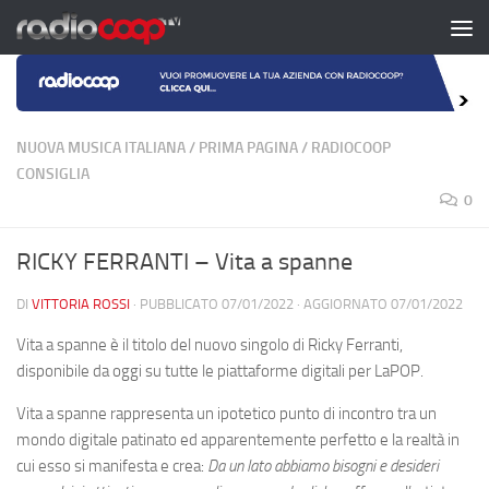
Salta al contenuto
NUOVA MUSICA ITALIANA
/
PRIMA PAGINA
/
RADIOCOOP
CONSIGLIA
0
RICKY FERRANTI – Vita a spanne
DI
VITTORIA ROSSI
· PUBBLICATO
07/01/2022
· AGGIORNATO
07/01/2022
Vita a spanne è il titolo del nuovo singolo di Ricky Ferranti,
disponibile da oggi su tutte le piattaforme digitali per LaPOP.
Vita a spanne rappresenta un ipotetico punto di incontro tra un
mondo digitale patinato ed apparentemente perfetto e la realtà in
cui esso si manifesta e crea:
Da un lato abbiamo bisogni e desideri