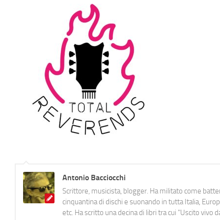
Antonio Bacciocchi
Scrittore, musicista, blogger. Ha militato come batter
cinquantina di dischi e suonando in tutta Italia, E
etc. Ha scritto una decina di libri tra cui "Uscito viv