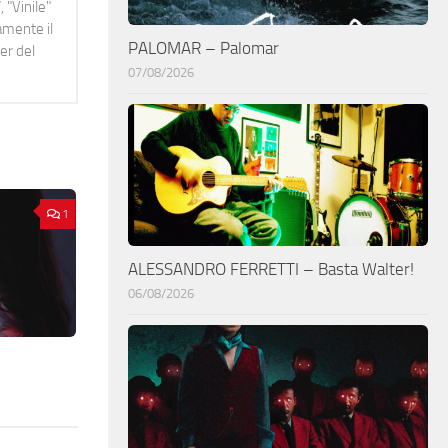
 "Vinile"
namente il
PALOMAR – Palomar
er del
07/08/2026
1
ALESSANDRO FERRETTI – Basta Walter!
06/08/2026