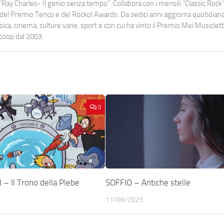
Ray Charles- Il genio senza tempo". Collabora con i mensili “Classic Rock”,
urati del Premio Tenco e del Rockol Awards. Da sedici anni aggiorna quotidia
a, cinema, culture varie, sport e con cui ha vinto il Premio Mei Musiclett
ocoop dal 2003.
0
 – Il Trono della Plebe
SOFFIO – Antiche stelle
11/08/2025