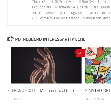
"Rock n Spor"t, Gil Scott-Heron Il Bob Dylan Nero" e "
e i quotidiani “Il Manifesto” e “Libertà”. E' tra i gi
suo blog www.tonyface.blogspot.it dove parla di music
2016 come miglior blog italiano. Collabora con Radi
POTREBBERO INTERESSARTI ANCHE...
0
STEFANO COLLI – M’innamoro al buio
SINISTRI CORTI
23/02/2023
10/06/2024