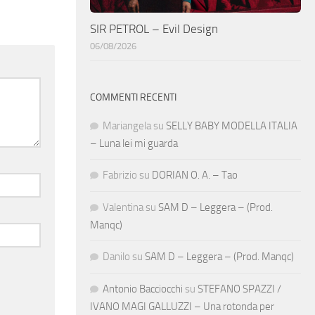
SIR PETROL – Evil Design
06/08/2026
COMMENTI RECENTI
Mariangela
su
SELLY BABY MODELLA ITALIA
– Luna lei mi guarda
Fabrizio
su
DORIAN O. A. – Tao
Valentina
su
SAM D – Leggera – (Prod.
Manqc)
Danilo
su
SAM D – Leggera – (Prod. Manqc)
Antonio Bacciocchi
su
STEFANO SPAZZI /
IVANO MAGI GALLUZZI – Una rotonda per