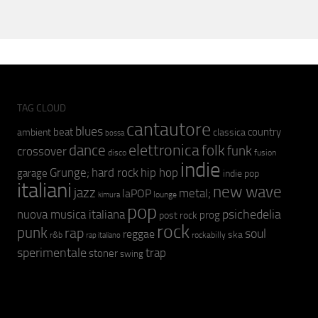
TAG CLOUD
cantautore
blues
beat
country
ambient
classica
bossa
elettronica
dance
folk
funk
crossover
fusion
disco
indie
hip hop
Grunge;
hard rock
garage
indie pop
italiani
new wave
jazz
metal;
laPOP
lounge
kimura
pop
psichedelia
nuova musica italiana
prog
post rock
rock
punk
rap
soul
reggae
ska
r&b
rockabilly
rap italiano
sperimentale
trap
stoner
swing