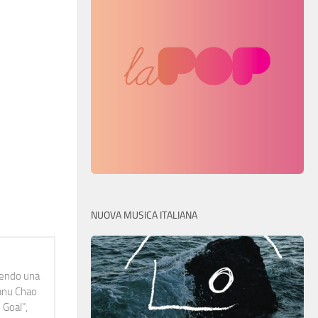
NUOVA MUSICA ITALIANA
idendo una
Manu Chao
 Goal",