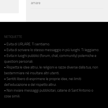
amare
NETIQUETTE
• Evita di URLARE. Ti sentiamo.
• Evita di scrivere lo stesso messaggio in più luoghi. Ti leggiamo.
• Evita in luoghi pubblici (forum, chat, community) polemiche e
questioni personali.
• Rispetta le idee altrui, le religioni e razze diverse dalla tua, non
bestemmiare né insultare altri utenti.
• Sentiti libero di esprimere le proprie idee, nei limiti
dell'educazione e del rispetto altrui.
• Non inviare messaggi pubblicitari, catene di Sant'Antonio o
cose simili.