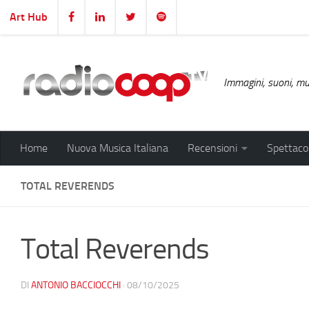
Art Hub
Salta al contenuto
Immagini, suoni, mus
Home
Nuova Musica Italiana
Recensioni
Spettacol
TOTAL REVERENDS
Total Reverends
DI
ANTONIO BACCIOCCHI
·
08/10/2025