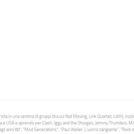
ista in una ventina di gruppi (tra cui Not Moving, Link Quartet, Lilith), inc
uropa e USA e aprendo per Clash, Iggy and the Stooges, Johnny Thunders, 
o dagli anni 80", "Mod Generations", "Paul Weller, L’uomo cangiante", "Rock n