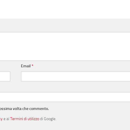
Email
*
prossima volta che commento.
cy
e ai
Termini di utilizzo
di Google.