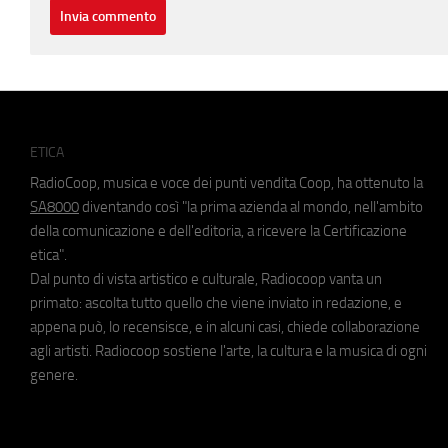
ETICA
RadioCoop, musica e voce dei punti vendita Coop, ha ottenuto la
SA8000
diventando così "la prima azienda al mondo, nell'ambito
della comunicazione e dell'editoria, a ricevere la Certificazione
etica".
Dal punto di vista artistico e culturale, Radiocoop vanta un
primato: ascolta tutto quello che viene inviato in redazione, e
appena può, lo recensisce, e in alcuni casi, chiede collaborazione
agli artisti. Radiocoop sostiene l'arte, la cultura e la musica di ogni
genere.