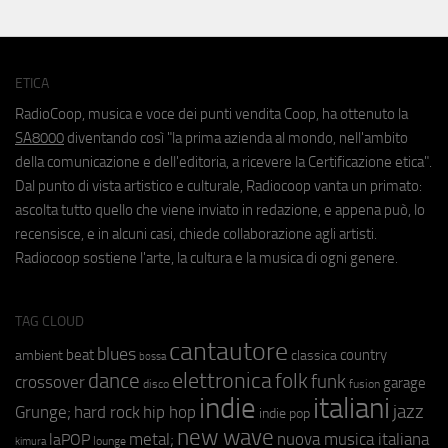
ETICA
RadioCoop, musica e voce dei punti vendita Coop, ha ottenuto la
SA8000
diventando così "la prima azienda al mondo, nell'ambito
della comunicazione e dell'editoria, a ricevere la Certificazione etica".
Dal punto di vista artistico e culturale, Radiocoop vanta un primato:
ascolta tutto quello che viene inviato in redazione, e appena può, lo
recensisce, e in alcuni casi, chiede collaborazione agli artisti.
Radiocoop sostiene l'arte, la cultura e la musica di ogni genere.
TAG CLOUD
cantautore
blues
beat
country
ambient
classica
bossa
elettronica
dance
folk
funk
crossover
garage
fusion
disco
indie
italiani
jazz
hip hop
Grunge;
hard rock
indie pop
new wave
metal;
nuova musica italiana
laPOP
lounge
kimura