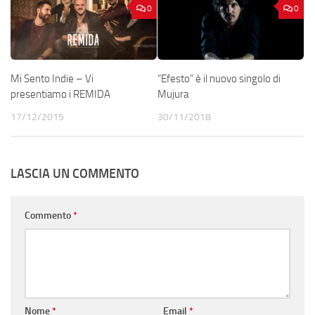
0
0
Mi Sento Indie – Vi
“Efesto” è il nuovo singolo di
presentiamo i REMIDA
Mujura
17/12/2015
30/11/2018
LASCIA UN COMMENTO
Commento
*
Nome
*
Email
*