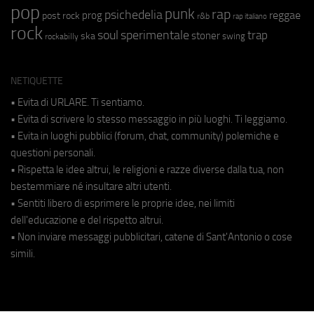
pop
punk
rap
psichedelia
reggae
prog
post rock
r&b
rap italiano
rock
soul
sperimentale
trap
stoner
ska
swing
rockabilly
NETIQUETTE
• Evita di URLARE. Ti sentiamo.
• Evita di scrivere lo stesso messaggio in più luoghi. Ti leggiamo.
• Evita in luoghi pubblici (forum, chat, community) polemiche e
questioni personali.
• Rispetta le idee altrui, le religioni e razze diverse dalla tua, non
bestemmiare né insultare altri utenti.
• Sentiti libero di esprimere le proprie idee, nei limiti
dell'educazione e del rispetto altrui.
• Non inviare messaggi pubblicitari, catene di Sant'Antonio o cose
simili.