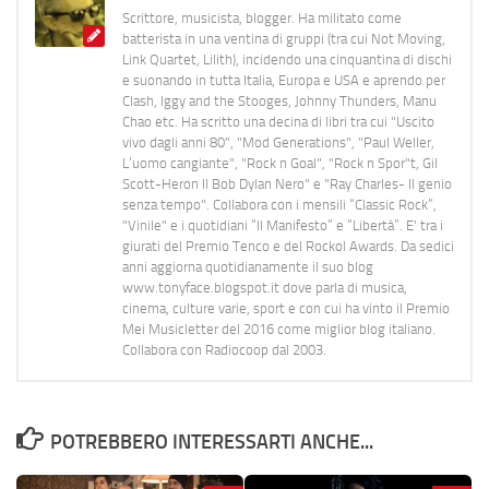
Scrittore, musicista, blogger. Ha militato come
batterista in una ventina di gruppi (tra cui Not Moving,
Link Quartet, Lilith), incidendo una cinquantina di dischi
e suonando in tutta Italia, Europa e USA e aprendo per
Clash, Iggy and the Stooges, Johnny Thunders, Manu
Chao etc. Ha scritto una decina di libri tra cui "Uscito
vivo dagli anni 80", "Mod Generations", "Paul Weller,
L’uomo cangiante", "Rock n Goal", "Rock n Spor"t, Gil
Scott-Heron Il Bob Dylan Nero" e "Ray Charles- Il genio
senza tempo". Collabora con i mensili “Classic Rock”,
"Vinile" e i quotidiani “Il Manifesto” e “Libertà”. E' tra i
giurati del Premio Tenco e del Rockol Awards. Da sedici
anni aggiorna quotidianamente il suo blog
www.tonyface.blogspot.it dove parla di musica,
cinema, culture varie, sport e con cui ha vinto il Premio
Mei Musicletter del 2016 come miglior blog italiano.
Collabora con Radiocoop dal 2003.
POTREBBERO INTERESSARTI ANCHE...