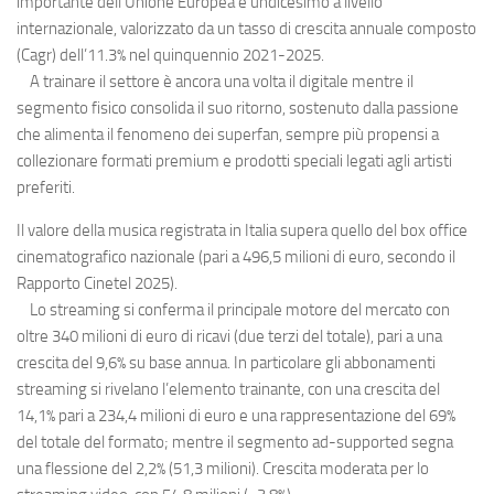
importante dell’Unione Europea e undicesimo a livello
internazionale, valorizzato da un tasso di crescita annuale composto
(Cagr) dell’11.3% nel quinquennio 2021-2025.
A trainare il settore è ancora una volta il digitale mentre il
segmento fisico consolida il suo ritorno, sostenuto dalla passione
che alimenta il fenomeno dei superfan, sempre più propensi a
collezionare formati premium e prodotti speciali legati agli artisti
preferiti.
Il valore della musica registrata in Italia supera quello del box office
cinematografico nazionale (pari a 496,5 milioni di euro, secondo il
Rapporto Cinetel 2025).
Lo streaming si conferma il principale motore del mercato con
oltre 340 milioni di euro di ricavi (due terzi del totale), pari a una
crescita del 9,6% su base annua. In particolare gli abbonamenti
streaming si rivelano l’elemento trainante, con una crescita del
14,1% pari a 234,4 milioni di euro e una rappresentazione del 69%
del totale del formato; mentre il segmento ad-supported segna
una flessione del 2,2% (51,3 milioni). Crescita moderata per lo