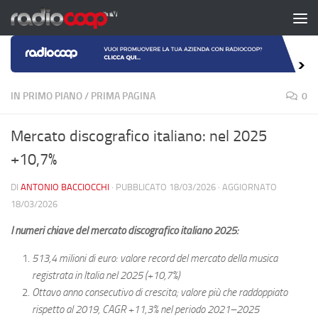
Salta al contenuto
IN PRIMO PIANO
/
PRIMA PAGINA
0
Mercato discografico italiano: nel 2025
+10,7%
DI
ANTONIO BACCIOCCHI
· PUBBLICATO
18/03/2026
· AGGIORNATO
18/03/2026
I numeri chiave del mercato discografico italiano 2025:
513,4 milioni di euro: valore record del mercato della musica
registrata in Italia nel 2025 (+10,7%)
Ottavo anno consecutivo di crescita; valore più che raddoppiato
rispetto al 2019, CAGR +11,3% nel periodo 2021–2025