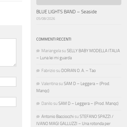
BLUE LIGHTS BAND – Seaside
05/08/2026
COMMENTI RECENTI
Mariangela
su
SELLY BABY MODELLA ITALIA
– Luna lei mi guarda
Fabrizio
su
DORIAN O. A. – Tao
Valentina
su
SAM D – Leggera – (Prod.
Manqc)
Danilo
su
SAM D – Leggera – (Prod. Manqc)
Antonio Bacciocchi
su
STEFANO SPAZZI /
IVANO MAGI GALLUZZI – Una rotonda per