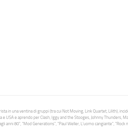
ista in una ventina di gruppi (tra cui Not Moving, Link Quartet, Lilith), inc
uropa e USA e aprendo per Clash, Iggy and the Stooges, Johnny Thunders, 
o dagli anni 80", "Mod Generations", "Paul Weller, L’uomo cangiante", "Rock n