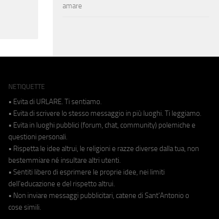
amare
NETIQUETTE
• Evita di URLARE. Ti sentiamo.
• Evita di scrivere lo stesso messaggio in più luoghi. Ti leggiamo.
• Evita in luoghi pubblici (forum, chat, community) polemiche e
questioni personali.
• Rispetta le idee altrui, le religioni e razze diverse dalla tua, non
bestemmiare né insultare altri utenti.
• Sentiti libero di esprimere le proprie idee, nei limiti
dell'educazione e del rispetto altrui.
• Non inviare messaggi pubblicitari, catene di Sant'Antonio o
cose simili.