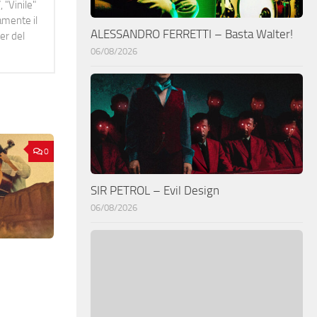
 "Vinile"
namente il
ALESSANDRO FERRETTI – Basta Walter!
er del
06/08/2026
0
SIR PETROL – Evil Design
06/08/2026