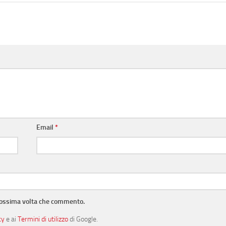
Email
*
prossima volta che commento.
cy
e ai
Termini di utilizzo
di Google.