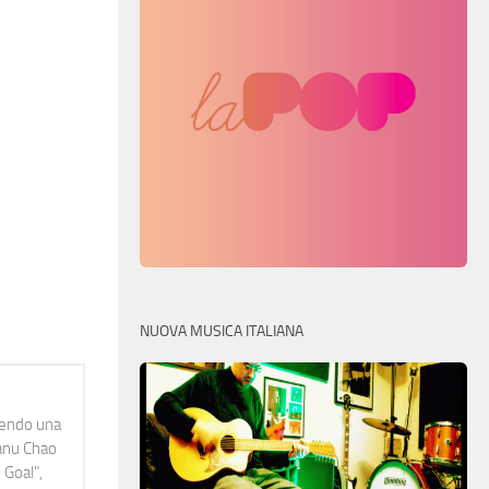
NUOVA MUSICA ITALIANA
idendo una
Manu Chao
 Goal",