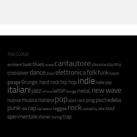
TAG CLOUD
cantautore
blues
beat
country
ambient
classica
bossa
elettronica
dance
folk
funk
crossover
fusion
disco
indie
hip hop
Grunge;
hard rock
garage
indie pop
italiani
new wave
jazz
metal;
laPOP
lounge
kimura
pop
psichedelia
nuova musica italiana
prog
post rock
rock
punk
rap
soul
reggae
ska
r&b
rockabilly
rap italiano
sperimentale
trap
stoner
swing