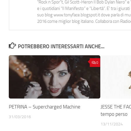
"Rock n Spor"t, Gil Scott-Heron Il Bob Dylan Nero" e "
e i quotidiani “Il Manifesto” e “Libertà”. E' tra i gi
suo blog www.tonyface.blogspot.it dove parla di music
2016 come miglior blog italiano. Collabora con Radi
POTREBBERO INTERESSARTI ANCHE...
0
PETRINA – Supercharged Machine
JESSE THE FACC
tempo perso
31/03/2016
13/11/2024