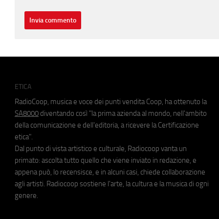
ETICA
RadioCoop, musica e voce dei punti vendita Coop, ha ottenuto la
SA8000
diventando così "la prima azienda al mondo, nell'ambito
della comunicazione e dell'editoria, a ricevere la Certificazione
etica".
Dal punto di vista artistico e culturale, Radiocoop vanta un
primato: ascolta tutto quello che viene inviato in redazione, e
appena può, lo recensisce, e in alcuni casi, chiede collaborazione
agli artisti. Radiocoop sostiene l'arte, la cultura e la musica di ogni
genere.