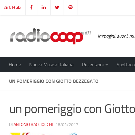
Art Hub
Salta al contenuto
Immagini, suoni, mus
Home
Nuova Musica Italiana
Recensioni
Spettacol
UN POMERIGGIO CON GIOTTO BEZZEGATO
un pomeriggio con Giott
DI
ANTONIO BACCIOCCHI
·
18/04/2017