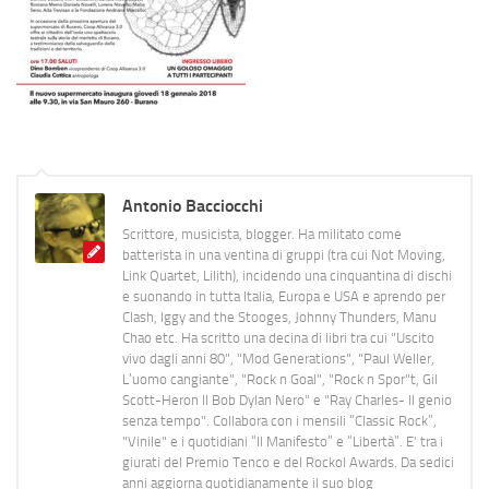
Antonio Bacciocchi
Scrittore, musicista, blogger. Ha militato come
batterista in una ventina di gruppi (tra cui Not Moving,
Link Quartet, Lilith), incidendo una cinquantina di dischi
e suonando in tutta Italia, Europa e USA e aprendo per
Clash, Iggy and the Stooges, Johnny Thunders, Manu
Chao etc. Ha scritto una decina di libri tra cui "Uscito
vivo dagli anni 80", "Mod Generations", "Paul Weller,
L’uomo cangiante", "Rock n Goal", "Rock n Spor"t, Gil
Scott-Heron Il Bob Dylan Nero" e "Ray Charles- Il genio
senza tempo". Collabora con i mensili “Classic Rock”,
"Vinile" e i quotidiani “Il Manifesto” e “Libertà”. E' tra i
giurati del Premio Tenco e del Rockol Awards. Da sedici
anni aggiorna quotidianamente il suo blog