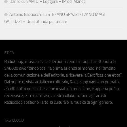
Danilo
su
SAM D – Leggera – (Prod. Manqc)
Antonio Bacciocchi
su
STEFANO SPAZZI / IVANO MAGI
GALLUZZI – Una rotonda per amare
ETICA
RadioCoop, musica e voce dei punti vendita Coop, ha ottenuto la
SA8000
diventando così "la prima azienda al mondo, nell'ambito
della comunicazione e dell'editoria, a ricevere la Certificazione etica".
Dal punto di vista artistico e culturale, Radiocoop vanta un primato:
ascolta tutto quello che viene inviato in redazione, e appena può, lo
recensisce, e in alcuni casi, chiede collaborazione agli artisti.
Radiocoop sostiene l'arte, la cultura e la musica di ogni genere.
TAG CLOUD