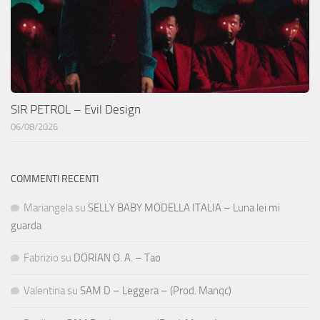
SIR PETROL – Evil Design
06/08/2026
COMMENTI RECENTI
Mariangela
su
SELLY BABY MODELLA ITALIA – Luna lei mi
guarda
Fabrizio
su
DORIAN O. A. – Tao
Valentina
su
SAM D – Leggera – (Prod. Manqc)