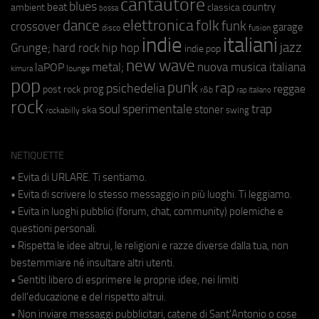
cantautore
blues
beat
country
ambient
classica
bossa
elettronica
dance
folk
funk
crossover
garage
fusion
disco
indie
italiani
jazz
hip hop
Grunge;
hard rock
indie pop
new wave
metal;
nuova musica italiana
laPOP
lounge
kimura
pop
punk
rap
psichedelia
reggae
prog
post rock
r&b
rap italiano
rock
soul
sperimentale
trap
stoner
ska
swing
rockabilly
NETIQUETTE
• Evita di URLARE. Ti sentiamo.
• Evita di scrivere lo stesso messaggio in più luoghi. Ti leggiamo.
• Evita in luoghi pubblici (forum, chat, community) polemiche e
questioni personali.
• Rispetta le idee altrui, le religioni e razze diverse dalla tua, non
bestemmiare né insultare altri utenti.
• Sentiti libero di esprimere le proprie idee, nei limiti
dell'educazione e del rispetto altrui.
• Non inviare messaggi pubblicitari, catene di Sant'Antonio o cose