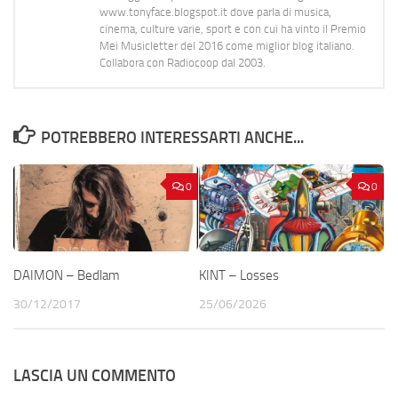
www.tonyface.blogspot.it dove parla di musica,
cinema, culture varie, sport e con cui ha vinto il Premio
Mei Musicletter del 2016 come miglior blog italiano.
Collabora con Radiocoop dal 2003.
POTREBBERO INTERESSARTI ANCHE...
0
0
DAIMON – Bedlam
KINT – Losses
30/12/2017
25/06/2026
LASCIA UN COMMENTO