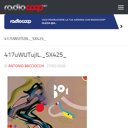
Salta al contenuto
417UWUTUJIL._SX425_
417uWUTujIL._SX425_
DI
ANTONIO BACCIOCCHI
·
27/02/2020