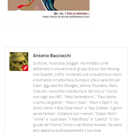
Antonio Bacciocchi
Scrittore, musicista, blogger. Ha militato come
batterista in una ventina di gruppi (tra cui Not Moving,
Link Quartet, Lilith), incidendo una cinquantina di dischi
e suonando in tutta Italia, Europa e USA e aprendo per
Clash, Iggy and the Stooges, Johnny Thunders, Manu
Chao etc. Ha scritto una decina di libri tra cui "Uscito
vivo dagli anni 80", "Mod Generations", "Paul Weller,
L’uomo cangiante", "Rock n Goal", "Rock n Spor"t, Gil
Scott-Heron Il Bob Dylan Nero" e "Ray Charles- Il genio
senza tempo". Collabora con i mensili “Classic Rock”,
"Vinile" e i quotidiani “Il Manifesto” e “Libertà”. E' tra i
giurati del Premio Tenco e del Rockol Awards. Da sedici
anni aggiorna quotidianamente il suo blog