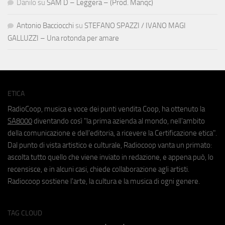
Danilo
su
SAM D – Leggera – (Prod. Manqc)
Antonio Bacciocchi
su
STEFANO SPAZZI / IVANO MAGI
GALLUZZI – Una rotonda per amare
ETICA
RadioCoop, musica e voce dei punti vendita Coop, ha ottenuto la
SA8000
diventando così "la prima azienda al mondo, nell'ambito
della comunicazione e dell'editoria, a ricevere la Certificazione etica".
Dal punto di vista artistico e culturale, Radiocoop vanta un primato:
ascolta tutto quello che viene inviato in redazione, e appena può, lo
recensisce, e in alcuni casi, chiede collaborazione agli artisti.
Radiocoop sostiene l'arte, la cultura e la musica di ogni genere.
TAG CLOUD