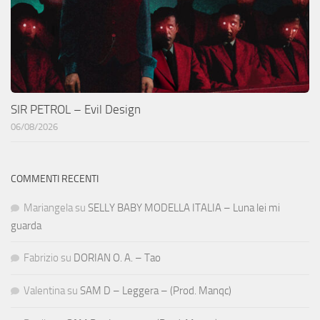
SIR PETROL – Evil Design
06/08/2026
COMMENTI RECENTI
Mariangela
su
SELLY BABY MODELLA ITALIA – Luna lei mi
guarda
Fabrizio
su
DORIAN O. A. – Tao
Valentina
su
SAM D – Leggera – (Prod. Manqc)