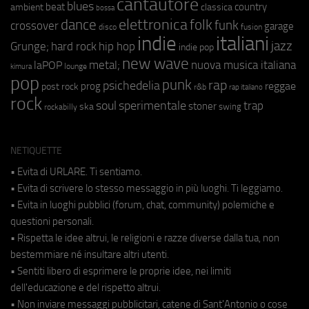
cantautore
blues
beat
country
ambient
classica
bossa
elettronica
dance
folk
funk
crossover
garage
fusion
disco
indie
italiani
jazz
hip hop
Grunge;
hard rock
indie pop
new wave
metal;
nuova musica italiana
laPOP
lounge
kimura
pop
punk
rap
psichedelia
reggae
prog
post rock
r&b
rap italiano
rock
soul
sperimentale
trap
stoner
ska
swing
rockabilly
NETIQUETTE
• Evita di URLARE. Ti sentiamo.
• Evita di scrivere lo stesso messaggio in più luoghi. Ti leggiamo.
• Evita in luoghi pubblici (forum, chat, community) polemiche e
questioni personali.
• Rispetta le idee altrui, le religioni e razze diverse dalla tua, non
bestemmiare né insultare altri utenti.
• Sentiti libero di esprimere le proprie idee, nei limiti
dell'educazione e del rispetto altrui.
• Non inviare messaggi pubblicitari, catene di Sant'Antonio o cose