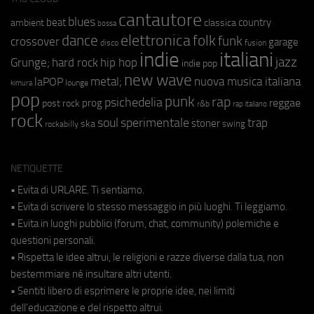
cantautore
blues
beat
country
ambient
classica
bossa
elettronica
dance
folk
funk
crossover
garage
fusion
disco
indie
italiani
jazz
hip hop
Grunge;
hard rock
indie pop
new wave
metal;
nuova musica italiana
laPOP
lounge
kimura
pop
punk
rap
psichedelia
reggae
prog
post rock
r&b
rap italiano
rock
soul
sperimentale
trap
stoner
ska
swing
rockabilly
NETIQUETTE
• Evita di URLARE. Ti sentiamo.
• Evita di scrivere lo stesso messaggio in più luoghi. Ti leggiamo.
• Evita in luoghi pubblici (forum, chat, community) polemiche e
questioni personali.
• Rispetta le idee altrui, le religioni e razze diverse dalla tua, non
bestemmiare né insultare altri utenti.
• Sentiti libero di esprimere le proprie idee, nei limiti
dell'educazione e del rispetto altrui.