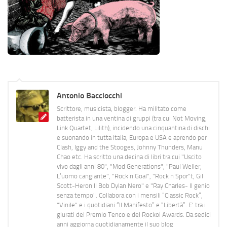
Antonio Bacciocchi
Scrittore, musicista, blogger. Ha militato come
batterista in una ventina di gruppi (tra cui Not Moving,
Link Quartet, Lilith), incidendo una cinquantina di dischi
e suonando in tutta Italia, Europa e USA e aprendo per
Clash, Iggy and the Stooges, Johnny Thunders, Manu
Chao etc. Ha scritto una decina di libri tra cui "Uscito
vivo dagli anni 80", "Mod Generations", "Paul Weller,
L’uomo cangiante", "Rock n Goal", "Rock n Spor"t, Gil
Scott-Heron Il Bob Dylan Nero" e "Ray Charles- Il genio
senza tempo". Collabora con i mensili “Classic Rock”,
"Vinile" e i quotidiani “Il Manifesto” e “Libertà”. E' tra i
giurati del Premio Tenco e del Rockol Awards. Da sedici
anni aggiorna quotidianamente il suo blog