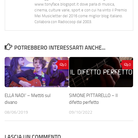
www.tonyface.blogspot.it dove parla di musica,
cinema, culture varie, sport e con cui ha vinto il Premio
Mei Musicletter del 2016 come miglior blog italiano.
Collabora con Radiocoop dal 2003.
POTREBBERO INTERESSARTI ANCHE...
0
0
ELLA NADI’ – Mettiti sul
SIMONE PITTARELLO – Il
divano
difetto perfetto
08/06/2019
09/10/2022
LASCIA UN COMMENTO