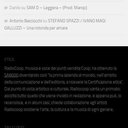
Danilo
su
SAM D – Leggera – (Prod. Manqc)
Antonio Bacciocchi
su
STEFANO SPAZZI / IVANO MAGI
GALLUZZI – Una rotonda per amare
ETICA
RadioCoop, musica e voce dei punti vendita Coop, ha ottenuto la
SA8000
diventando così "la prima azienda al mondo, nell'ambito
della comunicazione e dell'editoria, a ricevere la Certificazione etica".
Dal punto di vista artistico e culturale, Radiocoop vanta un primato:
ascolta tutto quello che viene inviato in redazione, e appena può, lo
recensisce, e in alcuni casi, chiede collaborazione agli artisti.
Radiocoop sostiene l'arte, la cultura e la musica di ogni genere.
TAG CLOUD