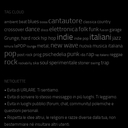
TAG CLOUD
cantautore
blues
beat
country
ambient
classica
bossa
elettronica
dance
folk
funk
crossover
garage
fusion
disco
indie
italiani
jazz
hip hop
Grunge;
hard rock
indie pop
new wave
metal;
nuova musica italiana
laPOP
lounge
kimura
pop
punk
rap
psichedelia
reggae
prog
post rock
r&b
rap italiano
rock
soul
sperimentale
trap
stoner
ska
swing
rockabilly
NETIQUETTE
• Evita di URLARE. Ti sentiamo.
• Evita di scrivere lo stesso messaggio in più luoghi. Ti leggiamo.
• Evita in luoghi pubblici (forum, chat, community) polemiche e
questioni personali.
• Rispetta le idee altrui, le religioni e razze diverse dalla tua, non
bestemmiare né insultare altri utenti.