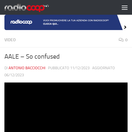
Salta al contenuto
VIDEO
0
AALE – So confused
DI
ANTONIO BACCIOCCHI
· PUBBLICATO
11/12/2023
· AGGIORNATO
06/12/2023