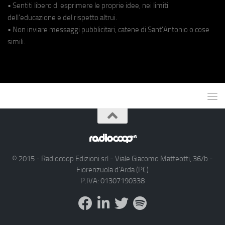
• Sentiti libero di esprimere le proprie idee, nei limiti
dell'educazione e del rispetto altrui.
• Non inviare messaggi pubblicitari, catene di Sant'Antonio o cose
simili.
© 2015 - Radiocoop Edizioni srl - Viale Giacomo Matteotti, 36/b -
Fiorenzuola d'Arda (PC)
P.IVA: 01307190338