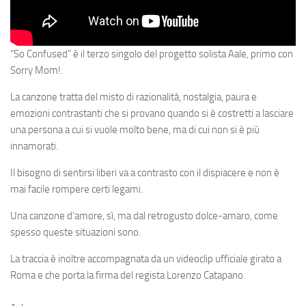
“So Confused” è il terzo singolo del progetto solista Aale, primo con
Sorry Mom!.
La canzone tratta del misto di razionalità, nostalgia, paura e
emozioni contrastanti che si provano quando si è costretti a lasciare
una persona a cui si vuole molto bene, ma di cui non si è più
innamorati.
Il bisogno di sentirsi liberi va a contrasto con il dispiacere e non è
mai facile rompere certi legami.
Una canzone d’amore, sì, ma dal retrogusto dolce-amaro, come
spesso queste situazioni sono.
La traccia è inoltre accompagnata da un videoclip ufficiale girato a
Roma e che porta la firma del regista Lorenzo Catapano.