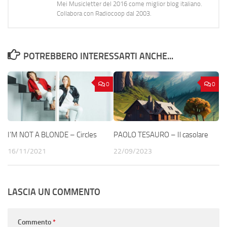
Mei Musicletter del 2016 come miglior blog italiano.
Collabora con Radiocoop dal 2003.
POTREBBERO INTERESSARTI ANCHE...
0
0
I’M NOT A BLONDE – Circles
PAOLO TESAURO – Il casolare
16/11/2021
22/09/2023
LASCIA UN COMMENTO
Commento
*