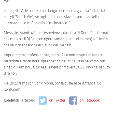
Aale
Il progetto Aale nasce da un lungo percorso.La gavetta è stata fatta
con gli “Scotch Ale”, raccogliendo soddisfazioni anche a livello
internazionale e sfiorando il “mainstream”.
Messa in ”stand by” quell’esperienza, dà vita a “It Rocks” un format
che mescola il Dj Set (con rigorosamente attitudine rock) al “Live” e
che va in scena anche al di fuori dei live club.
Imprenditore, professionista, padre, Aale non smette di essere
musicista e cantautore, riprendendo nel 2021 il suo percorso con il
singolo “Luminol”, a cui segue nella primavera 2022 “Non hai saputo
dire no”.
Nel 2023 firma con Sorry Mom!, con la quale esce la traccia “So
Confused”.
Condividi l'articolo:
on Twitter
on Facebook