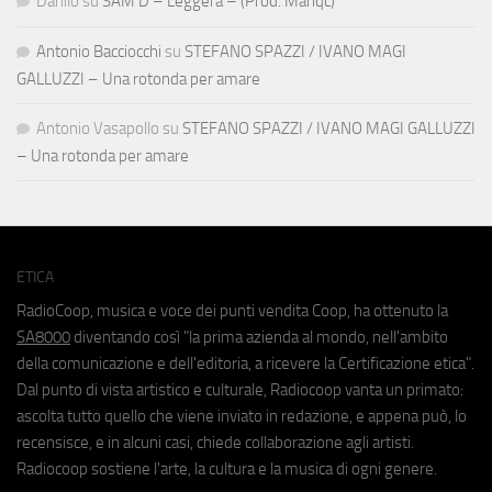
Danilo
su
SAM D – Leggera – (Prod. Manqc)
Antonio Bacciocchi
su
STEFANO SPAZZI / IVANO MAGI
GALLUZZI – Una rotonda per amare
Antonio Vasapollo
su
STEFANO SPAZZI / IVANO MAGI GALLUZZI
– Una rotonda per amare
ETICA
RadioCoop, musica e voce dei punti vendita Coop, ha ottenuto la
SA8000
diventando così "la prima azienda al mondo, nell'ambito
della comunicazione e dell'editoria, a ricevere la Certificazione etica".
Dal punto di vista artistico e culturale, Radiocoop vanta un primato:
ascolta tutto quello che viene inviato in redazione, e appena può, lo
recensisce, e in alcuni casi, chiede collaborazione agli artisti.
Radiocoop sostiene l'arte, la cultura e la musica di ogni genere.