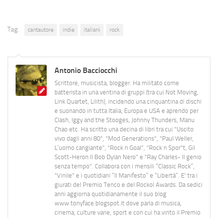
Tag:
cantautore
indie
italiani
rock
Antonio Bacciocchi
Scrittore, musicista, blogger. Ha militato come
batterista in una ventina di gruppi (tra cui Not Moving,
Link Quartet, Lilith), incidendo una cinquantina di dischi
e suonando in tutta Italia, Europa e USA e aprendo per
Clash, Iggy and the Stooges, Johnny Thunders, Manu
Chao etc. Ha scritto una decina di libri tra cui "Uscito
vivo dagli anni 80", "Mod Generations", "Paul Weller,
L’uomo cangiante", "Rock n Goal", "Rock n Spor"t, Gil
Scott-Heron Il Bob Dylan Nero" e "Ray Charles- Il genio
senza tempo". Collabora con i mensili “Classic Rock”,
"Vinile" e i quotidiani “Il Manifesto” e “Libertà”. E' tra i
giurati del Premio Tenco e del Rockol Awards. Da sedici
anni aggiorna quotidianamente il suo blog
www.tonyface.blogspot.it dove parla di musica,
cinema, culture varie, sport e con cui ha vinto il Premio