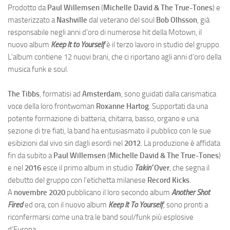
Prodotto da
Paul Willemsen
(
Michelle David & The True-Tones
) e
masterizzato a
Nashville
dal veterano del soul
Bob Olhsson
, già
responsabile negli anni d’oro di numerose hit della Motown, il
nuovo album
Keep It to Yourself
è il terzo lavoro in studio del gruppo.
L’album contiene 12 nuovi brani, che ci riportano agli anni d’oro della
musica funk e soul.
The Tibbs
, formatisi ad
Amsterdam
, sono guidati dalla carismatica
voce della loro frontwoman
Roxanne Hartog
. Supportati da una
potente formazione di batteria, chitarra, basso, organo e una
sezione di tre fiati, la band ha entusiasmato il pubblico con le sue
esibizioni dal vivo sin dagli esordi nel
2012
. La produzione è affidata
fin da subito a
Paul Willemsen
(
Michelle David & The True-Tones
)
e nel
2016
esce il primo album in studio
Takin’
Over
, che segna il
debutto del gruppo con l’etichetta milanese
Record Kicks
.
A
novembre 2020
pubblicano il loro secondo album
Another Shot
Fired
ed ora, con il nuovo album
Keep It To Yourself
,
sono pronti a
riconfermarsi come una tra le band soul/funk più esplosive
d’Europa.