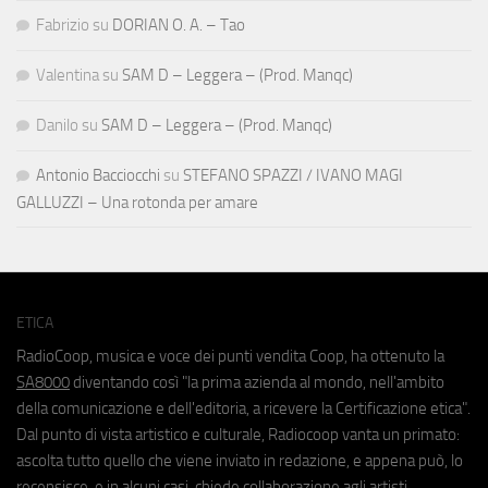
Fabrizio
su
DORIAN O. A. – Tao
Valentina
su
SAM D – Leggera – (Prod. Manqc)
Danilo
su
SAM D – Leggera – (Prod. Manqc)
Antonio Bacciocchi
su
STEFANO SPAZZI / IVANO MAGI
GALLUZZI – Una rotonda per amare
ETICA
RadioCoop, musica e voce dei punti vendita Coop, ha ottenuto la
SA8000
diventando così "la prima azienda al mondo, nell'ambito
della comunicazione e dell'editoria, a ricevere la Certificazione etica".
Dal punto di vista artistico e culturale, Radiocoop vanta un primato:
ascolta tutto quello che viene inviato in redazione, e appena può, lo
recensisce, e in alcuni casi, chiede collaborazione agli artisti.