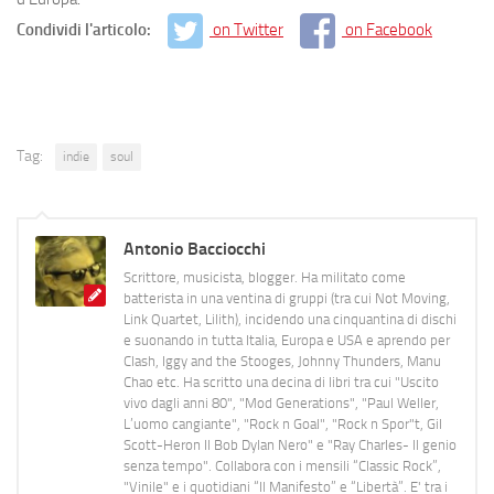
Condividi l'articolo:
on Twitter
on Facebook
Tag:
indie
soul
Antonio Bacciocchi
Scrittore, musicista, blogger. Ha militato come
batterista in una ventina di gruppi (tra cui Not Moving,
Link Quartet, Lilith), incidendo una cinquantina di dischi
e suonando in tutta Italia, Europa e USA e aprendo per
Clash, Iggy and the Stooges, Johnny Thunders, Manu
Chao etc. Ha scritto una decina di libri tra cui "Uscito
vivo dagli anni 80", "Mod Generations", "Paul Weller,
L’uomo cangiante", "Rock n Goal", "Rock n Spor"t, Gil
Scott-Heron Il Bob Dylan Nero" e "Ray Charles- Il genio
senza tempo". Collabora con i mensili “Classic Rock”,
"Vinile" e i quotidiani “Il Manifesto” e “Libertà”. E' tra i