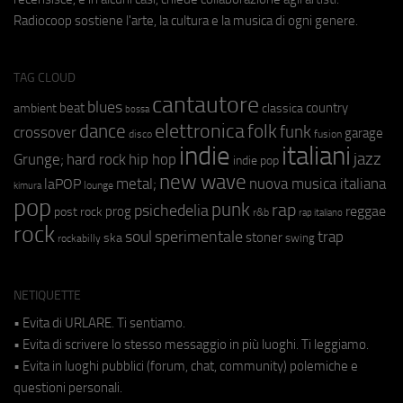
Radiocoop sostiene l'arte, la cultura e la musica di ogni genere.
TAG CLOUD
cantautore
blues
beat
country
ambient
classica
bossa
elettronica
dance
folk
funk
crossover
garage
fusion
disco
indie
italiani
jazz
hip hop
Grunge;
hard rock
indie pop
new wave
metal;
nuova musica italiana
laPOP
lounge
kimura
pop
punk
rap
psichedelia
reggae
prog
post rock
r&b
rap italiano
rock
soul
sperimentale
trap
stoner
ska
swing
rockabilly
NETIQUETTE
• Evita di URLARE. Ti sentiamo.
• Evita di scrivere lo stesso messaggio in più luoghi. Ti leggiamo.
• Evita in luoghi pubblici (forum, chat, community) polemiche e
questioni personali.