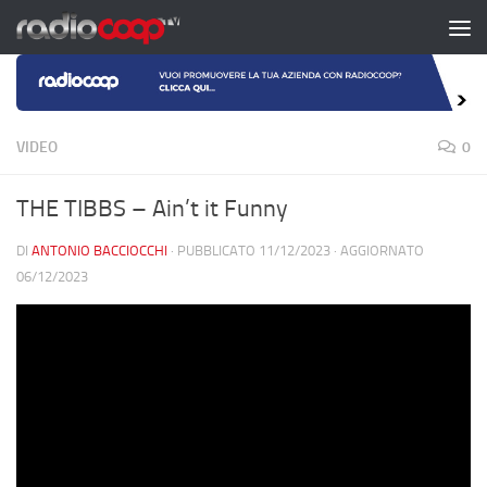
Salta al contenuto
VIDEO
0
THE TIBBS – Ain’t it Funny
DI
ANTONIO BACCIOCCHI
· PUBBLICATO
11/12/2023
· AGGIORNATO
06/12/2023