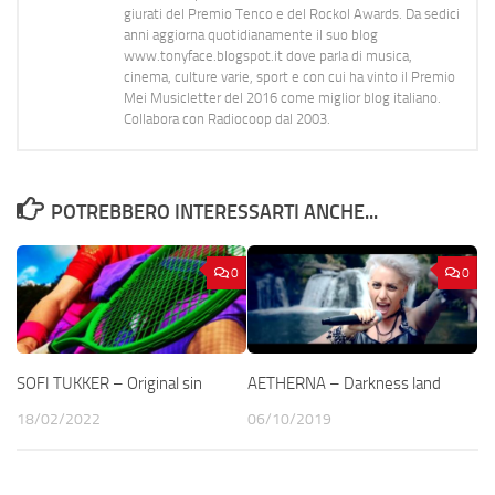
giurati del Premio Tenco e del Rockol Awards. Da sedici
anni aggiorna quotidianamente il suo blog
www.tonyface.blogspot.it dove parla di musica,
cinema, culture varie, sport e con cui ha vinto il Premio
Mei Musicletter del 2016 come miglior blog italiano.
Collabora con Radiocoop dal 2003.
POTREBBERO INTERESSARTI ANCHE...
0
0
SOFI TUKKER – Original sin
AETHERNA – Darkness land
18/02/2022
06/10/2019