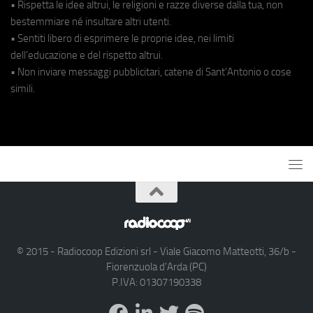
• Rispetta le idee altrui, le religioni e razze diverse dalla tua, non
bestemmiare né insultare altri utenti.
• Sentiti libero di esprimere le proprie idee, nei limiti
dell'educazione e del rispetto altrui.
• Non inviare messaggi pubblicitari, catene di Sant'Antonio o cose
simili.
© 2015 - Radiocoop Edizioni srl - Viale Giacomo Matteotti, 36/b -
Fiorenzuola d'Arda (PC)
P.IVA: 01307190338