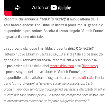
Record Kicks annuncia
Keep It To Yourself
, il nuovo album della
soul band olandese The Tibbs, in uscita il prossimo 26 gennaio e
disponibile in pre-ordine. Ascolta il primo singolo “Ain’t It Funny”
e guarda il video ufficiale.
La soul band olandese
The Tibbs
presenta
Keep It to Yourself
,
l’atteso nuovo album in uscita su LP, CD e in digitale il prossimo
26
gennaio
sull’etichetta milanese
Record Kicks
e ora disponibile
in
pre-order
sul sito della label
recordkicks.com
e su
Bandcamp
.
Il
primo singolo
del nuovo album è
“Ain’t It Funny”
,
ora
disponibile
sulle piattaforme digitali. Guarda il
video ufficiale
. Per la
band
“Ain’t It Funny”
è
“un brano sul senso di impotenza. Certi
problemi mondiali sembrano troppo grandi per essere affrontati da soli e
questo può farci sentire piccoli. Le scelte che compiamo nella nostra vita
quotidiana hanno realmente un impatto sul quadro generale?”