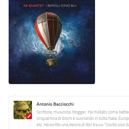
Antonio Bacciocchi
Scrittore, musicista, blogger. Ha militato come batter
cinquantina di dischi e suonando in tutta Italia, E
etc. Ha scritto una decina di libri tra cui "Uscito viv