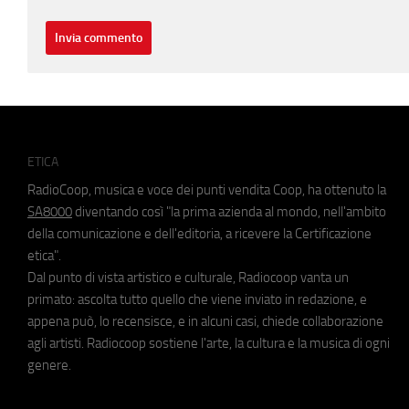
ETICA
RadioCoop, musica e voce dei punti vendita Coop, ha ottenuto la
SA8000
diventando così "la prima azienda al mondo, nell'ambito
della comunicazione e dell'editoria, a ricevere la Certificazione
etica".
Dal punto di vista artistico e culturale, Radiocoop vanta un
primato: ascolta tutto quello che viene inviato in redazione, e
appena può, lo recensisce, e in alcuni casi, chiede collaborazione
agli artisti. Radiocoop sostiene l'arte, la cultura e la musica di ogni
genere.