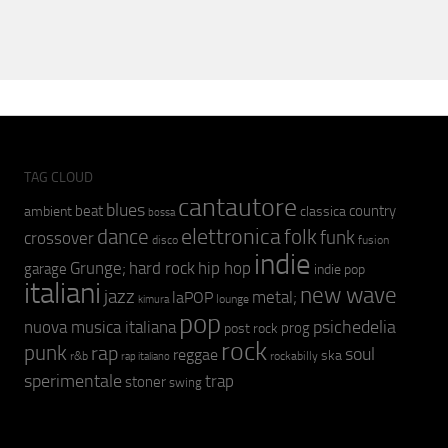
TAG CLOUD
cantautore
blues
beat
country
ambient
classica
bossa
elettronica
dance
folk
funk
crossover
fusion
disco
indie
hip hop
Grunge;
hard rock
garage
indie pop
italiani
new wave
jazz
metal;
laPOP
lounge
kimura
pop
psichedelia
nuova musica italiana
prog
post rock
rock
punk
rap
soul
reggae
ska
r&b
rockabilly
rap italiano
sperimentale
trap
stoner
swing