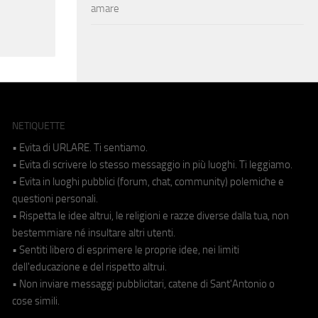
amare
NETIQUETTE
• Evita di URLARE. Ti sentiamo.
• Evita di scrivere lo stesso messaggio in più luoghi. Ti leggiamo.
• Evita in luoghi pubblici (forum, chat, community) polemiche e
questioni personali.
• Rispetta le idee altrui, le religioni e razze diverse dalla tua, non
bestemmiare né insultare altri utenti.
• Sentiti libero di esprimere le proprie idee, nei limiti
dell'educazione e del rispetto altrui.
• Non inviare messaggi pubblicitari, catene di Sant'Antonio o
cose simili.