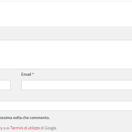
Email
*
prossima volta che commento.
cy
e ai
Termini di utilizzo
di Google.