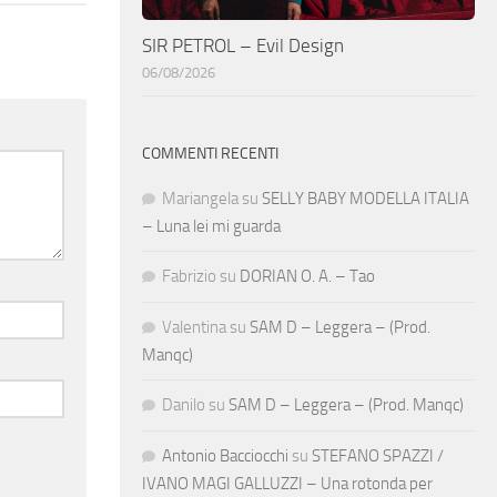
SIR PETROL – Evil Design
06/08/2026
COMMENTI RECENTI
Mariangela
su
SELLY BABY MODELLA ITALIA
– Luna lei mi guarda
Fabrizio
su
DORIAN O. A. – Tao
Valentina
su
SAM D – Leggera – (Prod.
Manqc)
Danilo
su
SAM D – Leggera – (Prod. Manqc)
Antonio Bacciocchi
su
STEFANO SPAZZI /
IVANO MAGI GALLUZZI – Una rotonda per