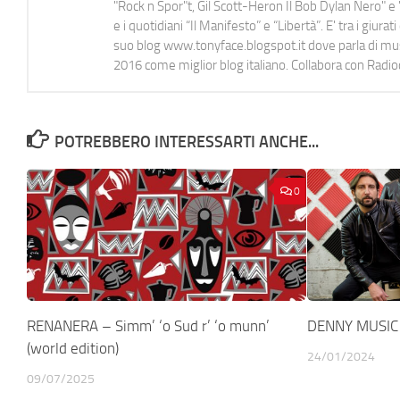
"Rock n Spor"t, Gil Scott-Heron Il Bob Dylan Nero" e "
e i quotidiani “Il Manifesto” e “Libertà”. E' tra i gi
suo blog www.tonyface.blogspot.it dove parla di music
2016 come miglior blog italiano. Collabora con Radi
POTREBBERO INTERESSARTI ANCHE...
0
RENANERA – Simm’ ‘o Sud r’ ‘o munn’
DENNY MUSIC 
(world edition)
24/01/2024
09/07/2025