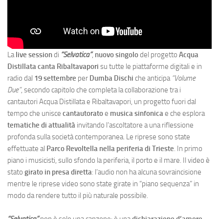
La
live session
di
“Selvatica”
,
nuovo singolo
del progetto
Acqua
Distillata canta Ribaltavapori
su tutte le piattaforme digitali e in
radio dal
19 settembre
per
Dumba Dischi
che anticipa
“Volume
Due”
, secondo capitolo che completa la collaborazione tra i
cantautori Acqua Distillata e Ribaltavapori, un progetto fuori dal
tempo che unisce
cantautorato
e
musica sinfonica
e che esplora
tematiche di attualità
invitando l’ascoltatore a una riflessione
profonda sulla società contemporanea. Le riprese sono state
effettuate al
Parco Revoltella nella periferia di Trieste
. In primo
piano i musicisti, sullo sfondo la periferia, il porto e il mare. Il video è
stato
girato in presa diretta
: l’audio non ha alcuna sovraincisione
mentre le riprese video sono state girate in “piano sequenza” in
modo da rendere tutto il più naturale possibile.
“Selvatica”
non è solo una canzone: è una
dichiarazione d’amore