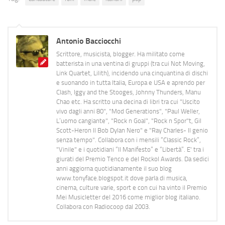
Antonio Bacciocchi
Scrittore, musicista, blogger. Ha militato come
batterista in una ventina di gruppi (tra cui Not Moving,
Link Quartet, Lilith), incidendo una cinquantina di dischi
e suonando in tutta Italia, Europa e USA e aprendo per
Clash, Iggy and the Stooges, Johnny Thunders, Manu
Chao etc. Ha scritto una decina di libri tra cui "Uscito
vivo dagli anni 80", "Mod Generations", "Paul Weller,
L’uomo cangiante", "Rock n Goal", "Rock n Spor"t, Gil
Scott-Heron Il Bob Dylan Nero" e "Ray Charles- Il genio
senza tempo". Collabora con i mensili “Classic Rock”,
"Vinile" e i quotidiani “Il Manifesto” e “Libertà”. E' tra i
giurati del Premio Tenco e del Rockol Awards. Da sedici
anni aggiorna quotidianamente il suo blog
www.tonyface.blogspot.it dove parla di musica,
cinema, culture varie, sport e con cui ha vinto il Premio
Mei Musicletter del 2016 come miglior blog italiano.
Collabora con Radiocoop dal 2003.