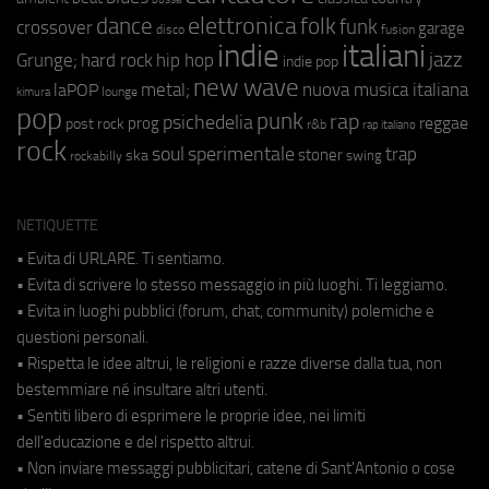
elettronica
dance
folk
funk
crossover
garage
fusion
disco
indie
italiani
jazz
hip hop
Grunge;
hard rock
indie pop
new wave
metal;
nuova musica italiana
laPOP
lounge
kimura
pop
punk
rap
psichedelia
reggae
prog
post rock
r&b
rap italiano
rock
soul
sperimentale
trap
stoner
ska
swing
rockabilly
NETIQUETTE
• Evita di URLARE. Ti sentiamo.
• Evita di scrivere lo stesso messaggio in più luoghi. Ti leggiamo.
• Evita in luoghi pubblici (forum, chat, community) polemiche e
questioni personali.
• Rispetta le idee altrui, le religioni e razze diverse dalla tua, non
bestemmiare né insultare altri utenti.
• Sentiti libero di esprimere le proprie idee, nei limiti
dell'educazione e del rispetto altrui.
• Non inviare messaggi pubblicitari, catene di Sant'Antonio o cose