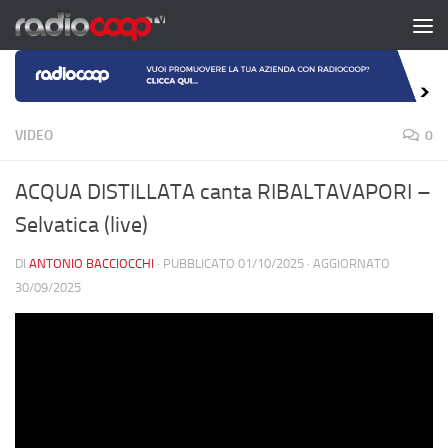
Salta al contenuto
VIDEO
0
ACQUA DISTILLATA canta RIBALTAVAPORI –
Selvatica (live)
DI
ANTONIO BACCIOCCHI
· PUBBLICATO
01/10/2025
· AGGIORNATO
30/09/2025