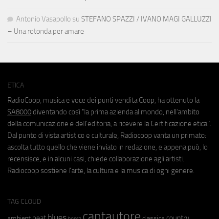
Antonio Vasapollo
su
STEFANO SPAZZI / IVANO MAGI GALLUZZI
– Una rotonda per amare
ETICA
RadioCoop, musica e voce dei punti vendita Coop, ha ottenuto la
SA8000
diventando così "la prima azienda al mondo, nell'ambito
della comunicazione e dell'editoria, a ricevere la Certificazione etica".
Dal punto di vista artistico e culturale, Radiocoop vanta un primato:
ascolta tutto quello che viene inviato in redazione, e appena può, lo
recensisce, e in alcuni casi, chiede collaborazione agli artisti.
Radiocoop sostiene l'arte, la cultura e la musica di ogni genere.
TAG CLOUD
cantautore
blues
beat
country
ambient
classica
bossa