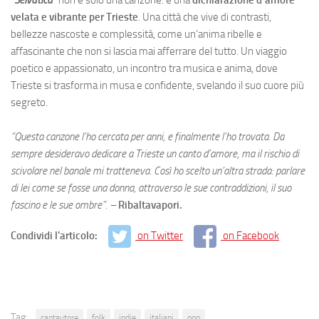
velata e vibrante per Trieste
. Una città che vive di contrasti,
bellezze nascoste e complessità, come un’anima ribelle e
affascinante che non si lascia mai afferrare del tutto. Un viaggio
poetico e appassionato, un incontro tra musica e anima, dove
Trieste si trasforma in musa e confidente, svelando il suo cuore più
segreto.
“Questa canzone l’ho cercata per anni, e finalmente l’ho trovata. Da
sempre desideravo dedicare a Trieste un canto d’amore, ma il rischio di
scivolare nel banale mi tratteneva. Così ho scelto un’altra strada: parlare
di lei come se fosse una donna, attraverso le sue contraddizioni, il suo
fascino e le sue ombre”. –
Ribaltavapori.
Condividi l'articolo:
on Twitter
on Facebook
Tag:
cantautore
folk
indie
italiani
pop