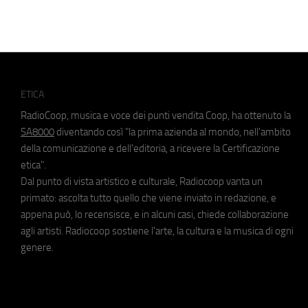
ETICA
RadioCoop, musica e voce dei punti vendita Coop, ha ottenuto la
SA8000
diventando così "la prima azienda al mondo, nell'ambito
della comunicazione e dell'editoria, a ricevere la Certificazione
etica".
Dal punto di vista artistico e culturale, Radiocoop vanta un
primato: ascolta tutto quello che viene inviato in redazione, e
appena può, lo recensisce, e in alcuni casi, chiede collaborazione
agli artisti. Radiocoop sostiene l'arte, la cultura e la musica di ogni
genere.