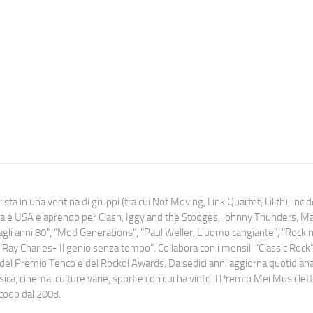
ista in una ventina di gruppi (tra cui Not Moving, Link Quartet, Lilith), inc
uropa e USA e aprendo per Clash, Iggy and the Stooges, Johnny Thunders, 
o dagli anni 80", "Mod Generations", "Paul Weller, L’uomo cangiante", "Rock n
Ray Charles- Il genio senza tempo". Collabora con i mensili “Classic Rock”,
urati del Premio Tenco e del Rockol Awards. Da sedici anni aggiorna quotidia
a, cinema, culture varie, sport e con cui ha vinto il Premio Mei Musiclett
ocoop dal 2003.