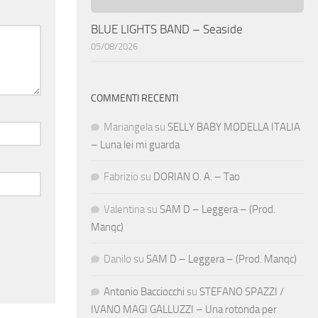
BLUE LIGHTS BAND – Seaside
05/08/2026
COMMENTI RECENTI
Mariangela
su
SELLY BABY MODELLA ITALIA
– Luna lei mi guarda
Fabrizio
su
DORIAN O. A. – Tao
Valentina
su
SAM D – Leggera – (Prod.
Manqc)
Danilo
su
SAM D – Leggera – (Prod. Manqc)
Antonio Bacciocchi
su
STEFANO SPAZZI /
IVANO MAGI GALLUZZI – Una rotonda per