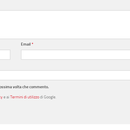
Email
*
prossima volta che commento.
cy
e ai
Termini di utilizzo
di Google.