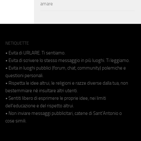
amare
NETIQUETTE
• Evita di URLARE. Ti sentiamo.
• Evita di scrivere lo stesso messaggio in più luoghi. Ti leggiamo.
• Evita in luoghi pubblici (forum, chat, community) polemiche e
questioni personali.
• Rispetta le idee altrui, le religioni e razze diverse dalla tua, non
bestemmiare né insultare altri utenti.
• Sentiti libero di esprimere le proprie idee, nei limiti
dell'educazione e del rispetto altrui.
• Non inviare messaggi pubblicitari, catene di Sant'Antonio o
cose simili.