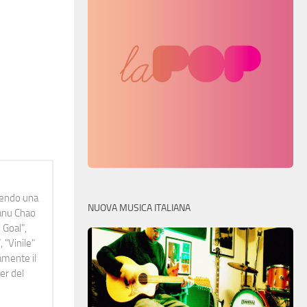
idendo una
NUOVA MUSICA ITALIANA
Manu Chao
 Goal",
 "Vinile"
namente il
er del