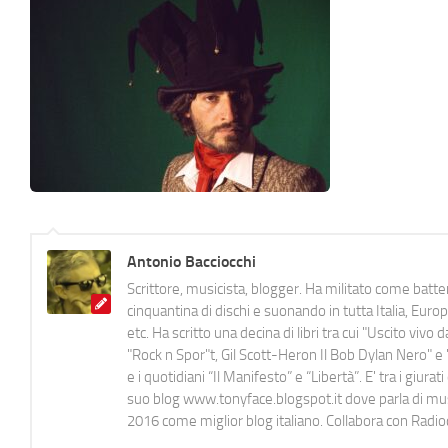
Antonio Bacciocchi
Scrittore, musicista, blogger. Ha militato come batter
cinquantina di dischi e suonando in tutta Italia, E
etc. Ha scritto una decina di libri tra cui "Uscito viv
"Rock n Spor"t, Gil Scott-Heron Il Bob Dylan Nero" e "
e i quotidiani “Il Manifesto” e “Libertà”. E' tra i gi
suo blog www.tonyface.blogspot.it dove parla di music
2016 come miglior blog italiano. Collabora con Radi