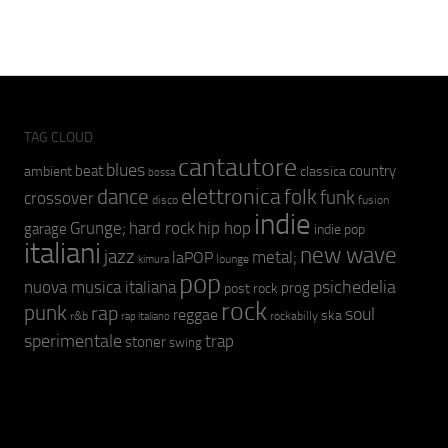
TAG CLOUD
cantautore
blues
beat
country
ambient
classica
bossa
elettronica
dance
folk
funk
crossover
fusion
disco
indie
hip hop
Grunge;
hard rock
garage
indie pop
italiani
new wave
jazz
metal;
laPOP
lounge
kimura
pop
psichedelia
nuova musica italiana
prog
post rock
rock
punk
rap
soul
reggae
ska
r&b
rockabilly
rap italiano
sperimentale
trap
stoner
swing