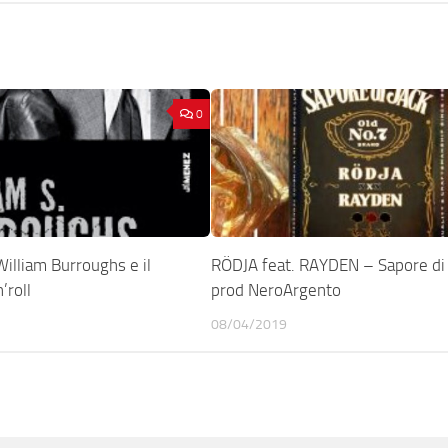
0
illiam Burroughs e il
RÖDJA feat. RAYDEN – Sapore di 
’roll
prod NeroArgento
08/04/2019