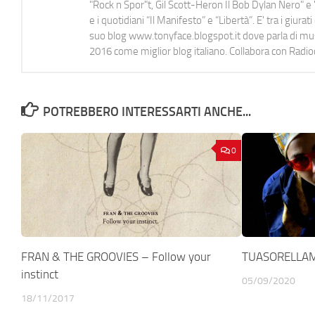
"Rock n Spor"t, Gil Scott-Heron Il Bob Dylan Nero" e "
e i quotidiani “Il Manifesto” e “Libertà”. E' tra i gi
suo blog www.tonyface.blogspot.it dove parla di music
2016 come miglior blog italiano. Collabora con Radi
POTREBBERO INTERESSARTI ANCHE...
0
FRAN & THE GROOVIES – Follow your
TUASORELLAM
instinct
05/09/2020
18/11/2017