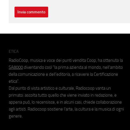
ETICA
RadioCoop, musica e voce dei punti vendita Coop, ha ottenuto la
SA8000
diventando così "la prima azienda al mondo, nell'ambito
della comunicazione e dell'editoria, a ricevere la Certificazione
etica".
Dal punto di vista artistico e culturale, Radiocoop vanta un
primato: ascolta tutto quello che viene inviato in redazione, e
appena può, lo recensisce, e in alcuni casi, chiede collaborazione
agli artisti. Radiocoop sostiene l'arte, la cultura e la musica di ogni
genere.