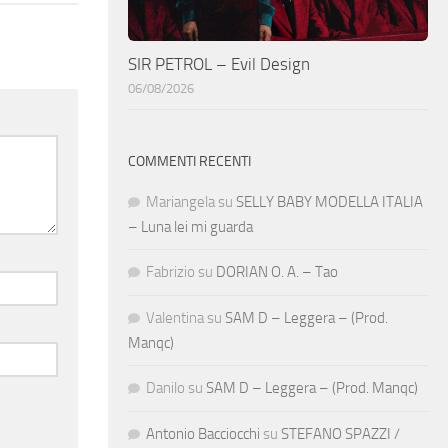
SIR PETROL – Evil Design
06/08/2026
COMMENTI RECENTI
Mariangela
su
SELLY BABY MODELLA ITALIA
– Luna lei mi guarda
Fabrizio
su
DORIAN O. A. – Tao
Valentina
su
SAM D – Leggera – (Prod.
Manqc)
Danilo
su
SAM D – Leggera – (Prod. Manqc)
Antonio Bacciocchi
su
STEFANO SPAZZI /