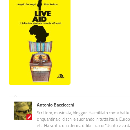
Antonio Bacciocchi
Scrittore, musicista, blogger. Ha militato come batter
cinquantina di dischi e suonando in tutta Italia, E
etc. Ha scritto una decina di libri tra cui "Uscito viv