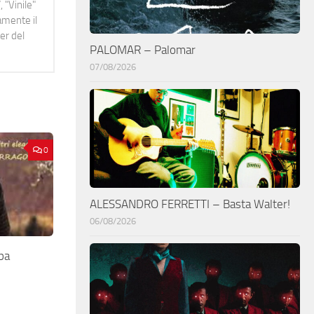
 "Vinile"
namente il
er del
PALOMAR – Palomar
07/08/2026
0
ALESSANDRO FERRETTI – Basta Walter!
06/08/2026
ba