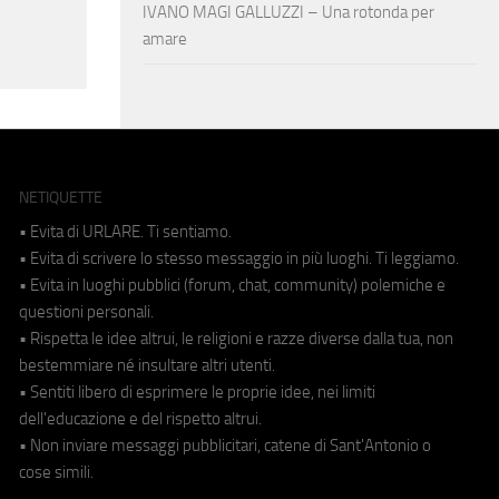
IVANO MAGI GALLUZZI – Una rotonda per
amare
NETIQUETTE
• Evita di URLARE. Ti sentiamo.
• Evita di scrivere lo stesso messaggio in più luoghi. Ti leggiamo.
• Evita in luoghi pubblici (forum, chat, community) polemiche e
questioni personali.
• Rispetta le idee altrui, le religioni e razze diverse dalla tua, non
bestemmiare né insultare altri utenti.
• Sentiti libero di esprimere le proprie idee, nei limiti
dell'educazione e del rispetto altrui.
• Non inviare messaggi pubblicitari, catene di Sant'Antonio o
cose simili.