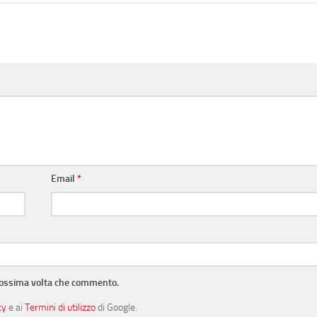
Email
*
prossima volta che commento.
cy
e ai
Termini di utilizzo
di Google.