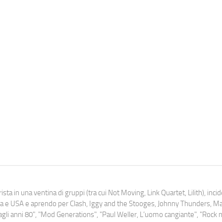
ista in una ventina di gruppi (tra cui Not Moving, Link Quartet, Lilith), inc
uropa e USA e aprendo per Clash, Iggy and the Stooges, Johnny Thunders, 
o dagli anni 80", "Mod Generations", "Paul Weller, L’uomo cangiante", "Rock n