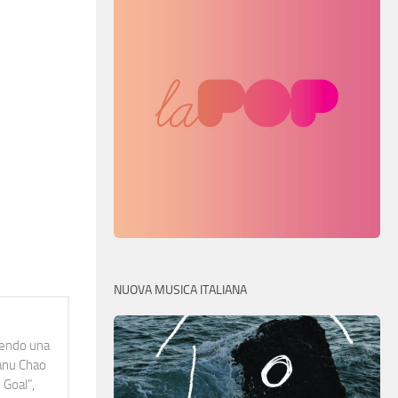
NUOVA MUSICA ITALIANA
idendo una
Manu Chao
 Goal",