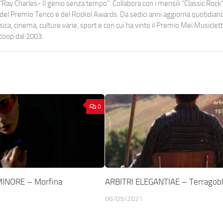
Ray Charles- Il genio senza tempo". Collabora con i mensili “Classic Rock”,
urati del Premio Tenco e del Rockol Awards. Da sedici anni aggiorna quotidia
a, cinema, culture varie, sport e con cui ha vinto il Premio Mei Musiclett
ocoop dal 2003.
0
INORE – Morfina
ARBITRI ELEGANTIAE – Terragob
06/09/2021