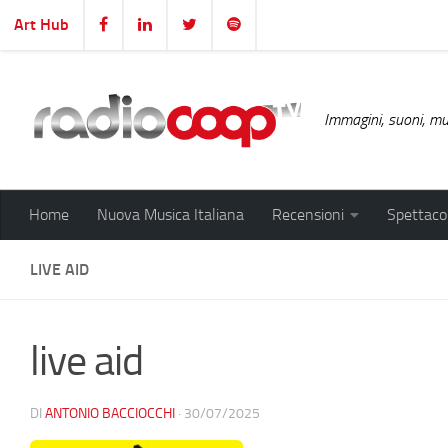
Art Hub
Salta al contenuto
Immagini, suoni, mus
Home
Nuova Musica Italiana
Recensioni
Spettacol
LIVE AID
live aid
DI
ANTONIO BACCIOCCHI
·
30/07/2025