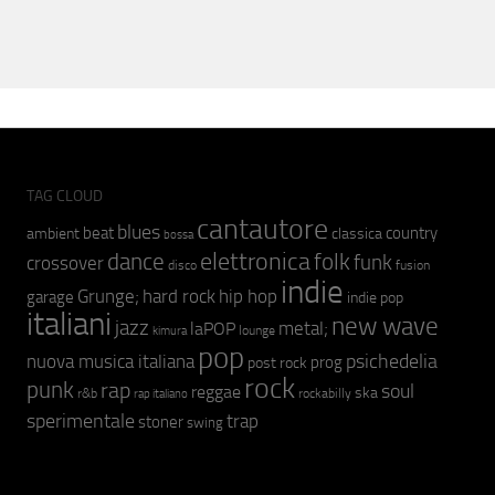
TAG CLOUD
cantautore
blues
beat
country
ambient
classica
bossa
elettronica
dance
folk
funk
crossover
fusion
disco
indie
hip hop
Grunge;
hard rock
garage
indie pop
italiani
new wave
jazz
metal;
laPOP
lounge
kimura
pop
psichedelia
nuova musica italiana
prog
post rock
rock
punk
rap
soul
reggae
ska
r&b
rockabilly
rap italiano
sperimentale
trap
stoner
swing