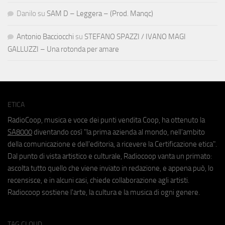
Danilo
su
SAM D – Leggera – (Prod. Manqc)
Antonio Bacciocchi
su
STEFANO SPAZZI / IVANO MAGI
GALLUZZI – Una rotonda per amare
ETICA
RadioCoop, musica e voce dei punti vendita Coop, ha ottenuto la
SA8000
diventando così "la prima azienda al mondo, nell'ambito
della comunicazione e dell'editoria, a ricevere la Certificazione etica".
Dal punto di vista artistico e culturale, Radiocoop vanta un primato:
ascolta tutto quello che viene inviato in redazione, e appena può, lo
recensisce, e in alcuni casi, chiede collaborazione agli artisti.
Radiocoop sostiene l'arte, la cultura e la musica di ogni genere.
TAG CLOUD