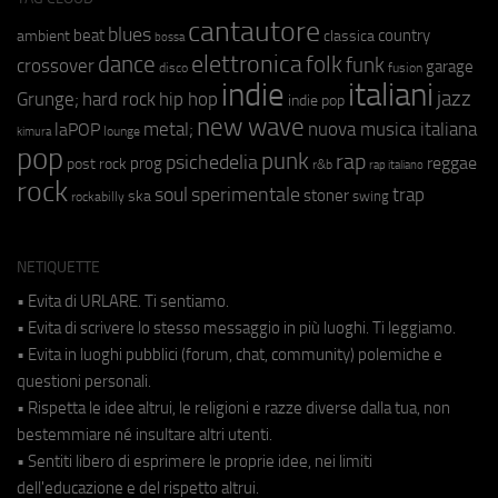
cantautore
blues
beat
country
ambient
classica
bossa
elettronica
dance
folk
funk
crossover
garage
fusion
disco
indie
italiani
jazz
hip hop
Grunge;
hard rock
indie pop
new wave
metal;
nuova musica italiana
laPOP
lounge
kimura
pop
punk
rap
psichedelia
reggae
prog
post rock
r&b
rap italiano
rock
soul
sperimentale
trap
stoner
ska
swing
rockabilly
NETIQUETTE
• Evita di URLARE. Ti sentiamo.
• Evita di scrivere lo stesso messaggio in più luoghi. Ti leggiamo.
• Evita in luoghi pubblici (forum, chat, community) polemiche e
questioni personali.
• Rispetta le idee altrui, le religioni e razze diverse dalla tua, non
bestemmiare né insultare altri utenti.
• Sentiti libero di esprimere le proprie idee, nei limiti
dell'educazione e del rispetto altrui.