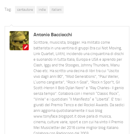
Tag:
cantautore
indie
italiani
Antonio Bacciocchi
Scrittore, musicista, blogger. Ha militato come
batterista in una ventina di gruppi (tra cui Not Moving,
Link Quartet, Lilith), incidendo una cinquantina di dischi
e suonando in tutta Italia, Europa e USA e aprendo per
Clash, Iggy and the Stooges, Johnny Thunders, Manu
Chao etc. Ha scritto una decina di libri tra cui "Uscito
vivo dagli anni 80", "Mod Generations", "Paul Weller,
L’uomo cangiante", "Rock n Goal", "Rock n Spor"t, Gil
Scott-Heron Il Bob Dylan Nero" e "Ray Charles- Il genio
senza tempo". Collabora con i mensili “Classic Rock”,
"Vinile" e i quotidiani “Il Manifesto” e “Libertà”. E' tra i
giurati del Premio Tenco e del Rockol Awards. Da sedici
anni aggiorna quotidianamente il suo blog
www.tonyface.blogspot.it dove parla di musica,
cinema, culture varie, sport e con cui ha vinto il Premio
Mei Musicletter del 2016 come miglior blog italiano.
Collabora con Radiocoop dal 2003.