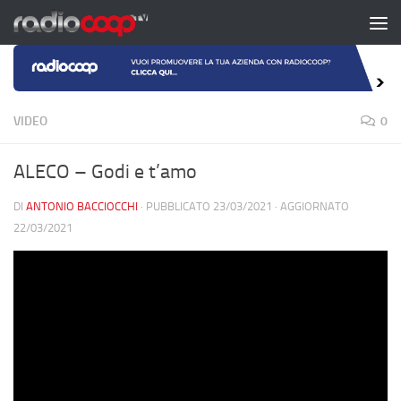
Salta al contenuto
VIDEO
0
ALECO – Godi e t’amo
DI
ANTONIO BACCIOCCHI
· PUBBLICATO
23/03/2021
· AGGIORNATO
22/03/2021