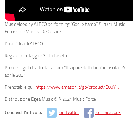
Music video by ALECO performing “Godi e t’amo” © 2021 Music
Force Cori: Martina De Cesare
Da un’idea di ALECO
Regia e montaggio: Giulia Lusetti
Primo singolo tratto dall’album “Il sapore della luna” in uscita il 9
aprile 2021
Prenotabile qui:
https://www.amazon.it/gp/product/B08Y…
Distribuzione Egea Music ℗ © 2021 Music Force
Condividi l'articolo:
on Twitter
on Facebook