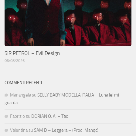
SIR PETROL – Evil Design
06/08/2026
COMMENTI RECENTI
Mariangela
su
SELLY BABY MODELLA ITALIA – Luna lei mi
guarda
Fabrizio
su
DORIAN O. A. – Tao
Valentina
su
SAM D – Leggera – (Prod. Manqc)