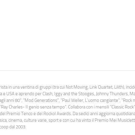
ista in una ventina di gruppi (tra cui Not Moving, Link Quartet, Lilith), inc
uropa e USA e aprendo per Clash, Iggy and the Stooges, Johnny Thunders, 
o dagli anni 80", "Mod Generations", "Paul Weller, L’uomo cangiante", "Rock n
Ray Charles- Il genio senza tempo". Collabora con i mensili “Classic Rock”,
urati del Premio Tenco e del Rockol Awards. Da sedici anni aggiorna quotidia
a, cinema, culture varie, sport e con cui ha vinto il Premio Mei Musiclett
ocoop dal 2003.