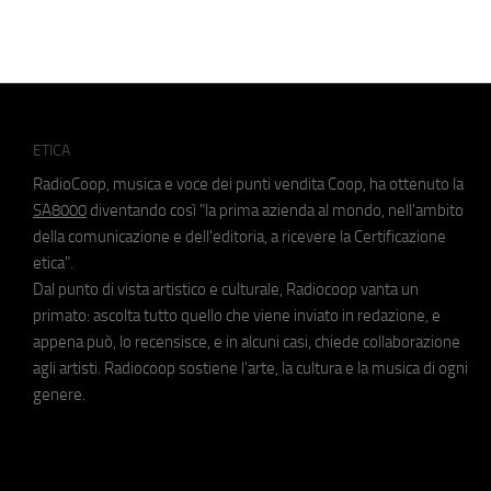
ETICA
RadioCoop, musica e voce dei punti vendita Coop, ha ottenuto la
SA8000
diventando così "la prima azienda al mondo, nell'ambito
della comunicazione e dell'editoria, a ricevere la Certificazione
etica".
Dal punto di vista artistico e culturale, Radiocoop vanta un
primato: ascolta tutto quello che viene inviato in redazione, e
appena può, lo recensisce, e in alcuni casi, chiede collaborazione
agli artisti. Radiocoop sostiene l'arte, la cultura e la musica di ogni
genere.