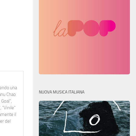
idendo una
NUOVA MUSICA ITALIANA
Manu Chao
 Goal",
 "Vinile"
namente il
er del