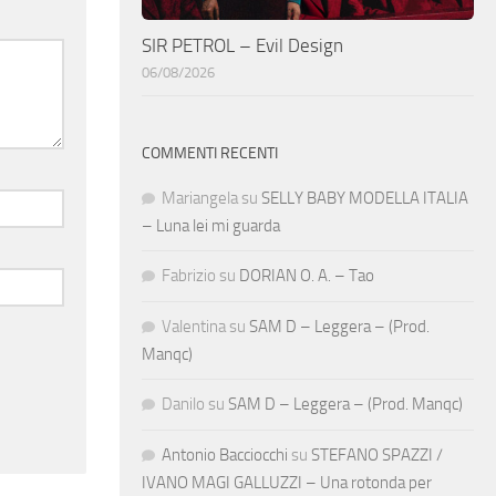
SIR PETROL – Evil Design
06/08/2026
COMMENTI RECENTI
Mariangela
su
SELLY BABY MODELLA ITALIA
– Luna lei mi guarda
Fabrizio
su
DORIAN O. A. – Tao
Valentina
su
SAM D – Leggera – (Prod.
Manqc)
Danilo
su
SAM D – Leggera – (Prod. Manqc)
Antonio Bacciocchi
su
STEFANO SPAZZI /
IVANO MAGI GALLUZZI – Una rotonda per