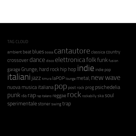
TAG CLOUD
cantautore
blues
beat
country
ambient
classica
bossa
elettronica
dance
folk
funk
crossover
fusion
disco
indie
hip hop
Grunge;
hard rock
garage
indie pop
italiani
new wave
jazz
metal;
laPOP
lounge
kimura
pop
psichedelia
nuova musica italiana
prog
post rock
rock
punk
rap
soul
reggae
ska
r&b
rockabilly
rap italiano
sperimentale
trap
stoner
swing