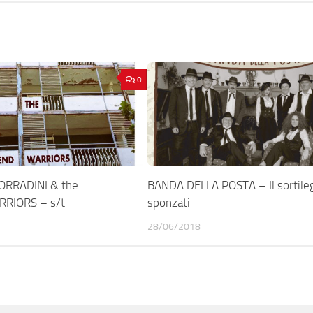
0
ORRADINI & the
BANDA DELLA POSTA – Il sortileg
RIORS – s/t
sponzati
28/06/2018