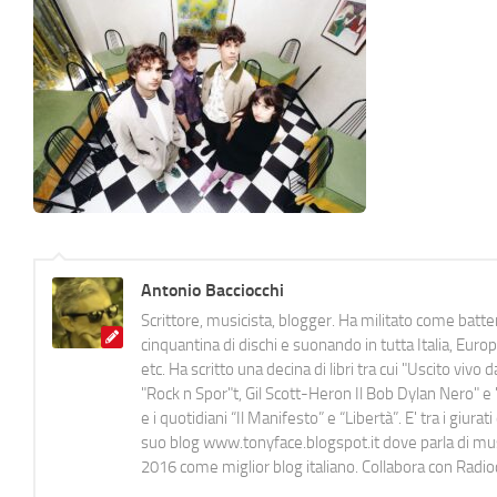
Antonio Bacciocchi
Scrittore, musicista, blogger. Ha militato come batter
cinquantina di dischi e suonando in tutta Italia, E
etc. Ha scritto una decina di libri tra cui "Uscito viv
"Rock n Spor"t, Gil Scott-Heron Il Bob Dylan Nero" e "
e i quotidiani “Il Manifesto” e “Libertà”. E' tra i gi
suo blog www.tonyface.blogspot.it dove parla di music
2016 come miglior blog italiano. Collabora con Radi