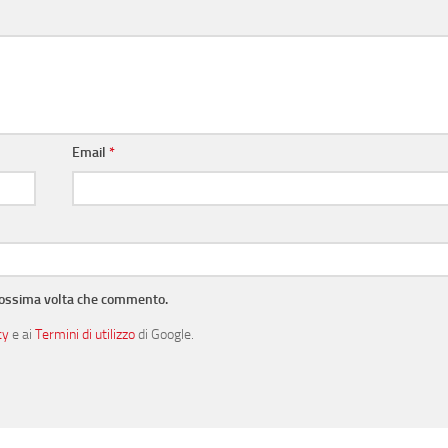
Email
*
prossima volta che commento.
cy
e ai
Termini di utilizzo
di Google.