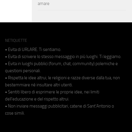
amare
NETIQUETTE
• Evita di URLARE. Ti sentiamo.
• Evita di scrivere lo stesso messaggio in più luoghi. Ti leggiamo.
• Evita in luoghi pubblici (forum, chat, community) polemiche e
questioni personali.
• Rispetta le idee altrui, le religioni e razze diverse dalla tua, non
bestemmiare né insultare altri utenti.
• Sentiti libero di esprimere le proprie idee, nei limiti
dell'educazione e del rispetto altrui.
• Non inviare messaggi pubblicitari, catene di Sant'Antonio o
cose simili.