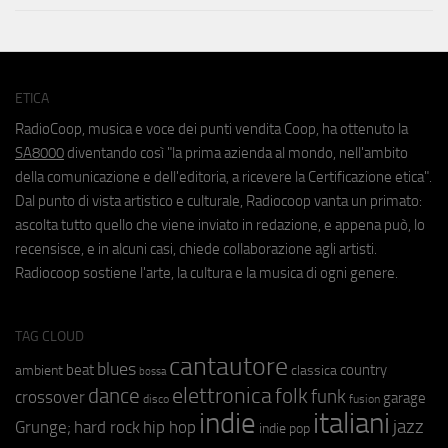
ETICA
RadioCoop, musica e voce dei punti vendita Coop, ha ottenuto la
SA8000
diventando così "la prima azienda al mondo, nell'ambito
della comunicazione e dell'editoria, a ricevere la Certificazione etica".
Dal punto di vista artistico e culturale, Radiocoop vanta un primato:
ascolta tutto quello che viene inviato in redazione, e appena può, lo
recensisce, e in alcuni casi, chiede collaborazione agli artisti.
Radiocoop sostiene l'arte, la cultura e la musica di ogni genere.
TAG CLOUD
cantautore
blues
beat
country
ambient
classica
bossa
elettronica
dance
folk
funk
crossover
garage
fusion
disco
indie
italiani
jazz
hip hop
Grunge;
hard rock
indie pop