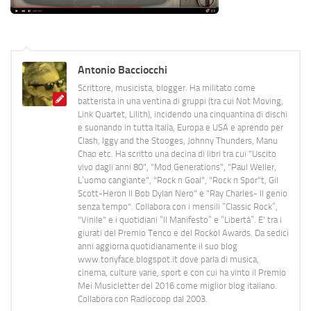
Antonio Bacciocchi
Scrittore, musicista, blogger. Ha militato come
batterista in una ventina di gruppi (tra cui Not Moving,
Link Quartet, Lilith), incidendo una cinquantina di dischi
e suonando in tutta Italia, Europa e USA e aprendo per
Clash, Iggy and the Stooges, Johnny Thunders, Manu
Chao etc. Ha scritto una decina di libri tra cui "Uscito
vivo dagli anni 80", "Mod Generations", "Paul Weller,
L’uomo cangiante", "Rock n Goal", "Rock n Spor"t, Gil
Scott-Heron Il Bob Dylan Nero" e "Ray Charles- Il genio
senza tempo". Collabora con i mensili “Classic Rock”,
"Vinile" e i quotidiani “Il Manifesto” e “Libertà”. E' tra i
giurati del Premio Tenco e del Rockol Awards. Da sedici
anni aggiorna quotidianamente il suo blog
www.tonyface.blogspot.it dove parla di musica,
cinema, culture varie, sport e con cui ha vinto il Premio
Mei Musicletter del 2016 come miglior blog italiano.
Collabora con Radiocoop dal 2003.