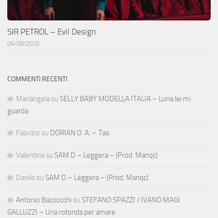
SIR PETROL – Evil Design
06/08/2026
COMMENTI RECENTI
Mariangela
su
SELLY BABY MODELLA ITALIA – Luna lei mi
guarda
Fabrizio
su
DORIAN O. A. – Tao
Valentina
su
SAM D – Leggera – (Prod. Manqc)
Danilo
su
SAM D – Leggera – (Prod. Manqc)
Antonio Bacciocchi
su
STEFANO SPAZZI / IVANO MAGI
GALLUZZI – Una rotonda per amare