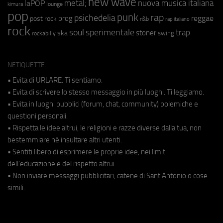
new wave
metal;
nuova musica italiana
laPOP
lounge
kimura
pop
punk
rap
psichedelia
reggae
prog
post rock
r&b
rap italiano
rock
soul
sperimentale
trap
stoner
ska
swing
rockabilly
NETIQUETTE
• Evita di URLARE. Ti sentiamo.
• Evita di scrivere lo stesso messaggio in più luoghi. Ti leggiamo.
• Evita in luoghi pubblici (forum, chat, community) polemiche e
questioni personali.
• Rispetta le idee altrui, le religioni e razze diverse dalla tua, non
bestemmiare né insultare altri utenti.
• Sentiti libero di esprimere le proprie idee, nei limiti
dell'educazione e del rispetto altrui.
• Non inviare messaggi pubblicitari, catene di Sant'Antonio o cose
simili.