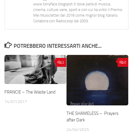
www.tonyface.blogspot.it dove parla di musica,
cinema, culture varie, sport e con cui ha vinto il Premio
Mei Musicletter del 2016 come miglior blog italiano.
Collabora con Radiocoop dal 2003.
POTREBBERO INTERESSARTI ANCHE...
2
0
FRANCIE – The Waste Land
14/07/2017
THE SHAMELESS – Prayers
after Dark
24/04/2025