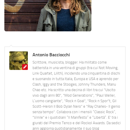
Antonio Bacciocchi
Scrittore, musicista, blogger. Ha militato come
batterista in una ventina di gruppi (tra cui Not Moving,
Link Quartet, Lilith), incidendo una cinquantina di dischi
e suonando in tutta Italia, Europa e USA e aprendo per
Clash, Iggy and the Stooges, Johnny Thunders, Manu
Chao etc. Ha scritto una decina di libri tra cui "Uscito
vivo dagli anni 80", "Mod Generations", "Paul Weller,
L’uomo cangiante", "Rock n Goal", "Rock n Spor"t, Gil
Scott-Heron Il Bob Dylan Nero" e "Ray Charles- Il genio
senza tempo". Collabora con i mensili “Classic Rock”,
"Vinile" e i quotidiani “Il Manifesto” e “Libertà”. E' tra i
giurati del Premio Tenco e del Rockol Awards. Da sedici
anni aggiorna quotidianamente il suo blog