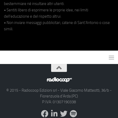
bestemmiare né insultare altri utenti.
• Sentiti libero di esprimere le proprie idee, nei limiti
dell'educazione e del rispetto altrui.
• Non inviare messaggi pubblicitari, catene di Sant'Antonio o cose
simili.
© 2015 - Radiocoop Edizioni srl - Viale Giacomo Matteotti, 36/b -
Fiorenzuola d'Arda (PC)
P.IVA: 01307190338