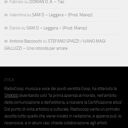
Fabrizio
su
DORIAN O. A. – Tao
Valentina
su
SAM D – Leggera – (Prod. Manqc)
Danilo
su
SAM D – Leggera – (Prod. Manqc)
Antonio Bacciocchi
su
STEFANO SPAZZI / IVANO MAGI
GALLUZZI – Una rotonda per amare
ETICA
RadioCoop, musica e voce dei punti vendita Coop, ha ottenuto la
SA8000
diventando così "la prima azienda al mondo, nell'ambito
della comunicazione e dell'editoria, a ricevere la Certificazione etica".
Dal punto di vista artistico e culturale, Radiocoop vanta un primato:
ascolta tutto quello che viene inviato in redazione, e appena può, lo
recensisce, e in alcuni casi, chiede collaborazione agli artisti.