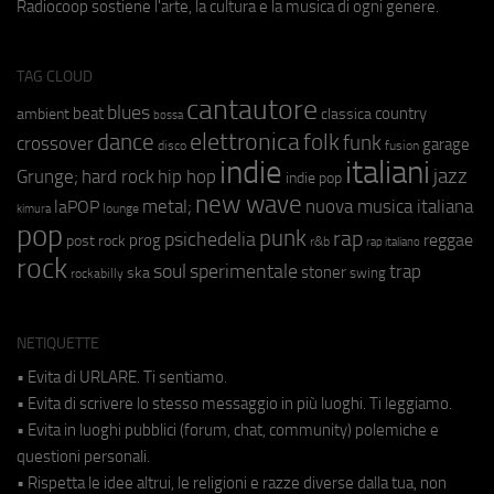
Radiocoop sostiene l'arte, la cultura e la musica di ogni genere.
TAG CLOUD
cantautore
blues
beat
country
ambient
classica
bossa
elettronica
dance
folk
funk
crossover
garage
fusion
disco
indie
italiani
jazz
hip hop
Grunge;
hard rock
indie pop
new wave
metal;
nuova musica italiana
laPOP
lounge
kimura
pop
punk
rap
psichedelia
reggae
prog
post rock
r&b
rap italiano
rock
soul
sperimentale
trap
stoner
ska
swing
rockabilly
NETIQUETTE
• Evita di URLARE. Ti sentiamo.
• Evita di scrivere lo stesso messaggio in più luoghi. Ti leggiamo.
• Evita in luoghi pubblici (forum, chat, community) polemiche e
questioni personali.
• Rispetta le idee altrui, le religioni e razze diverse dalla tua, non