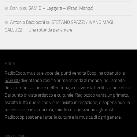
Danilo
su
SAM D – Leggera – (Prod. Manqc)
Antonio Bacciocchi
su
STEFANO SPAZZI / IVANO MAGI
GALLUZZI – Una rotonda per amare
ETICA
RadioCoop, musica e voce dei punti vendita Coop, ha ottenuto la
SA8000
diventando così "la prima azienda al mondo, nell'ambito
della comunicazione e dell'editoria, a ricevere la Certificazione etica".
Dal punto di vista artistico e culturale, Radiocoop vanta un primato:
ascolta tutto quello che viene inviato in redazione, e appena può, lo
recensisce, e in alcuni casi, chiede collaborazione agli artisti.
Radiocoop sostiene l'arte, la cultura e la musica di ogni genere.
TAG CLOUD