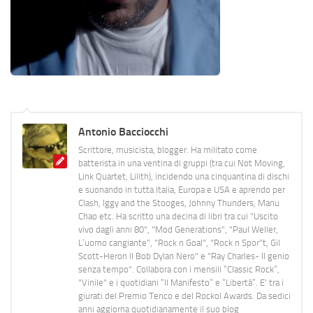
Antonio Bacciocchi
Scrittore, musicista, blogger. Ha militato come
batterista in una ventina di gruppi (tra cui Not Moving,
Link Quartet, Lilith), incidendo una cinquantina di dischi
e suonando in tutta Italia, Europa e USA e aprendo per
Clash, Iggy and the Stooges, Johnny Thunders, Manu
Chao etc. Ha scritto una decina di libri tra cui "Uscito
vivo dagli anni 80", "Mod Generations", "Paul Weller,
L’uomo cangiante", "Rock n Goal", "Rock n Spor"t, Gil
Scott-Heron Il Bob Dylan Nero" e "Ray Charles- Il genio
senza tempo". Collabora con i mensili “Classic Rock”,
"Vinile" e i quotidiani “Il Manifesto” e “Libertà”. E' tra i
giurati del Premio Tenco e del Rockol Awards. Da sedici
anni aggiorna quotidianamente il suo blog