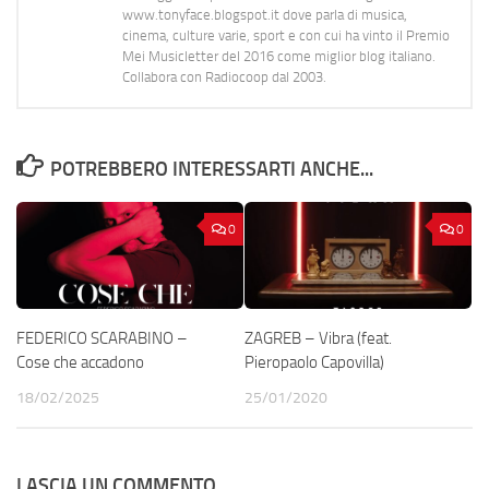
www.tonyface.blogspot.it dove parla di musica,
cinema, culture varie, sport e con cui ha vinto il Premio
Mei Musicletter del 2016 come miglior blog italiano.
Collabora con Radiocoop dal 2003.
POTREBBERO INTERESSARTI ANCHE...
0
0
FEDERICO SCARABINO –
ZAGREB – Vibra (feat.
Cose che accadono
Pieropaolo Capovilla)
18/02/2025
25/01/2020
LASCIA UN COMMENTO