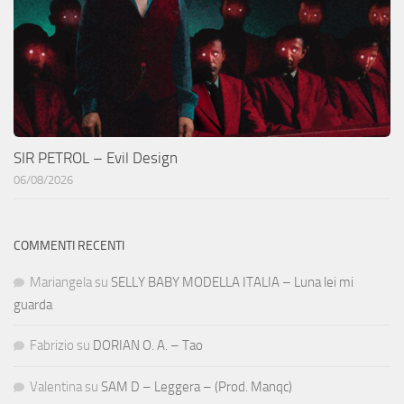
SIR PETROL – Evil Design
06/08/2026
COMMENTI RECENTI
Mariangela
su
SELLY BABY MODELLA ITALIA – Luna lei mi
guarda
Fabrizio
su
DORIAN O. A. – Tao
Valentina
su
SAM D – Leggera – (Prod. Manqc)