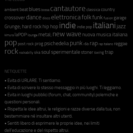
cantautore
blues
beat
country
ambient
classica
bossa
elettronica
dance
folk
funk
crossover
garage
fusion
disco
indie
italiani
jazz
hip hop
Grunge;
hard rock
indie pop
new wave
metal;
nuova musica italiana
laPOP
lounge
kimura
pop
punk
rap
psichedelia
reggae
prog
post rock
r&b
rap italiano
rock
soul
sperimentale
trap
stoner
ska
swing
rockabilly
NETIQUETTE
• Evita di URLARE. Ti sentiamo.
• Evita di scrivere lo stesso messaggio in più luoghi. Ti leggiamo.
• Evita in luoghi pubblici (forum, chat, community) polemiche e
questioni personali.
• Rispetta le idee altrui, le religioni e razze diverse dalla tua, non
bestemmiare né insultare altri utenti.
• Sentiti libero di esprimere le proprie idee, nei limiti
dell'educazione e del rispetto altrui.