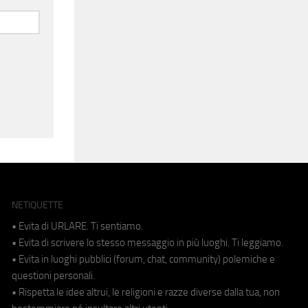
NETIQUETTE
• Evita di URLARE. Ti sentiamo.
• Evita di scrivere lo stesso messaggio in più luoghi. Ti leggiamo.
• Evita in luoghi pubblici (forum, chat, community) polemiche e
questioni personali.
• Rispetta le idee altrui, le religioni e razze diverse dalla tua, non