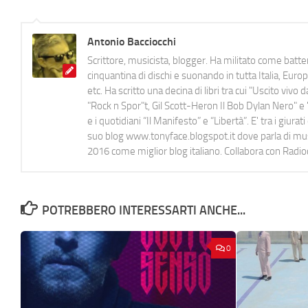
Antonio Bacciocchi
Scrittore, musicista, blogger. Ha militato come batter
cinquantina di dischi e suonando in tutta Italia, E
etc. Ha scritto una decina di libri tra cui "Uscito viv
"Rock n Spor"t, Gil Scott-Heron Il Bob Dylan Nero" e "
e i quotidiani “Il Manifesto” e “Libertà”. E' tra i gi
suo blog www.tonyface.blogspot.it dove parla di music
2016 come miglior blog italiano. Collabora con Radi
POTREBBERO INTERESSARTI ANCHE...
0