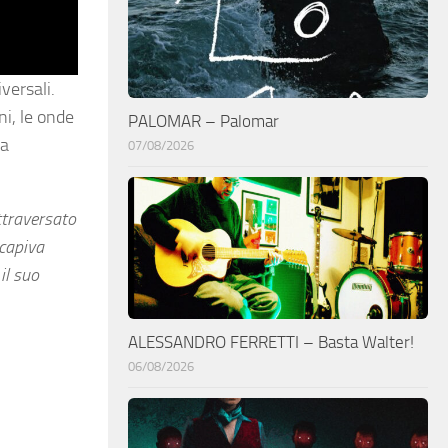
versali.
ni, le onde
PALOMAR – Palomar
ca
07/08/2026
ttraversato
 capiva
il suo
ALESSANDRO FERRETTI – Basta Walter!
06/08/2026