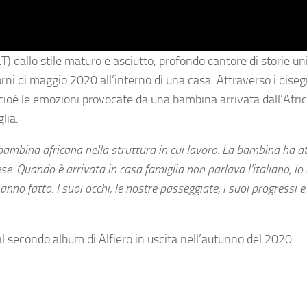
T) dallo stile maturo e asciutto, profondo cantore di storie uni
giorni di maggio 2020 all’interno di una casa. Attraverso i diseg
, cioè le emozioni provocate da una bambina arrivata dall’Afri
lia.
 bambina africana nella struttura in cui lavoro. La bambina ha a
ese. Quando è arrivata in casa famiglia non parlava l’italiano, lo
anno fatto. I suoi occhi, le nostre passeggiate, i suoi progressi e 
al secondo album di Alfiero in uscita nell’autunno del 2020.