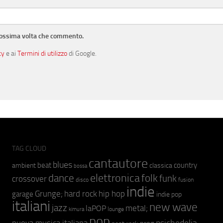
prossima volta che commento.
cy
e ai
Termini di utilizzo
di Google.
TAG CLOUD
cantautore
blues
beat
country
ambient
classica
bossa
elettronica
dance
folk
funk
crossover
fusion
disco
indie
hip hop
Grunge;
hard rock
garage
indie pop
italiani
new wave
jazz
metal;
laPOP
lounge
kimura
pop