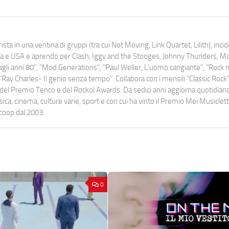
ista in una ventina di gruppi (tra cui Not Moving, Link Quartet, Lilith), inc
uropa e USA e aprendo per Clash, Iggy and the Stooges, Johnny Thunders, 
o dagli anni 80", "Mod Generations", "Paul Weller, L’uomo cangiante", "Rock n
Ray Charles- Il genio senza tempo". Collabora con i mensili “Classic Rock”,
urati del Premio Tenco e del Rockol Awards. Da sedici anni aggiorna quotidia
a, cinema, culture varie, sport e con cui ha vinto il Premio Mei Musiclett
ocoop dal 2003.
0