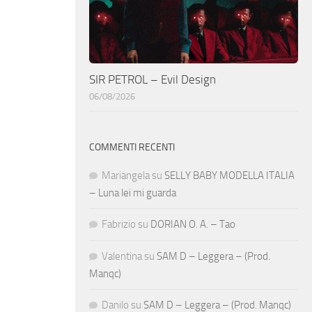
SIR PETROL – Evil Design
06/08/2026
COMMENTI RECENTI
Mariangela
su
SELLY BABY MODELLA ITALIA
– Luna lei mi guarda
Fabrizio
su
DORIAN O. A. – Tao
Valentina
su
SAM D – Leggera – (Prod.
Manqc)
Danilo
su
SAM D – Leggera – (Prod. Manqc)