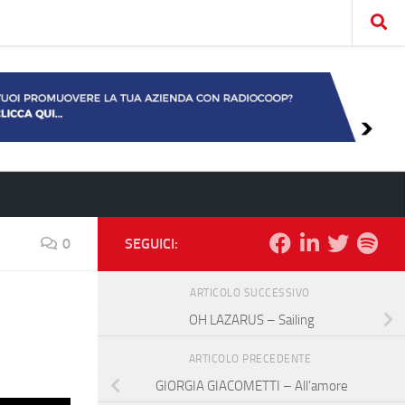
0
SEGUICI:
ARTICOLO SUCCESSIVO
OH LAZARUS – Sailing
ARTICOLO PRECEDENTE
GIORGIA GIACOMETTI – All’amore