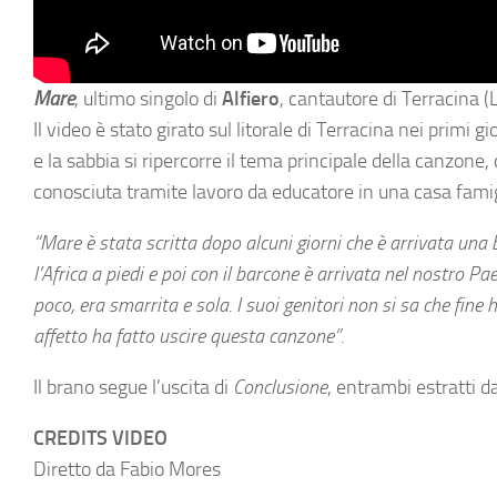
Mare
, ultimo singolo di
Alfiero
, cantautore di Terracina (L
Il video è stato girato sul litorale di Terracina nei primi 
e la sabbia si ripercorre il tema principale della canzone
conosciuta tramite lavoro da educatore in una casa famig
“Mare
è stata scritta dopo alcuni giorni che è arrivata una
l’Africa a piedi e poi con il barcone è arrivata nel nostro Pa
poco, era smarrita e sola. I suoi genitori non si sa che fine h
affetto ha fatto uscire questa canzone”.
Il brano segue l’uscita di
Conclusione
, entrambi estratti d
CREDITS VIDEO
Diretto da Fabio Mores