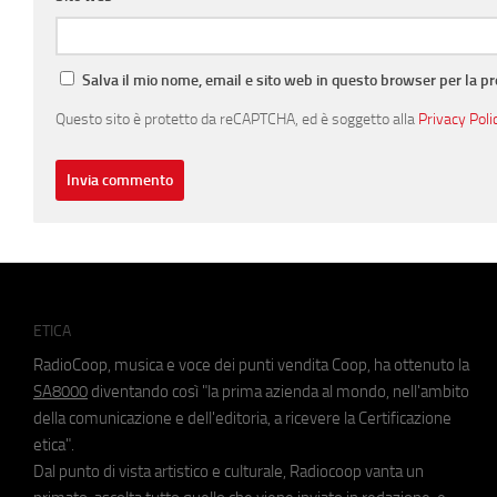
Salva il mio nome, email e sito web in questo browser per la 
Questo sito è protetto da reCAPTCHA, ed è soggetto alla
Privacy Poli
ETICA
RadioCoop, musica e voce dei punti vendita Coop, ha ottenuto la
SA8000
diventando così "la prima azienda al mondo, nell'ambito
della comunicazione e dell'editoria, a ricevere la Certificazione
etica".
Dal punto di vista artistico e culturale, Radiocoop vanta un