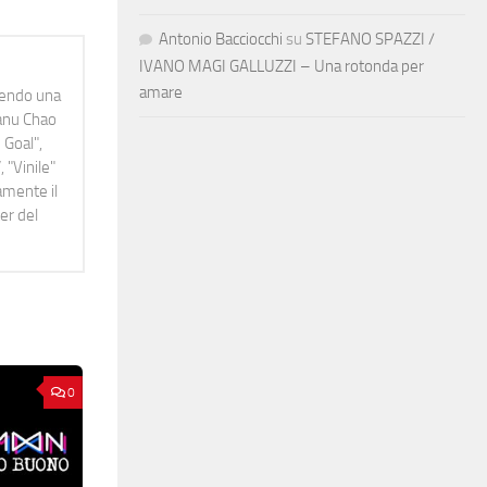
Antonio Bacciocchi
su
STEFANO SPAZZI /
IVANO MAGI GALLUZZI – Una rotonda per
amare
idendo una
Manu Chao
 Goal",
 "Vinile"
namente il
er del
0