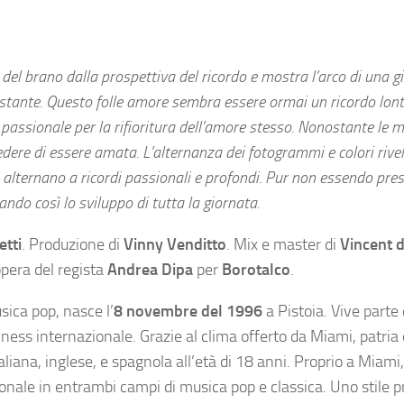
 del brano dalla prospettiva del ricordo e mostra l’arco di una g
 costante. Questo folle amore sembra essere ormai un ricordo lon
 passionale per la rifioritura dell’amore stesso. Nonostante le 
iedere di essere amata. L’alternanza dei fotogrammi e colori rive
 alternano a ricordi passionali e profondi. Pur non essendo pre
ando così lo sviluppo di tutta la giornata.
etti
. Produzione di
Vinny Venditto
. Mix e master di
Vincent 
opera del regista
Andrea Dipa
per
Borotalco
.
sica pop, nasce l’
8 novembre del 1996
a Pistoia. Vive parte
iness internazionale. Grazie al clima offerto da Miami, patria 
liana, inglese, e spagnola all’età di 18 anni. Proprio a Miami,
zionale in entrambi campi di musica pop e classica. Uno stile 