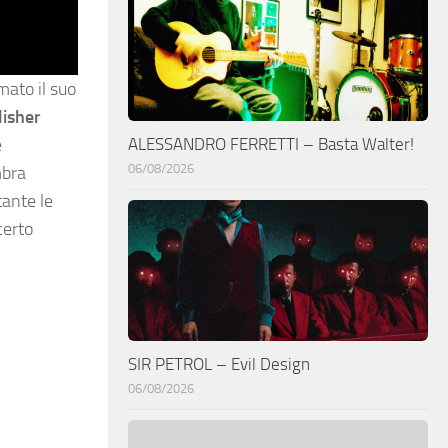
mato il suo
lisher
ALESSANDRO FERRETTI – Basta Walter!
e
06/08/2026
mbra
tante le
certo
SIR PETROL – Evil Design
06/08/2026