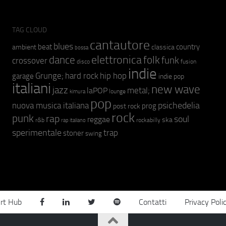
TAG CLOUD
cantautore
blues
beat
country
ambient
classica
bossa
elettronica
dance
folk
funk
crossover
fusion
disco
indie
hip hop
Grunge;
hard rock
garage
indie pop
italiani
new wave
jazz
metal;
laPOP
lounge
kimura
pop
psichedelia
nuova musica italiana
prog
post rock
rock
punk
rap
soul
reggae
ska
r&b
rockabilly
rap italiano
sperimentale
trap
stoner
swing
rt Hub
Contatti
Privacy Poli