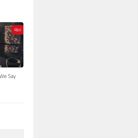
0
We Say