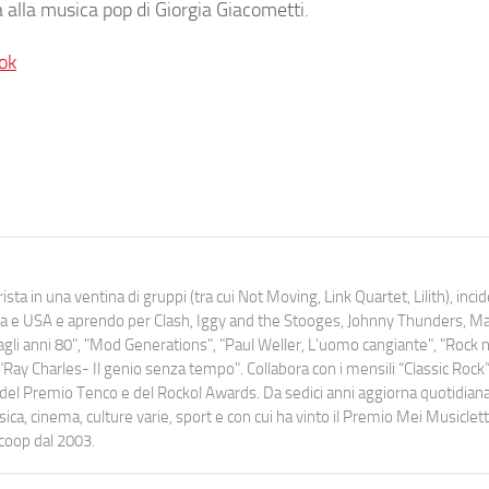
 alla musica pop di Giorgia Giacometti.
ok
ista in una ventina di gruppi (tra cui Not Moving, Link Quartet, Lilith), inc
uropa e USA e aprendo per Clash, Iggy and the Stooges, Johnny Thunders, 
o dagli anni 80", "Mod Generations", "Paul Weller, L’uomo cangiante", "Rock n
Ray Charles- Il genio senza tempo". Collabora con i mensili “Classic Rock”,
urati del Premio Tenco e del Rockol Awards. Da sedici anni aggiorna quotidia
a, cinema, culture varie, sport e con cui ha vinto il Premio Mei Musiclett
ocoop dal 2003.