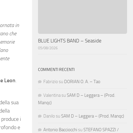
iornata in
tano che
BLUE LIGHTS BAND – Seaside
memorie
05/08/2026
lano
sente
COMMENTI RECENTI
de Leon
.
Fabrizio
su
DORIAN O. A. – Tao
Valentina
su
SAM D – Leggera – (Prod.
 della sua
Manqc)
della
Danilo
su
SAM D – Leggera – (Prod. Manqc)
 produce i
profondo e
Antonio Bacciocchi
su
STEFANO SPAZZI /