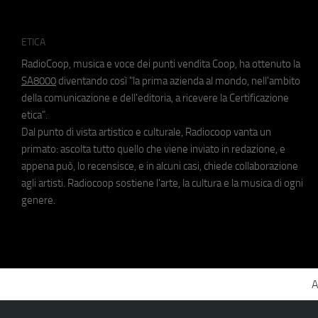
ETICA
RadioCoop, musica e voce dei punti vendita Coop, ha ottenuto la
SA8000
diventando così "la prima azienda al mondo, nell'ambito
della comunicazione e dell'editoria, a ricevere la Certificazione
etica".
Dal punto di vista artistico e culturale, Radiocoop vanta un
primato: ascolta tutto quello che viene inviato in redazione, e
appena può, lo recensisce, e in alcuni casi, chiede collaborazione
agli artisti. Radiocoop sostiene l'arte, la cultura e la musica di ogni
genere.
A