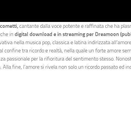
acometti,
cantante dalla voce potente e raffinata che ha plas
che in
digital download e in streaming per Dreamoon (pub
ativa nella musica pop, classica e latina indirizzata all’amor
l confine tra ricordo e realtà, nella quale un forte amore se
za passionale per la rifioritura del sentimento stesso. Nonos
 Alla fine, l’amore si rivela non solo un ricordo passato ed in