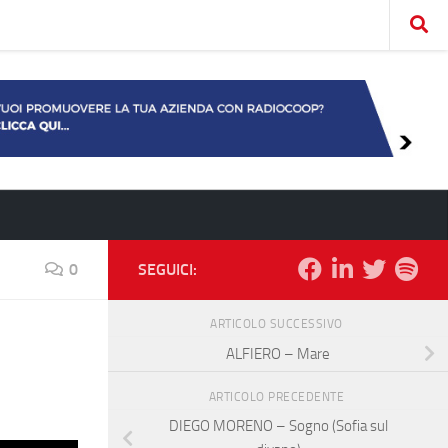
0
SEGUICI:
ARTICOLO SUCCESSIVO
ALFIERO – Mare
ARTICOLO PRECEDENTE
DIEGO MORENO – Sogno (Sofia sul