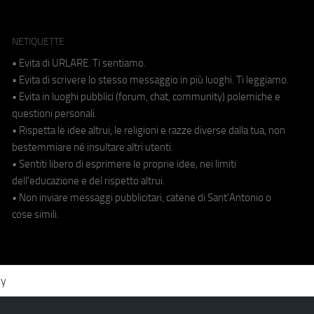
NETIQUETTE
• Evita di URLARE. Ti sentiamo.
• Evita di scrivere lo stesso messaggio in più luoghi. Ti leggiamo.
• Evita in luoghi pubblici (forum, chat, community) polemiche e
questioni personali.
• Rispetta le idee altrui, le religioni e razze diverse dalla tua, non
bestemmiare né insultare altri utenti.
• Sentiti libero di esprimere le proprie idee, nei limiti
dell'educazione e del rispetto altrui.
• Non inviare messaggi pubblicitari, catene di Sant'Antonio o
cose simili.
cy