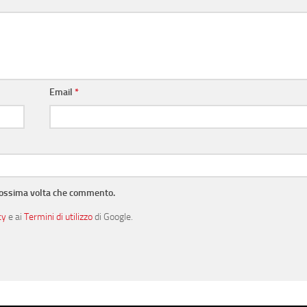
Email
*
prossima volta che commento.
cy
e ai
Termini di utilizzo
di Google.