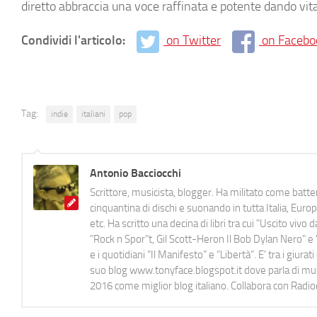
diretto abbraccia una voce raffinata e potente dando vita
Condividi l'articolo:
on Twitter
on Facebo
Tag:
indie
italiani
pop
Antonio Bacciocchi
Scrittore, musicista, blogger. Ha militato come batter
cinquantina di dischi e suonando in tutta Italia, E
etc. Ha scritto una decina di libri tra cui "Uscito viv
"Rock n Spor"t, Gil Scott-Heron Il Bob Dylan Nero" e "
e i quotidiani “Il Manifesto” e “Libertà”. E' tra i gi
suo blog www.tonyface.blogspot.it dove parla di music
2016 come miglior blog italiano. Collabora con Radi