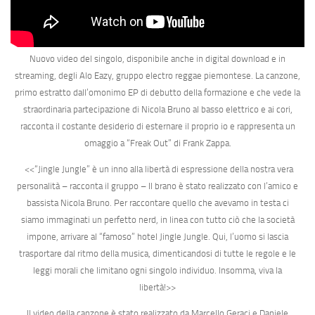
Nuovo video del singolo, disponibile anche in digital download e in
streaming, degli Alo Eazy, gruppo electro reggae piemontese.
La canzone,
primo estratto dall’
omonimo EP di debutto della
formazione e che vede la
straordinaria partecipazione di
Nicola Bruno
al basso elettrico e ai cori,
racconta il costante desiderio di esternare il proprio io e rappresenta un
omaggio a
“Freak Out”
di Frank Zappa.
<<“Jingle Jungle” è un inno alla libertà di espressione della nostra vera
personalità –
racconta il gruppo
– Il brano è stato realizzato con l’amico e
bassista Nicola Bruno. Per raccontare quello che avevamo in testa ci
siamo immaginati un perfetto nerd, in linea con tutto ciò che la società
impone, arrivare al “famoso” hotel Jingle Jungle. Qui, l’uomo si lascia
trasportare dal ritmo della musica, dimenticandosi di tutte le regole e le
leggi morali che limitano ogni singolo individuo. Insomma, viva la
libertà!>>
Il video della canzone è stato realizzato da
Marcello Geraci
e
Daniele