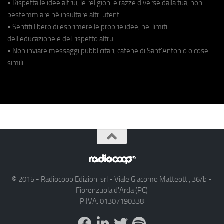
• Rispetta le idee altrui, le religioni e razze diverse dalla tua, non
bestemmiare né insultare altri utenti.
• Sentiti libero di esprimere le proprie idee, nei limiti
dell'educazione e del rispetto altrui.
• Non inviare messaggi pubblicitari, catene di Sant'Antonio o cose
simili.
© 2015 - Radiocoop Edizioni srl - Viale Giacomo Matteotti, 36/b -
Fiorenzuola d'Arda (PC)
P.IVA: 01307190338