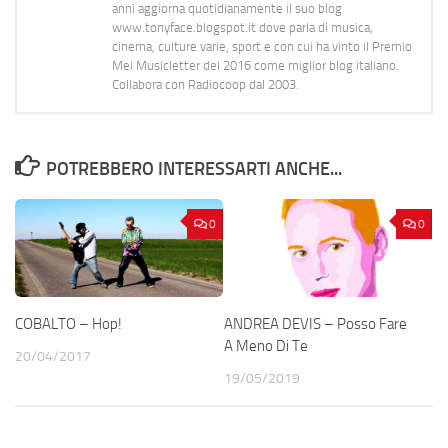
anni aggiorna quotidianamente il suo blog
www.tonyface.blogspot.it dove parla di musica,
cinema, culture varie, sport e con cui ha vinto il Premio
Mei Musicletter del 2016 come miglior blog italiano.
Collabora con Radiocoop dal 2003.
POTREBBERO INTERESSARTI ANCHE...
0
0
COBALTO – Hop!
ANDREA DEVIS – Posso Fare
A Meno Di Te
20/04/2017
19/05/2019