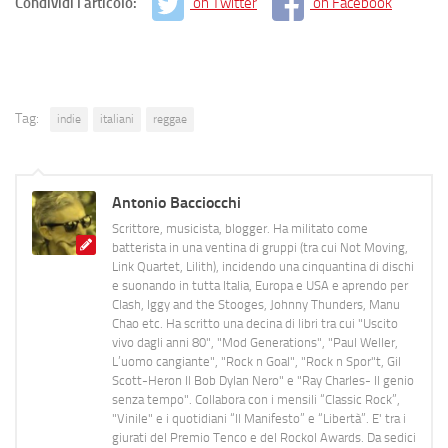
Condividi l'articolo:
on Twitter
on Facebook
Tag:
indie
italiani
reggae
Antonio Bacciocchi
Scrittore, musicista, blogger. Ha militato come
batterista in una ventina di gruppi (tra cui Not Moving,
Link Quartet, Lilith), incidendo una cinquantina di dischi
e suonando in tutta Italia, Europa e USA e aprendo per
Clash, Iggy and the Stooges, Johnny Thunders, Manu
Chao etc. Ha scritto una decina di libri tra cui "Uscito
vivo dagli anni 80", "Mod Generations", "Paul Weller,
L’uomo cangiante", "Rock n Goal", "Rock n Spor"t, Gil
Scott-Heron Il Bob Dylan Nero" e "Ray Charles- Il genio
senza tempo". Collabora con i mensili “Classic Rock”,
"Vinile" e i quotidiani “Il Manifesto” e “Libertà”. E' tra i
giurati del Premio Tenco e del Rockol Awards. Da sedici