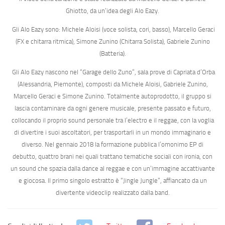
Ghiotto
, da un’idea degli
Alo Eazy
.
Gli
Alo Eazy
sono:
Michele Aloisi
(voce solista, cori, basso),
Marcello Geraci
(FX e chitarra ritmica),
Simone Zunino
(Chitarra Solista),
Gabriele Zunino
(Batteria).
Gli
Alo Eazy
nascono nel “Garage dello Zuno”, sala prove di Capriata d’Orba
(Alessandria, Piemonte), composti da
Michele Aloisi
,
Gabriele Zunino
,
Marcello Geraci
e
Simone Zunino
. Totalmente autoprodotto, il gruppo si
lascia contaminare da ogni genere musicale, presente passato e futuro,
collocando il proprio sound personale tra l’electro e il reggae, con la voglia
di divertire i suoi ascoltatori, per trasportarli in un mondo immaginario e
diverso. Nel
gennaio 2018
la formazione pubblica l’
omonimo EP di
debutto
,
quattro brani
nei quali trattano tematiche sociali con ironia, con
un sound che spazia dalla dance al reggae e con un’immagine accattivante
e giocosa. Il primo singolo estratto è
“Jingle Jungle”
, affiancato da un
divertente videoclip realizzato dalla band.