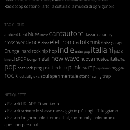
Radiocoop sostiene l'arte, la cultura e la musica di ogni genere.
TAG CLOUD
cantautore
blues
beat
country
ambient
classica
bossa
elettronica
dance
folk
funk
crossover
garage
fusion
disco
indie
italiani
jazz
hip hop
Grunge;
hard rock
indie pop
new wave
metal;
nuova musica italiana
laPOP
lounge
kimura
pop
punk
rap
psichedelia
reggae
prog
post rock
r&b
rap italiano
rock
soul
sperimentale
trap
stoner
ska
swing
rockabilly
NETIQUETTE
• Evita di URLARE. Ti sentiamo.
• Evita di scrivere lo stesso messaggio in più luoghi. Ti leggiamo.
• Evita in luoghi pubblici (forum, chat, community) polemiche e
questioni personali.