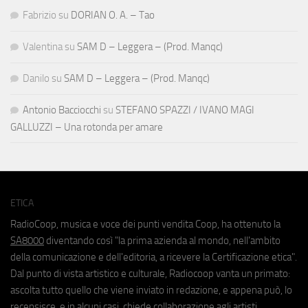
Fabrizio
su
DORIAN O. A. – Tao
Valentina
su
SAM D – Leggera – (Prod. Manqc)
Danilo
su
SAM D – Leggera – (Prod. Manqc)
Antonio Bacciocchi
su
STEFANO SPAZZI / IVANO MAGI
GALLUZZI – Una rotonda per amare
ETICA
RadioCoop, musica e voce dei punti vendita Coop, ha ottenuto la
SA8000
diventando così "la prima azienda al mondo, nell'ambito
della comunicazione e dell'editoria, a ricevere la Certificazione etica".
Dal punto di vista artistico e culturale, Radiocoop vanta un primato:
ascolta tutto quello che viene inviato in redazione, e appena può, lo
recensisce, e in alcuni casi, chiede collaborazione agli artisti.